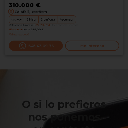
310.000 €
Calafell,
undefined
2
3
Hab.
2
baño(s)
Ascensor
93
m
Referencia Grocasa
G49_2066771
Hace más de un mes
Hipoteca
desde
948,39 €
Interesados
0
645 43 09 73
Me interesa
O si lo prefieres
nos ponemos