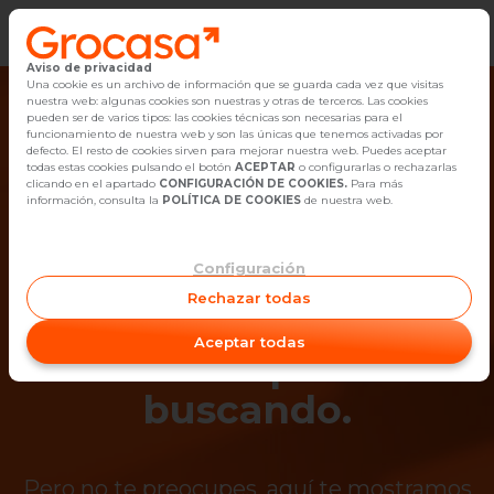
Aviso de privacidad
Vender
Una cookie es un archivo de información que se guarda cada vez que visitas
nuestra web: algunas cookies son nuestras y otras de terceros. Las cookies
pueden ser de varios tipos: las cookies técnicas son necesarias para el
Buscar Inmuebles
funcionamiento de nuestra web y son las únicas que tenemos activadas por
defecto. El resto de cookies sirven para mejorar nuestra web. Puedes aceptar
todas estas cookies pulsando el botón
ACEPTAR
o configurarlas o rechazarlas
Alquiler
clicando en el apartado
CONFIGURACIÓN DE COOKIES.
Para más
información, consulta la
POLÍTICA DE COOKIES
de nuestra web.
Blog
Configuración
¡Ups! Ya no está
Empleo
Rechazar todas
disponible el
Oficinas
Aceptar todas
inmueble que estás
Contacto
buscando.
Pero no te preocupes, aquí te mostramos