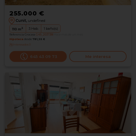
255.000 €
Cunit,
undefined
2
3
Hab.
1
baño(s)
110
m
Referencia Grocasa
G49_2037318
Hace más de un mes
Hipoteca
desde
781,35 €
Interesados
0
645 43 09 73
Me interesa