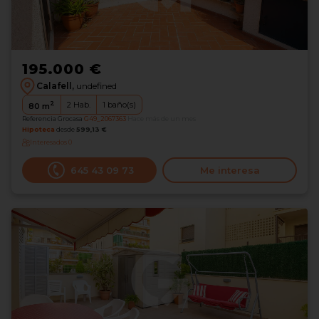
195.000 €
Calafell,
undefined
2
2
Hab.
1
baño(s)
80
m
Referencia Grocasa
G49_2067363
Hace más de un mes
Hipoteca
desde
599,13 €
Interesados
0
645 43 09 73
Me interesa