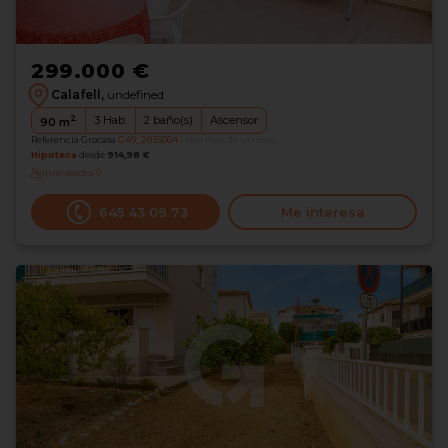
299.000 €
Calafell,
undefined
2
3
Hab.
2
baño(s)
Ascensor
90
m
Referencia Grocasa
G49_2035064
Hace más de un mes
Hipoteca
desde
914,98 €
Interesados
0
645 43 09 73
Me interesa