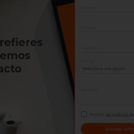
Nombre
Correo
prefieres
Teléfono
nemos
Interés
acto
Mensaje
Acepto
las políticas d
Solicitar inf