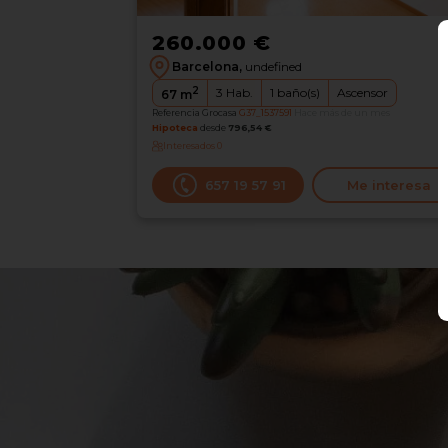
260.000 €
Barcelona,
undefined
2
3
Hab.
1
baño(s)
Ascensor
67
m
Referencia Grocasa
G37_1537591
Hace más de un mes
Hipoteca
desde
796,54 €
Interesados
0
‪657 19 57 91‬
Me interesa