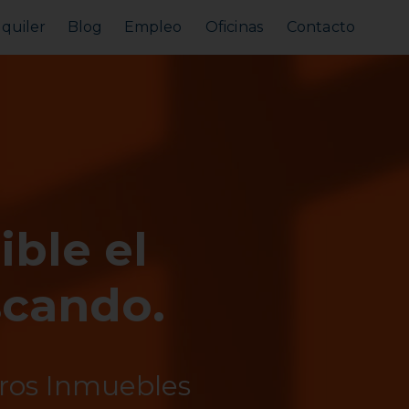
lquiler
Blog
Empleo
Oficinas
Contacto
Alquilar tu piso
Busco alquilar
ible el
scando.
tros Inmuebles