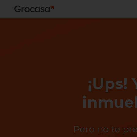
¡Ups! 
inmueb
Pero no te pr