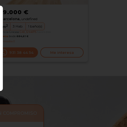
89.000 €
Barcelona,
undefined
2
3
Hab.
1
baño(s)
5
m
erencia Grocasa
G40_1244075
hace 6 días
oteca
desde
884,61 €
nteresados
0
931 38 44 54
Me interesa
IN COMPROMISO