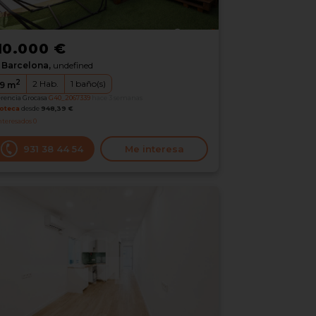
10.000 €
Barcelona,
undefined
2
2
Hab.
1
baño(s)
9
m
erencia Grocasa
G40_2067339
hace 3 semanas
oteca
desde
948,39 €
nteresados
0
931 38 44 54
Me interesa