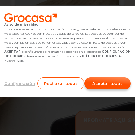
335.000 €
2
Barcelona,
undefined
Aviso de privacidad
2
2
Hab.
1
baño(s)
65
m
6
Una cookie es un archivo de información que se guarda cada vez que visitas nuestra
web: algunas cookies son nuestras y otras de terceros. Las cookies pueden ser de
Referencia Grocasa
G40_1241342
Hace más de un mes
Ref
varios tipos: las cookies técnicas son necesarias para el funcionamiento de nuestra
Hipoteca
desde
1.024,32 €
Hip
web y son las únicas que tenemos activadas por defecto. El resto de cookies sirven
Interesados
0
I
para mejorar nuestra web. Puedes aceptar todas estas cookies pulsando el botón
ACEPTAR
o configurarlas o rechazarlas clicando en el apartado
CONFIGURACIÓN
931 38 44 54
Me interesa
DE COOKIES.
Para más información, consulta la
POLÍTICA DE COOKIES
de
nuestra web.
Configuración
Rechazar todas
Aceptar todas
INFÓRMATE AQUÍ S