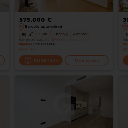
575.000 €
3
Barcelona,
undefined
2
3
Hab.
2
baño(s)
Ascensor
90
m
6
Referencia Grocasa
G40_1251048
Hace más de un mes
Ref
Hipoteca
desde
1.753,21 €
Hip
Interesados
0
I
931 38 44 54
Me interesa