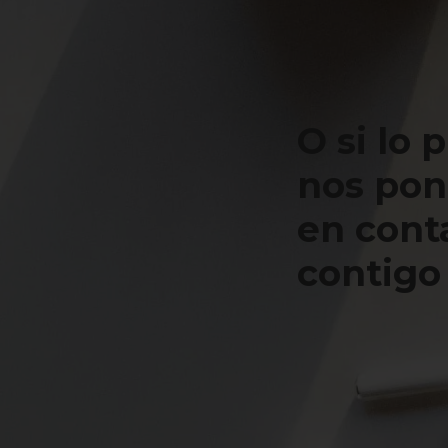
O si lo 
nos po
en cont
contigo