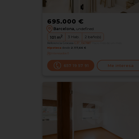
695.000 €
Barcelona,
undefined
2
3
Hab.
2
baño(s)
101
m
Referencia Grocasa
G37_1567887
Hace más de un mes
Hipoteca
desde
2.117,66 €
Interesados
0
‪657 19 57 91‬
Me interesa