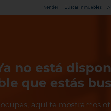
Vender
Buscar Inmuebles
A
Vender Piso
Comprar Piso
Valorar Inmueble
Alquilar Piso
MarketPlace
MarketPlace
Ya no está dispon
le que estás bu
eocupes, aquí te mostramos o