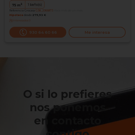
2
1
baño(s)
75
m
Referencia Grocasa
G38_2066873
Hace más de un mes
Hipoteca
desde
279,93 €
Interesados
0
930 64 60 66
Me interesa
O si lo prefieres
nos ponemos
en contacto
contigo