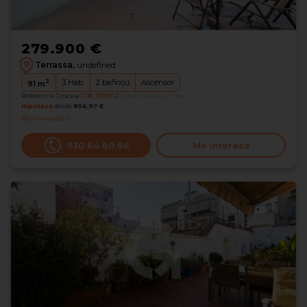
279.900 €
Terrassa,
undefined
2
3
Hab.
2
baño(s)
Ascensor
91
m
Referencia Grocasa
G38_1056962
Hace más de un mes
Hipoteca
desde
856,97 €
Interesados
0
930 64 60 66
Me interesa