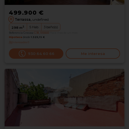
499.900 €
Terrassa,
undefined
2
5
Hab.
3
baño(s)
298
m
Referencia Grocasa
G38_1056661
Hace más de un mes
Hipoteca
desde
1.525,13 €
Interesados
0
930 64 60 66
Me interesa