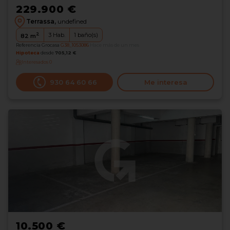
229.900 €
Terrassa,
undefined
2
3
Hab.
1
baño(s)
82
m
Referencia Grocasa
G38_1053086
Hace más de un mes
Hipoteca
desde
705,12 €
Interesados
0
930 64 60 66
Me interesa
10.500 €