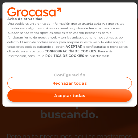
Aviso de privacidad
Vender
Una cookie es un archivo de información que se guarda cada vez que visitas
nuestra web: algunas cookies son nuestras y otras de terceros. Las cookies
pueden ser de varios tipos: las cookies técnicas son necesarias para el
Buscar Inmuebles
funcionamiento de nuestra web y son las únicas que tenemos activadas por
defecto. El resto de cookies sirven para mejorar nuestra web. Puedes aceptar
todas estas cookies pulsando el botón
ACEPTAR
o configurarlas o rechazarlas
Alquiler
clicando en el apartado
CONFIGURACIÓN DE COOKIES.
Para más
información, consulta la
POLÍTICA DE COOKIES
de nuestra web.
Blog
Configuración
¡Ups! Ya no está
Empleo
Rechazar todas
disponible el
Oficinas
Aceptar todas
inmueble que estás
Contacto
buscando.
Pero no te preocupes, aquí te mostramos