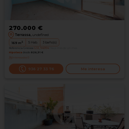
270.000 €
Terrassa,
undefined
2
5
Hab.
3
baño(s)
169
m
Referencia Grocasa
G33_940194
Hace más de un mes
Hipoteca
desde
826,91 €
Interesados
0
936 27 33 76
Me interesa