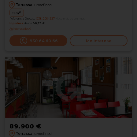
Terrassa,
undefined
2
11
m
Referencia Grocasa
G38_2064227
Hace más de un mes
Hipoteca
desde
38,79 €
Interesados
0
930 64 60 66
Me interesa
89.900 €
Terrassa,
undefined