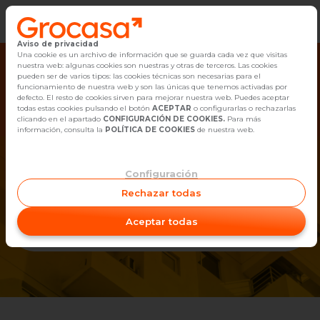
Aviso de privacidad
Vender
Una cookie es un archivo de información que se guarda cada vez que visitas
¡Ups! No hemos encontrado el
nuestra web: algunas cookies son nuestras y otras de terceros. Las cookies
piso que estabas buscando.
pueden ser de varios tipos: las cookies técnicas son necesarias para el
Buscar Inmuebles
funcionamiento de nuestra web y son las únicas que tenemos activadas por
Tenemos el piso que buscas
Pero no te preocupes, comienza tu
defecto. El resto de cookies sirven para mejorar nuestra web. Puedes aceptar
todas estas cookies pulsando el botón
ACEPTAR
o configurarlas o rechazarlas
búsqueda aquí:
Tu historia comienza aquí
Alquiler
clicando en el apartado
CONFIGURACIÓN DE COOKIES.
Para más
información, consulta la
POLÍTICA DE COOKIES
de nuestra web.
Blog
Quiero Comprar
Configuración
Empleo
Quiero Alquilar
Rechazar todas
Oficinas
Aceptar todas
¿Dónde buscas piso?
Contacto