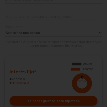
¿Cuál es el precio del inmueble?
¿Cuánto ahorro aportarás a la compraventa?
Años / Plazo
*Recuerda que el plazo de la hipoteca más la edad del mayor
titular no puede exceder los 75 años
Interés fijo*
0
Ahorro
0
€/mes
Hipoteca
0
Te conseguimos esta hipoteca