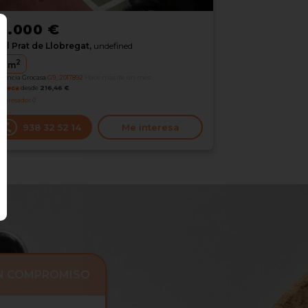
9.000 €
El Prat de Llobregat,
undefined
2
0
m
erencia Grocasa
G9_2017892
Hace más de un mes
oteca
desde
216,46 €
nteresados
0
938 32 52 14
Me interesa
IN COMPROMISO