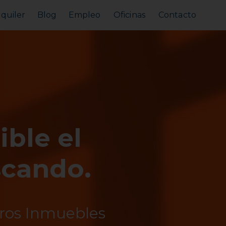
lquiler
Blog
Empleo
Oficinas
Contacto
Alquilar tu piso
Busco alquilar
ible el
scando.
tros Inmuebles