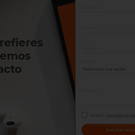
Nombre
Correo
prefieres
Teléfono
nemos
Interés
acto
Mensaje
Acepto
las políticas d
Solicitar inf