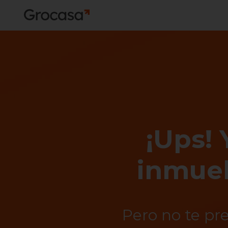
¡Ups! 
inmueb
Pero no te pr