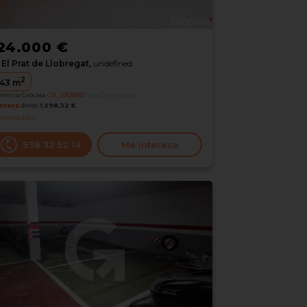
24.000 €
El Prat de Llobregat,
undefined
2
43
m
erencia Grocasa
G9_2068880
hace 2 semanas
oteca
desde
1.598,32 €
nteresados
0
938 32 52 14
Me interesa