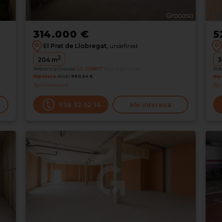
314.000 €
5
El Prat de Llobregat,
undefined
2
204
m
3
Referencia Grocasa
G9_2068877
hace 2 semanas
Ref
Hipoteca
desde
960,54 €
Hip
Interesados
0
I
938 32 52 14
Me interesa