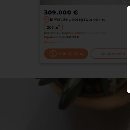
309.000 €
El Prat de Llobregat,
undefined
2
205
m
Referencia Grocasa
G9_2068878
hace 2 semanas
Hipoteca
desde
945,35 €
Interesados
0
938 32 52 14
Me interesa