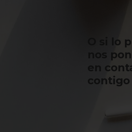
O si lo 
nos po
en cont
contigo