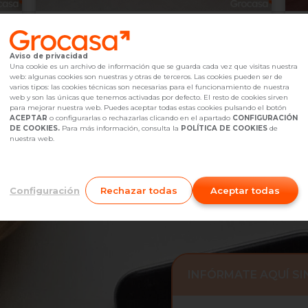
664.000 €
6
El Prat de Llobregat,
undefined
Aviso de privacidad
2
421
m
4
Una cookie es un archivo de información que se guarda cada vez que visitas nuestra
web: algunas cookies son nuestras y otras de terceros. Las cookies pueden ser de
Referencia Grocasa
G9_2068879
hace 2 semanas
Ref
varios tipos: las cookies técnicas son necesarias para el funcionamiento de nuestra
Hipoteca
desde
2.023,51 €
Hip
web y son las únicas que tenemos activadas por defecto. El resto de cookies sirven
Interesados
0
I
para mejorar nuestra web. Puedes aceptar todas estas cookies pulsando el botón
ACEPTAR
o configurarlas o rechazarlas clicando en el apartado
CONFIGURACIÓN
938 32 52 14
Me interesa
DE COOKIES.
Para más información, consulta la
POLÍTICA DE COOKIES
de
nuestra web.
Configuración
Rechazar todas
Aceptar todas
INFÓRMATE AQUÍ S