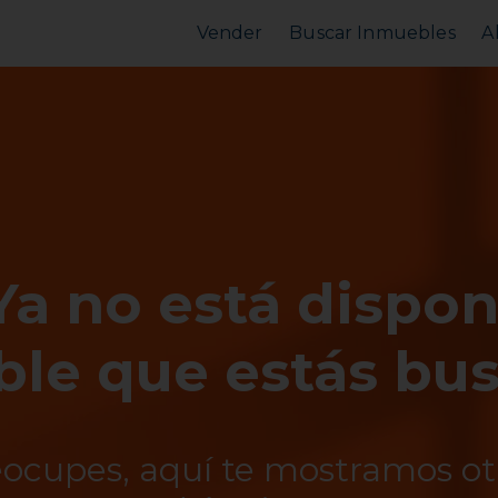
Vender
Buscar Inmuebles
A
Vender Piso
Comprar Piso
Valorar Inmueble
Alquilar Piso
MarketPlace
MarketPlace
Ya no está dispon
le que estás bu
eocupes, aquí te mostramos o