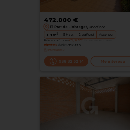
472.000 €
El Prat de Llobregat,
undefined
2
5
Hab.
2
baño(s)
Ascensor
119
m
Referencia Grocasa
G9_323773
Hace más de un mes
Hipoteca
desde
1.440,39 €
Interesados
0
938 32 52 14
Me interesa