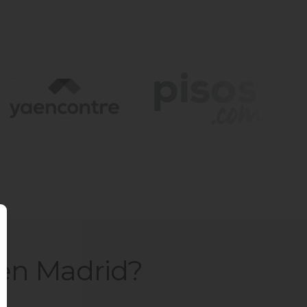
en Madrid
?