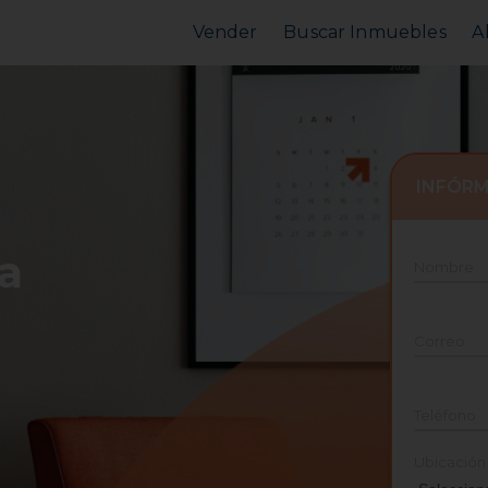
Vender
Buscar Inmuebles
A
Vender Piso
Comprar Piso
Valorar Inmueble
Alquilar Piso
MarketPlace
MarketPlace
INFÓRM
a
Nombre
Correo
Teléfono
Ubicación