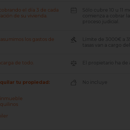
 cobrando el día 3 de cada
Sólo cubre 10 u 11 
ación de su vivienda.
comienza a cobrar la 
proceso judicial.
s, asumimos los gastos de
Límite de 3000€ a 35
tasas van a cargo del
ncarga de todo.
El propietario ha de a
lquilar tu propiedad:
No incluye
u inmueble
quilinos
iler