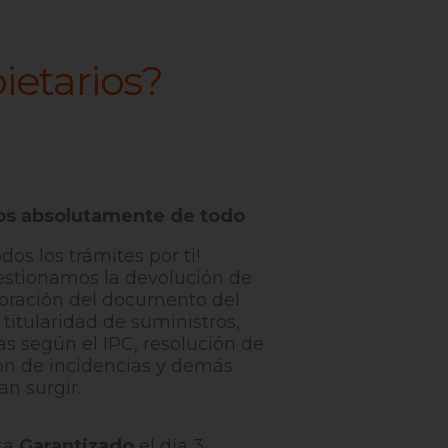
ietarios?
s absolutamente de todo
os los trámites por ti!
estionamos la devolución de
aboración del documento del
titularidad de suministros,
as según el IPC, resolución de
ión de incidencias y demás
n surgir.
ta
Garantizado
el día 3