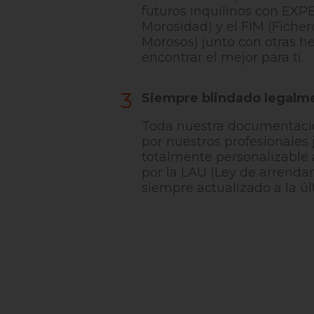
futuros inquilinos con EXP
Morosidad) y el FIM (Ficher
Morosos) junto con otras h
encontrar el mejor para ti.
3
Siempre blindado legalm
Toda nuestra documentació
por nuestros profesionales j
totalmente personalizable 
por la LAU (Ley de arrenda
siempre actualizado a la úl