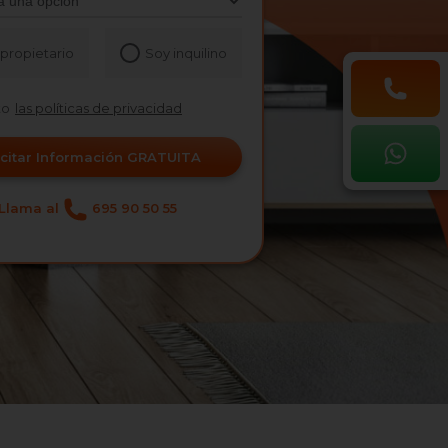
propietario
Soy inquilino
to
las políticas de privacidad
icitar Información GRATUITA
Llama al
695 90 50 55