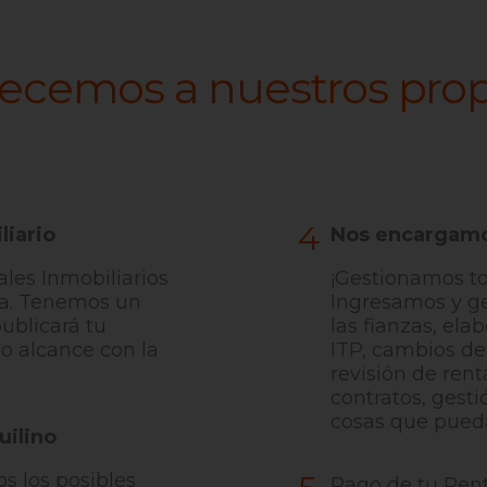
ecemos a nuestros prop
4
liario
Nos encargamo
ales Inmobiliarios
¡Gestionamos tod
a. Tenemos un
Ingresamos y g
ublicará tu
las fianzas, el
mo alcance con la
ITP, cambios de 
revisión de rent
contratos, gest
cosas que pueda
uilino
os los posibles
Pago de tu Ren