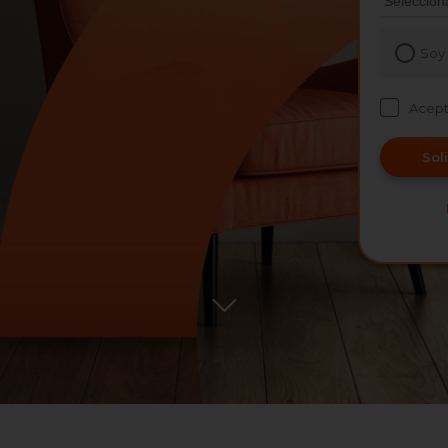
Soy 
Acep
Sol