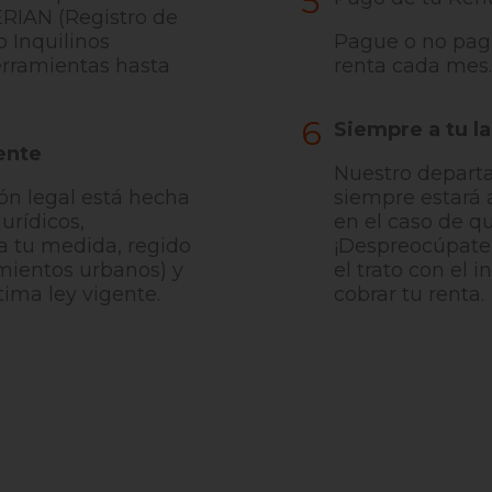
5
ERIAN (Registro de
o Inquilinos
Pague o no pagu
erramientas hasta
renta cada mes.
6
Siempre a tu l
ente
Nuestro departa
n legal está hecha
siempre estará 
urídicos,
en el caso de q
a tu medida, regido
¡Despreocúpate
mientos urbanos) y
el trato con el i
tima ley vigente.
cobrar tu renta.