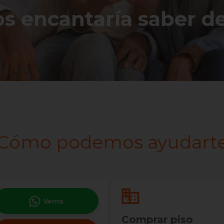
os encantaría saber de 
Cómo podemos ayudart
Venta
Comprar piso