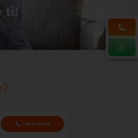
ti!
e?
938 25 68 68