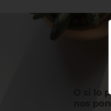
O si lo 
nos po