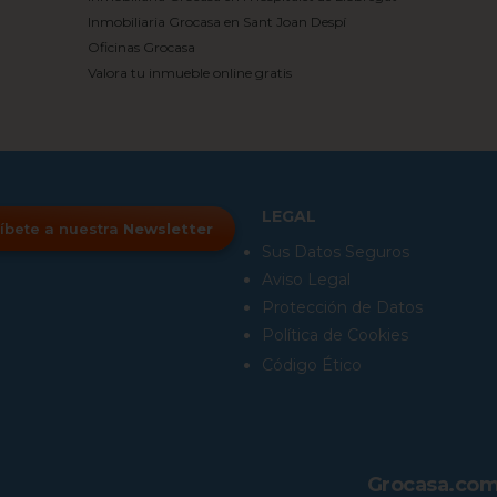
Inmobiliaria Grocasa en Sant Joan Despí
Oficinas Grocasa
Valora tu inmueble online gratis
LEGAL
íbete a nuestra
Newsletter
Sus Datos Seguros
Aviso Legal
Protección de Datos
Política de Cookies
Código Ético
Grocasa.co