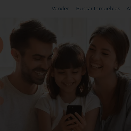
Vender
Buscar Inmuebles
A
Vender Piso
Comprar Piso
Valorar Inmueble
Alquilar Piso
MarketPlace
MarketPlace