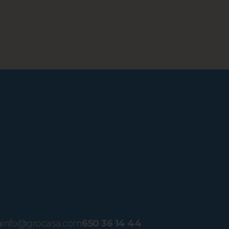
m
info@grocasa.com
650 36 14 44