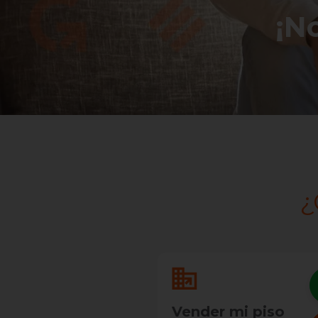
¡N
¿
Vender mi piso