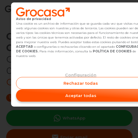
Aviso de privacidad
Vender
Una cookie es un archivo de información que se guarda cada vez que visitas nu
web: algunas cookies son nuestras y otras de terceros. Las cookies pueden ser d
Oficina Inmobiliaria de
varios tipos: las cookies técnicas son necesarias para el funcionamiento de nues
Buscar Inmuebles
web y son las únicas que tenemos activadas por defecto. El resto de cookies sirv
para mejorar nuestra web. Puedes aceptar todas estas cookies pulsando el bot
Grocasa en
Gavà
ACEPTAR
o configurarlas o rechazarlas clicando en el apartado
CONFIGURA
Alquiler
DE COOKIES.
Para más información, consulta la
POLÍTICA DE COOKIES
de
Carrer de Sant Lluís, 49,
nuestra web.
Blog
08850 Gavà, Barcelona
Configuración
Empleo
Código de oficina:
G12
Rechazar todas
Oficinas
Aceptar todas
Lunes a viernes
10:00 - 14:00 y 16:00 - 20:00
Sábado
Contacto
WhatsApp
Enviar email