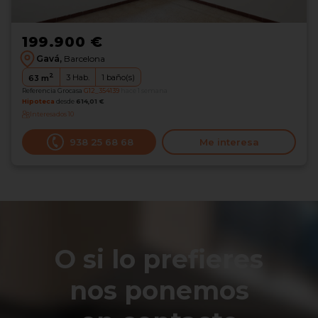
199.900 €
Gavá,
Barcelona
2
3
Hab.
1
baño(s)
63
m
Referencia Grocasa
G12_354139
hace 1 semana
Hipoteca
desde
614,01 €
Interesados
10
938 25 68 68
Me interesa
O si lo prefieres
nos ponemos