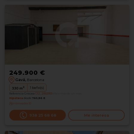
249.900 €
Gavá,
Barcelona
2
1
baño(s)
330
m
Referencia Grocasa
G12_2065959
Hace más de un mes
Hipoteca
desde
765,86 €
Interesados
10
938 25 68 68
Me interesa