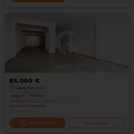
85.000 €
Gavá,
Barcelona
2
1
baño(s)
125
m
Referencia Grocasa
G12_2035094
Hace más de un mes
Hipoteca
desde
265,05 €
Interesados
10
938 25 68 68
Me interesa