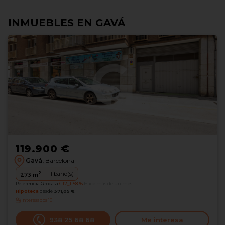
INMUEBLES EN GAVÁ
119.900 €
Gavá,
Barcelona
2
1
baño(s)
273
m
Referencia Grocasa
G12_115836
Hace más de un mes
Hipoteca
desde
371,05 €
Interesados
10
938 25 68 68
Me interesa