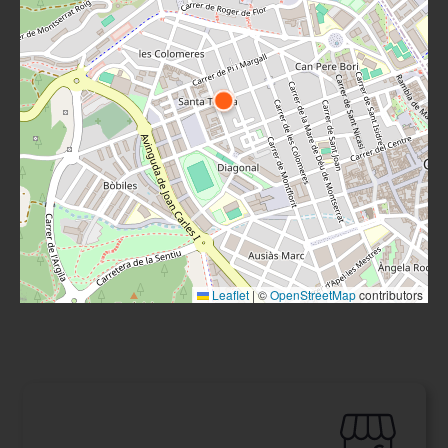
Leaflet
|
©
OpenStreetMap
contributors