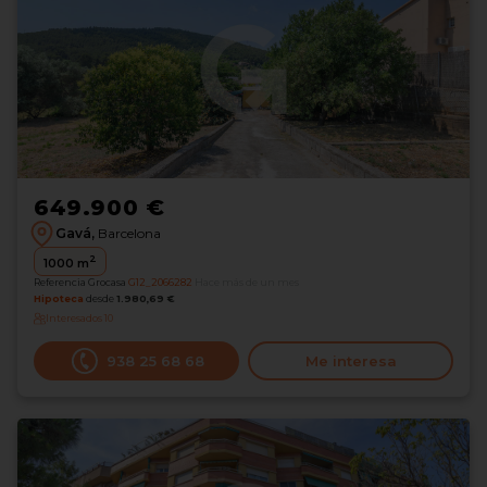
649.900 €
Gavá,
Barcelona
2
1000
m
Referencia Grocasa
G12_2066282
Hace más de un mes
Hipoteca
desde
1.980,69 €
Interesados
10
938 25 68 68
Me interesa