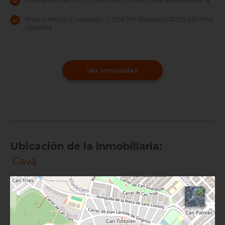
Precio Metro Cuadrado: 3.195€/m² (Febrero 2025) Informe
Idealista
Ver Inmuebles
Ubicación de la inmobiliaria:
Gavá