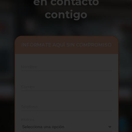
en contacto
contigo
INFÓRMATE AQUÍ SIN COMPROMISO
Nombre
Correo
Teléfono
Interés