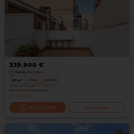
339.900 €
Gavá,
Barcelona
2
3
Hab.
1
baño(s)
87
m
Referencia Grocasa
G12_348339
Hace más de un mes
Hipoteca
desde
1.039,20 €
Interesados
10
938 25 68 68
Me interesa