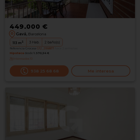
449.000 €
Gavá,
Barcelona
2
3
Hab.
2
baño(s)
113
m
Referencia Grocasa
G12_2068871
hace 2 semanas
Hipoteca
desde
1.370,54 €
Interesados
10
938 25 68 68
Me interesa