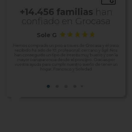
+
14.456
familias
han
confiado en Grocasa
Sole G
cho
Hemos comprado un piso a través de Grocasa y el trato
Ya t
cial y
recibido ha sido de 10; profesional, cercano y ágil. Nos
este 
chas
han conseguido un tipo de interés muy bueno y con la
Gav
onal
mayor transparencia desde el principio. Gracias por
fá
vuestra ayuda para cumplir nuestro sueño de tener un
apoy
hogar. Francisco y Soledad
ge