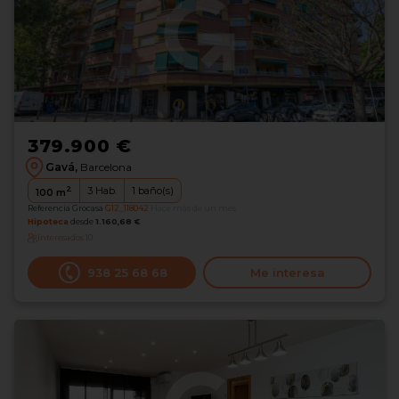
379.900 €
Gavá,
Barcelona
2
3
Hab.
1
baño(s)
100
m
Referencia Grocasa
G12_118042
Hace más de un mes
Hipoteca
desde
1.160,68 €
Interesados
10
938 25 68 68
Me interesa