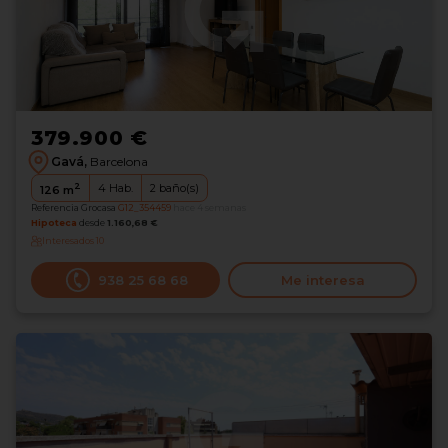
379.900 €
Gavá,
Barcelona
2
4
Hab.
2
baño(s)
126
m
Referencia Grocasa
G12_354459
hace 4 semanas
Hipoteca
desde
1.160,68 €
Interesados
10
938 25 68 68
Me interesa