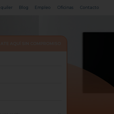
lquiler
Blog
Empleo
Oficinas
Contacto
Alquilar tu piso
Busco alquilar
ATE AQUÍ SIN COMPROMISO