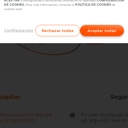
ACEPTAR
o configurarlas o rechazarlas clicando en el apartado
CONFIGURACIÓN
DE COOKIES.
Para más información, consulta la
POLÍTICA DE COOKIES
de
nuestra web.
Configuración
Rechazar todas
Aceptar todas
lquiler
Segur
e su inquilino, seguirá
En caso de impago po
, sin excepción.
y/o segundo mes no 