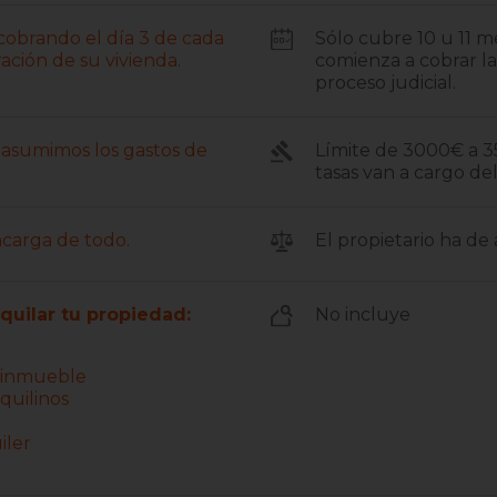
 cobrando el día 3 de cada
Sólo cubre 10 u 11 
ación de su vivienda.
comienza a cobrar la 
proceso judicial.
s, asumimos los gastos de
Límite de 3000€ a 35
tasas van a cargo del
ncarga de todo.
El propietario ha de a
lquilar tu propiedad:
No incluye
u inmueble
quilinos
iler