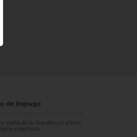
o de impago
r parte de su inquilino, el primer
tiene cobertura.