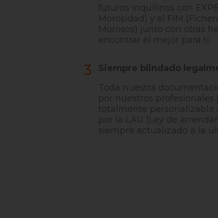
futuros inquilinos con EXP
Morosidad) y el FIM (Ficher
Morosos) junto con otras h
encontrar el mejor para ti.
3
Siempre blindado legalm
Toda nuestra documentació
por nuestros profesionales j
totalmente personalizable 
por la LAU (Ley de arrenda
siempre actualizado a la úl