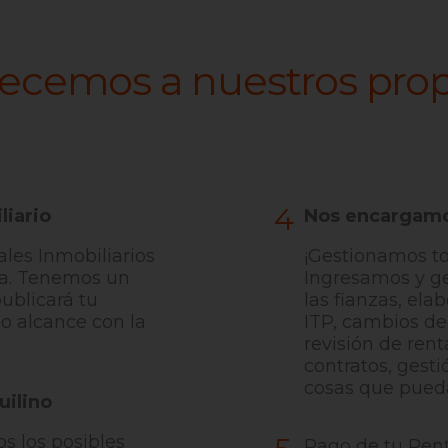
ecemos a nuestros prop
4
liario
Nos encargamo
ales Inmobiliarios
¡Gestionamos tod
a. Tenemos un
Ingresamos y g
ublicará tu
las fianzas, el
mo alcance con la
ITP, cambios de 
revisión de rent
contratos, gest
cosas que pueda
uilino
os los posibles
Pago de tu Ren