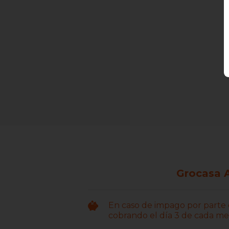
Grocasa A
En caso de impago por parte d
cobrando el día 3 de cada mes