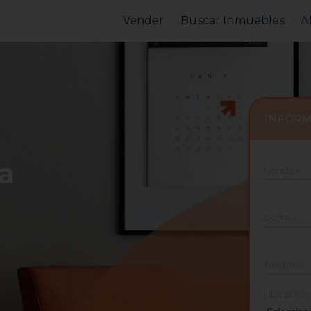
Vender
Buscar Inmuebles
A
Vender Piso
Comprar Piso
Valorar Inmueble
Alquilar Piso
MarketPlace
MarketPlace
INFÓRM
a
Nombre
Correo
Teléfono
Ubicación