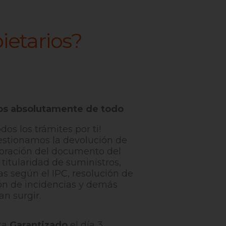
ietarios?
s absolutamente de todo
os los trámites por ti!
estionamos la devolución de
aboración del documento del
titularidad de suministros,
as según el IPC, resolución de
ión de incidencias y demás
n surgir.
ta
Garantizado
el día 3