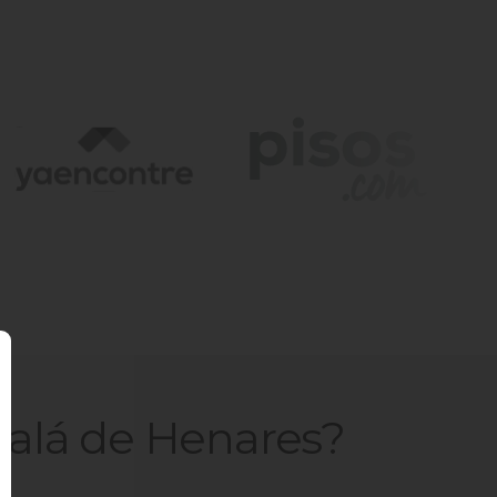
calá de Henares
?