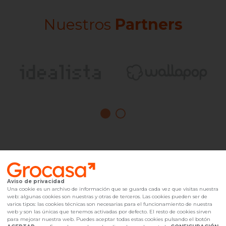
Nuestros
Partners
Aviso de privacidad
Una cookie es un archivo de información que se guarda cada vez que visitas nuestra
la mejor elección
en Al
web: algunas cookies son nuestras y otras de terceros. Las cookies pueden ser de
varios tipos: las cookies técnicas son necesarias para el funcionamiento de nuestra
web y son las únicas que tenemos activadas por defecto. El resto de cookies sirven
para mejorar nuestra web. Puedes aceptar todas estas cookies pulsando el botón