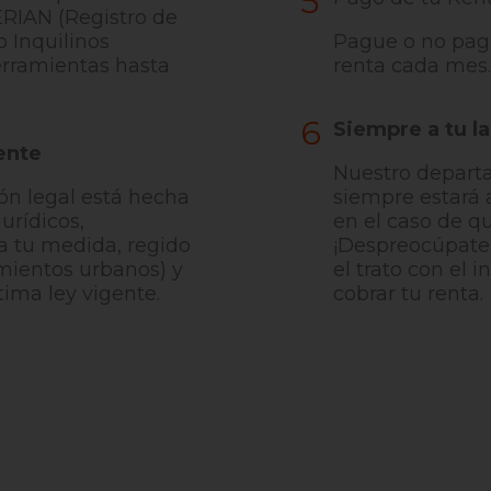
5
ERIAN (Registro de
o Inquilinos
Pague o no pagu
erramientas hasta
renta cada mes.
6
Siempre a tu l
ente
Nuestro departa
n legal está hecha
siempre estará 
urídicos,
en el caso de q
a tu medida, regido
¡Despreocúpate
mientos urbanos) y
el trato con el i
tima ley vigente.
cobrar tu renta.