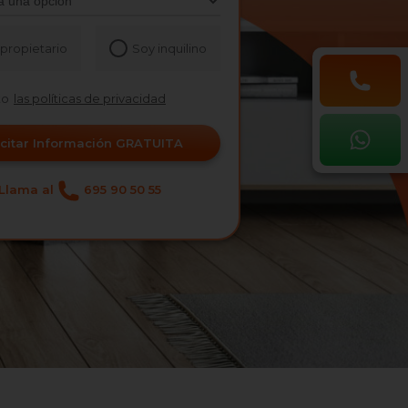
propietario
Soy inquilino
to
las políticas de privacidad
icitar Información GRATUITA
Llama al
695 90 50 55