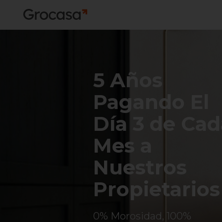
5 Años
Pagando El
Día 3 de Cad
Mes a
Nuestros
Propietarios
0% Morosidad, 100%