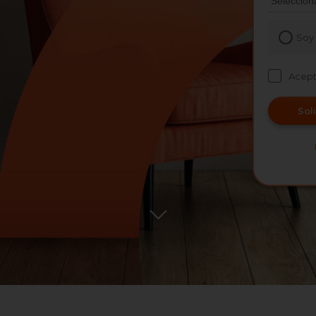
Soy 
Acep
Sol