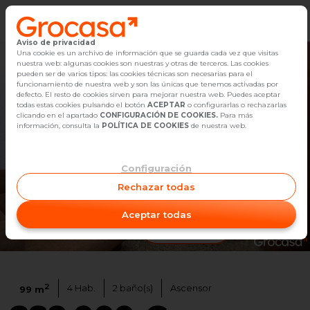
Aviso de privacidad
Vender
Una cookie es un archivo de información que se guarda cada vez que visitas
nuestra web: algunas cookies son nuestras y otras de terceros. Las cookies
pueden ser de varios tipos: las cookies técnicas son necesarias para el
Buscar Inmuebles
funcionamiento de nuestra web y son las únicas que tenemos activadas por
defecto. El resto de cookies sirven para mejorar nuestra web. Puedes aceptar
todas estas cookies pulsando el botón
ACEPTAR
o configurarlas o rechazarlas
Alquiler
clicando en el apartado
CONFIGURACIÓN DE COOKIES.
Para más
información, consulta la
POLÍTICA DE COOKIES
de nuestra web.
Blog
Configuración
Empleo
Rechazar todas
Oficinas
Aceptar todas
Ver video
1
/
25
Contacto
2
4
Hab.
2
baño(s)
Ascensor
99
m