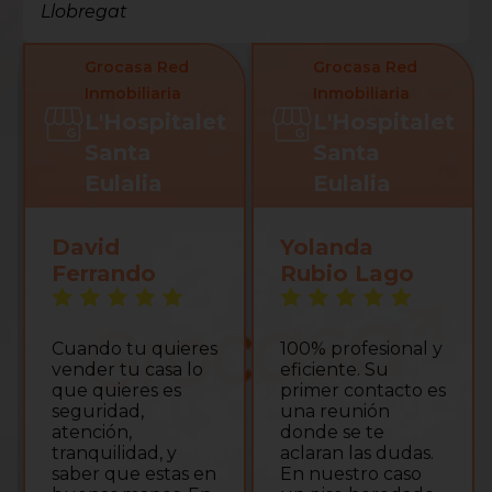
Llobregat
Red
Grocasa Red
Grocasa Red
ia
Inmobiliaria
Inmobiliaria
talet
L'Hospitalet
L'Hospital
Santa
Santa
Eulalia
Eulalia
Yolanda
Aleix Cuello
Rubio Lago
Civit
ieres
100% profesional y
La verdad es que
a lo
eficiente. Su
estamos muy
es
primer contacto es
contentos con el
una reunión
servicio que nos
donde se te
ofreció Zakaria.
y
aclaran las dudas.
Una persona mu
tas en
En nuestro caso
profesional y seri