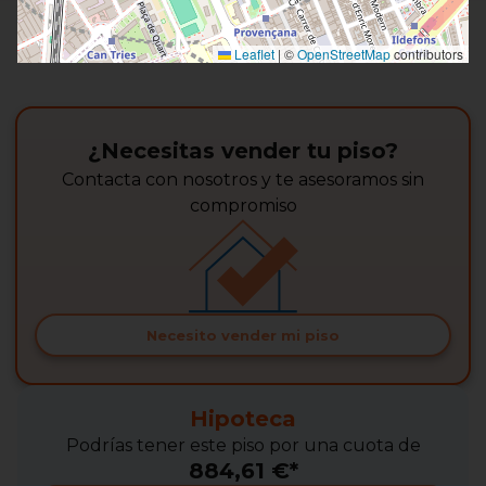
Leaflet
|
©
OpenStreetMap
contributors
¿Necesitas vender tu piso?
Contacta con nosotros y te asesoramos sin
compromiso
Necesito vender mi piso
Hipoteca
Podrías tener este piso por una cuota de
884,61 €*