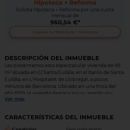
Hipoteca + Reforma
Solicita Hipoteca + Reforma por una cuota
mensual de
960,54 €*
Calcula tu Hipoteca + Reforma
DESCRIPCIÓN DEL INMUEBLE
Les presentamos esta espectacular vivienda de 99
m² situada en C/ Santa Eulàlia, en el barrio de Santa
Eulàlia, en L'Hospitalet de Llobregat, a pocos
minutos de Barcelona. Ubicado en una finca del
año 1979, la vivienda destaca por su amplitud y
Ver
más
buena distribución, ideal para familias o como
inversión.
CARACTERÍSTICAS DEL INMUEBLE
Cuenta con 4 habitaciones (2 dobles y 2
individuales), 2 baños completos, patio y terraza
Condición
:
Segunda mano