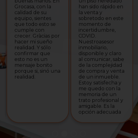
s. En
un piso heredado
que nos gestionó
la
han sido rápido en
tanto la venta de
la venta y
un inmueble
es
sobretodo en este
como la compra
o se
momento de
de otro. Siempre
incertidumbre,
atento a nuestra
as por
COVID.
llamadas y muy
ño
Nuestroasesor
colaborativo,
lo
inmobiliario,
cuadró los
e
disponible y claro
tiempos a la
al comunicar, sabe
perfección de
to
de la complejidad
ambas
nó una
de compra y venta
operaciones y en
de un inmueble.
un plazo de
Estoy satisfecha y
tiempo ideal.
me quedo con la
Muchas gracias
memoria de un
por las gestiones,
trato profesional y
seriedad y rapide
amigable. Es la
en los trámites.
opción adecuada