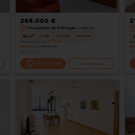
269.000 €
2
L'Hospitalet de llobregat,
undefined
2
3
Hab.
1
baño(s)
Ascensor
65
m
2
Referencia Grocasa
G10_338592
Hace más de un mes
Ref
Hipoteca
desde
823,87 €
Hip
Interesados
0
I
613 92 17 18
Me interesa