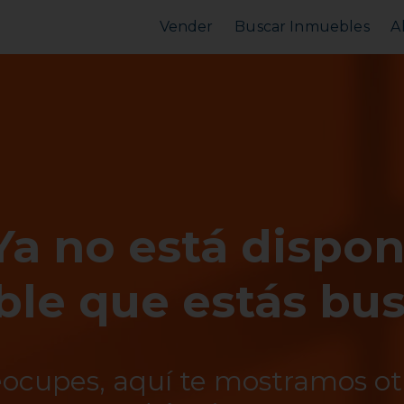
Vender
Buscar Inmuebles
A
Vender Piso
Comprar Piso
Valorar Inmueble
Alquilar Piso
MarketPlace
MarketPlace
Ya no está dispon
le que estás bu
eocupes, aquí te mostramos o