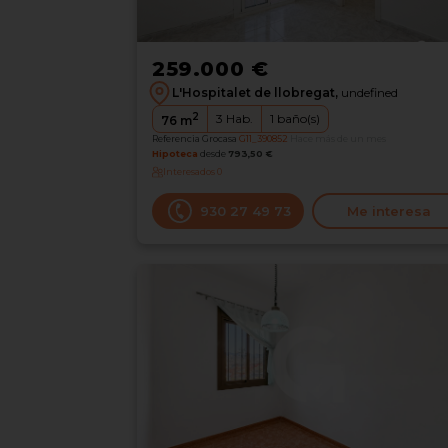
259.000 €
L'Hospitalet de llobregat,
undefined
2
3
Hab.
1
baño(s)
76
m
Referencia Grocasa
G11_390852
Hace más de un mes
Hipoteca
desde
793,50 €
Interesados
0
930 27 49 73
Me interesa