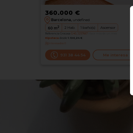
360.000 €
Barcelona,
undefined
2
2
Hab.
1
baño(s)
Ascensor
60
m
Referencia Grocasa
G40_1257667
Hace más de un mes
Hipoteca
desde
1.100,24 €
Interesados
0
931 38 44 54
Me interesa