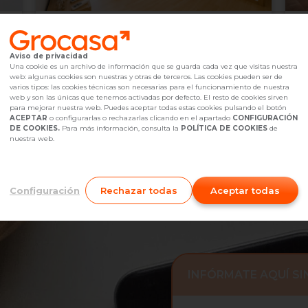
575.000 €
2
Barcelona,
undefined
Aviso de privacidad
2
3
Hab.
2
baño(s)
Ascensor
90
m
9
Una cookie es un archivo de información que se guarda cada vez que visitas nuestra
web: algunas cookies son nuestras y otras de terceros. Las cookies pueden ser de
Referencia Grocasa
G40_1251048
Hace más de un mes
Ref
varios tipos: las cookies técnicas son necesarias para el funcionamiento de nuestra
Hipoteca
desde
1.753,21 €
Hip
web y son las únicas que tenemos activadas por defecto. El resto de cookies sirven
Interesados
0
I
para mejorar nuestra web. Puedes aceptar todas estas cookies pulsando el botón
ACEPTAR
o configurarlas o rechazarlas clicando en el apartado
CONFIGURACIÓN
931 38 44 54
Me interesa
DE COOKIES.
Para más información, consulta la
POLÍTICA DE COOKIES
de
nuestra web.
Configuración
Rechazar todas
Aceptar todas
INFÓRMATE AQUÍ S