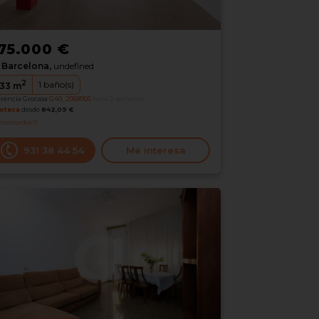
75.000 €
Barcelona,
undefined
2
1
baño(s)
33
m
erencia Grocasa
G40_2068905
hace 2 semanas
oteca
desde
842,09 €
nteresados
0
931 38 44 54
Me interesa