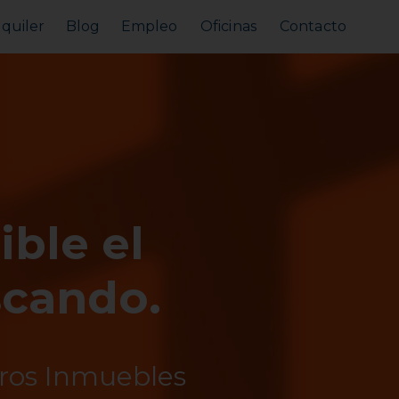
lquiler
Blog
Empleo
Oficinas
Contacto
Alquilar tu piso
Busco alquilar
ible el
scando.
tros Inmuebles