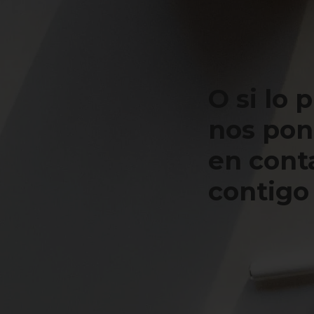
O si lo 
nos po
en cont
contigo