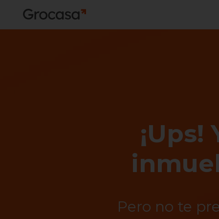
¡Ups! 
inmueb
Pero no te pr