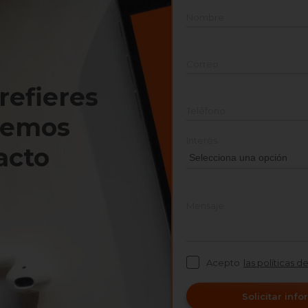
Nombre
Correo
prefieres
Teléfono
nemos
Interés
acto
Mensaje
Acepto
las políticas d
Solicitar inf