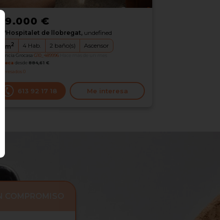
89.000 €
L'Hospitalet de llobregat,
undefined
2
4
Hab.
2
baño(s)
Ascensor
9
m
erencia Grocasa
G10_489996
Hace más de un mes
oteca
desde
884,61 €
nteresados
0
613 92 17 18
Me interesa
IN COMPROMISO