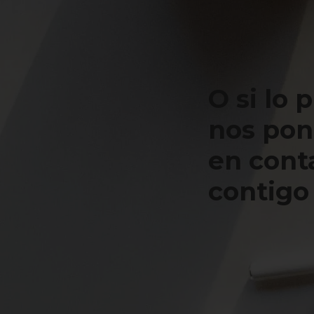
O si lo 
nos po
en cont
contigo