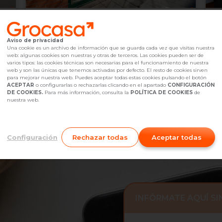
259.000 €
2
L'Hospitalet de llobregat,
undefined
Aviso de privacidad
2
3
Hab.
1
baño(s)
Ascensor
66
m
6
Una cookie es un archivo de información que se guarda cada vez que visitas nuestra
web: algunas cookies son nuestras y otras de terceros. Las cookies pueden ser de
Referencia Grocasa
G11_399769
hace 23 horas
Ref
varios tipos: las cookies técnicas son necesarias para el funcionamiento de nuestra
Hipoteca
desde
793,50 €
Hip
web y son las únicas que tenemos activadas por defecto. El resto de cookies sirven
Interesados
0
I
para mejorar nuestra web. Puedes aceptar todas estas cookies pulsando el botón
ACEPTAR
o configurarlas o rechazarlas clicando en el apartado
CONFIGURACIÓN
930 27 49 73
Me interesa
DE COOKIES.
Para más información, consulta la
POLÍTICA DE COOKIES
de
nuestra web.
Configuración
Rechazar todas
Aceptar todas
INFÓRMATE AQUÍ S