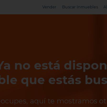
Vender
Buscar Inmuebles
A
Vender Piso
Comprar Piso
Valorar Inmueble
Alquilar Piso
MarketPlace
MarketPlace
Ya no está dispon
le que estás bu
eocupes, aquí te mostramos o