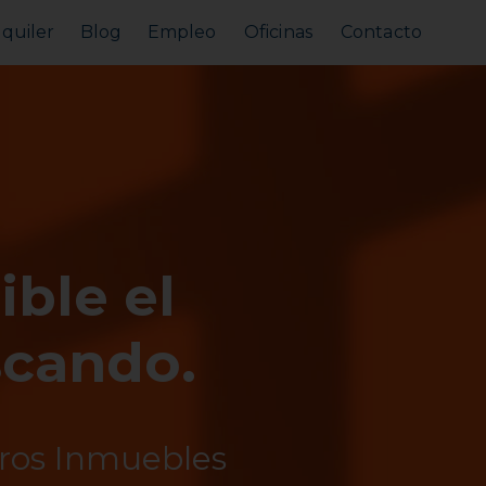
lquiler
Blog
Empleo
Oficinas
Contacto
Alquilar tu piso
Busco alquilar
ible el
scando.
tros Inmuebles