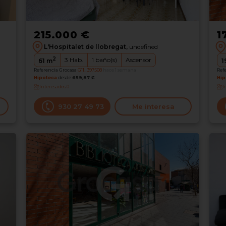
215.000 €
1
L'Hospitalet de llobregat,
undefined
2
3
Hab.
1
baño(s)
Ascensor
61
m
1
Referencia Grocasa
G11_397508
hace 1 semana
Ref
Hipoteca
desde
659,87 €
Hip
Interesados
0
I
930 27 49 73
Me interesa