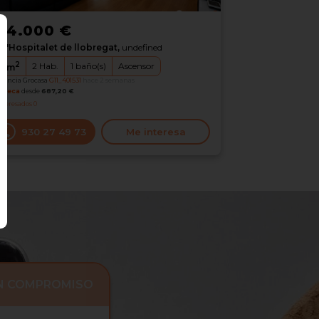
24.000 €
L'Hospitalet de llobregat,
undefined
2
2
Hab.
1
baño(s)
Ascensor
5
m
erencia Grocasa
G11_401531
hace 2 semanas
oteca
desde
687,20 €
nteresados
0
930 27 49 73
Me interesa
IN COMPROMISO