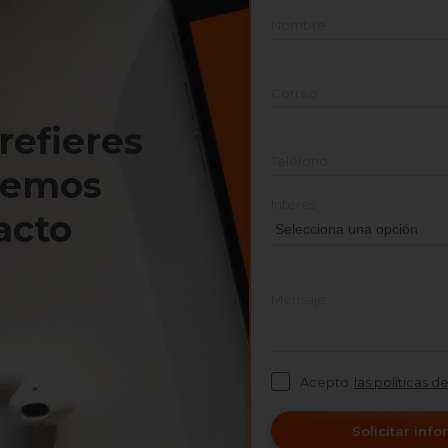
Nombre
Correo
prefieres
Teléfono
nemos
Interés
acto
Mensaje
Acepto
las políticas d
Solicitar inf