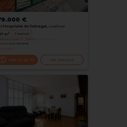
79.000 €
L'Hospitalet de llobregat,
undefined
2
2
baño(s)
97
m
erencia Grocasa
G11_2068929
hace 1 semana
oteca
desde
550,54 €
nteresados
0
930 27 49 73
Me interesa