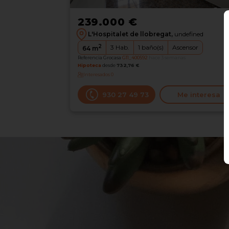
239.000 €
L'Hospitalet de llobregat,
undefined
2
3
Hab.
1
baño(s)
Ascensor
64
m
Referencia Grocasa
G11_400592
hace 3 semanas
Hipoteca
desde
732,76 €
Interesados
0
930 27 49 73
Me interesa