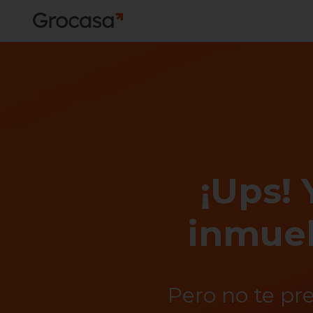
¡Ups! 
inmueb
Pero no te pr