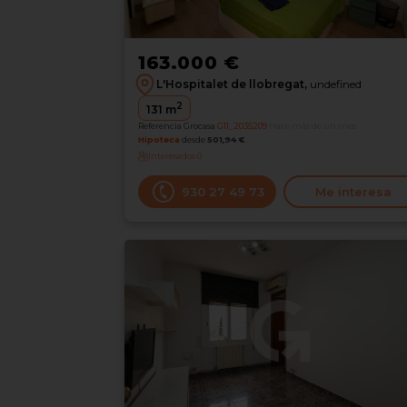
163.000 €
L'Hospitalet de llobregat,
undefined
2
131
m
Referencia Grocasa
G11_2035209
Hace más de un mes
Hipoteca
desde
501,94 €
Interesados
0
930 27 49 73
Me interesa