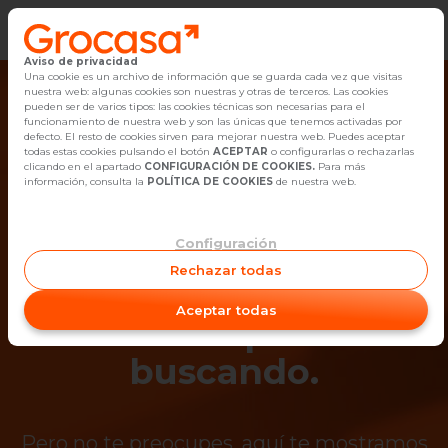
Aviso de privacidad
Vender
Una cookie es un archivo de información que se guarda cada vez que visitas
nuestra web: algunas cookies son nuestras y otras de terceros. Las cookies
pueden ser de varios tipos: las cookies técnicas son necesarias para el
Buscar Inmuebles
funcionamiento de nuestra web y son las únicas que tenemos activadas por
defecto. El resto de cookies sirven para mejorar nuestra web. Puedes aceptar
todas estas cookies pulsando el botón
ACEPTAR
o configurarlas o rechazarlas
Alquiler
clicando en el apartado
CONFIGURACIÓN DE COOKIES.
Para más
información, consulta la
POLÍTICA DE COOKIES
de nuestra web.
Blog
Configuración
¡Ups! Ya no está
Empleo
Rechazar todas
disponible el
Oficinas
Aceptar todas
inmueble que estás
Contacto
buscando.
Pero no te preocupes, aquí te mostramos