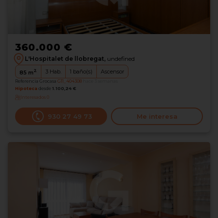
360.000 €
L'Hospitalet de llobregat,
undefined
2
3
Hab.
1
baño(s)
Ascensor
85
m
Referencia Grocasa
G11_404308
hace 3 semanas
Hipoteca
desde
1.100,24 €
Interesados
0
930 27 49 73
Me interesa