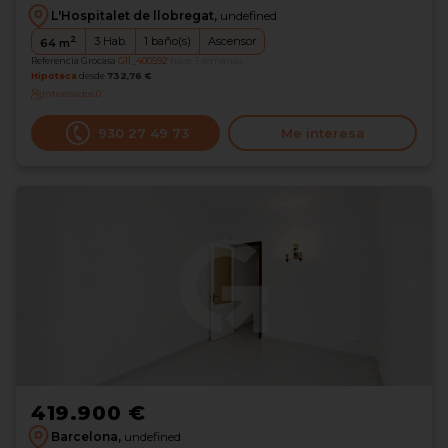
L'Hospitalet de llobregat,
undefined
2
3
Hab.
1
baño(s)
Ascensor
64
m
Referencia Grocasa
G11_400592
hace 3 semanas
Hipoteca
desde
732,76 €
Interesados
0
930 27 49 73
Me interesa
419.900 €
Barcelona,
undefined