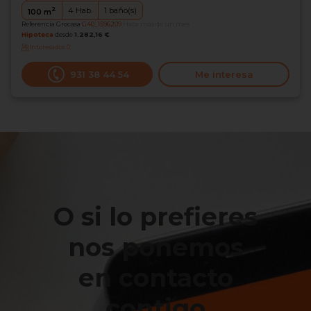
2
4
Hab.
1
baño(s)
100
m
Referencia Grocasa
G40_1596209
Hace más de un mes
Hipoteca
desde
1.282,16 €
Interesados
0
931 38 44 54
Me interesa
O si lo prefieres
nos ponemos
en contacto
contigo