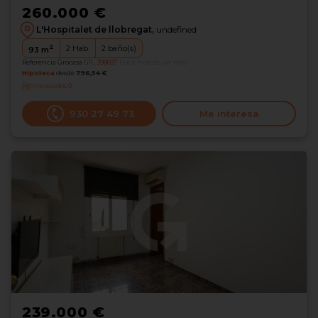
260.000 €
L'Hospitalet de llobregat,
undefined
2
2
Hab.
2
baño(s)
93
m
Referencia Grocasa
G11_398037
Hace más de un mes
Hipoteca
desde
796,54 €
Interesados
0
930 27 49 73
Me interesa
239.000 €