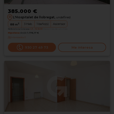
385.000 €
L'Hospitalet de llobregat,
undefined
2
3
Hab.
1
baño(s)
Ascensor
88
m
Referencia Grocasa
G11_1513039
Hace más de un mes
Hipoteca
desde
1.176,17 €
Interesados
0
930 27 49 73
Me interesa