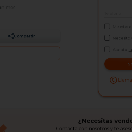
un mes
Teléfono
Me intere
Compartir
Necesito 
Acepto
l
S
Llam
¿Necesitas vende
Contacta con nosotros y te ase