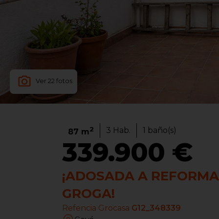
Ver
22
fotos
2
3
Hab.
1
baño(s)
87
m
339.900 €
¡ADOSADA A REFORMA
GROGA!
Refencia Grocasa
G12_348339