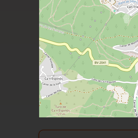
Dpto. Financiero (GoHipoteca): a
necesidades.
SegurRent (Alquiler Garantizado):
GroHabitat y GroInversia: acceso
Mao Construcciones y Renovados: 
confianza.
Estamos aquí para acompañarles 