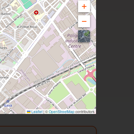
ación adaptada a sus
uileres.
vienda con profesionales de
ando
Leaflet
|
©
OpenStreetMap
contributors