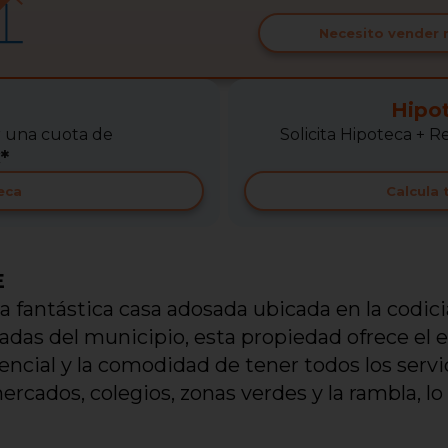
Necesito vender 
Hipo
r una cuota de
Solicita Hipoteca +
*
eca
Calcula
E
 fantástica casa adosada ubicada en la codic
as del municipio, esta propiedad ofrece el eq
ncial y la comodidad de tener todos los servic
cados, colegios, zonas verdes y la rambla, lo
ra quienes buscan calidad de vida sin renuncia