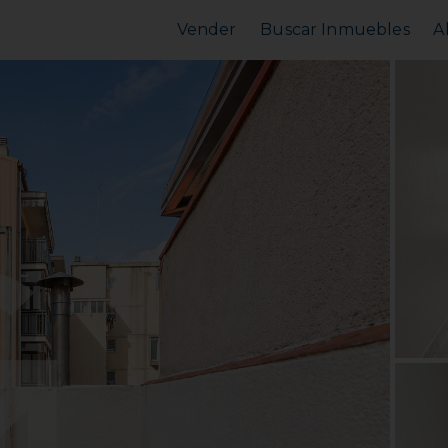
Vender
Buscar Inmuebles
A
Vender Piso
Comprar Piso
Valorar Inmueble
Alquilar Piso
MarketPlace
MarketPlace