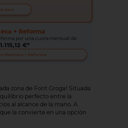
mi piso
teca + Reforma
 Reforma por una cuota mensual de
1.115,12 €*
 tu Hipoteca + Reforma
iada zona de Font Groga! Situada
uilibrio perfecto entre la
ios al alcance de la mano. A
 que la convierte en una opción
r a la cercanía urbana.