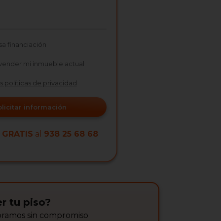
sa financiación
vender mi inmueble actual
as políticas de privacidad
olicitar información
a
GRATIS
al
938 25 68 68
r tu piso?
soramos sin compromiso