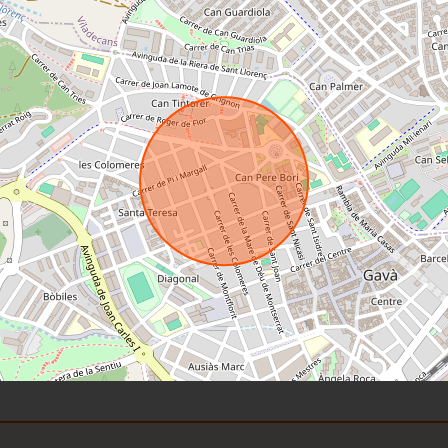
sesoramiento para encontrar la mejor financi
 seguridad y tranquilidad en la gestión de alq
 a promociones exclusivas de obra nueva.
posibilidad de reformar y personalizar su vi
en cada paso. Su nuevo hogar les está esper