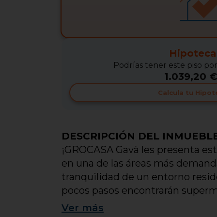
Hipoteca
Podrías tener este piso po
1.039,20 €
Calcula tu Hipot
DESCRIPCIÓN DEL INMUEBL
¡GROCASA Gavà les presenta esta
en una de las áreas más demandad
tranquilidad de un entorno reside
pocos pasos encontrarán supermer
ideal tanto para familias como pa
Ver
más