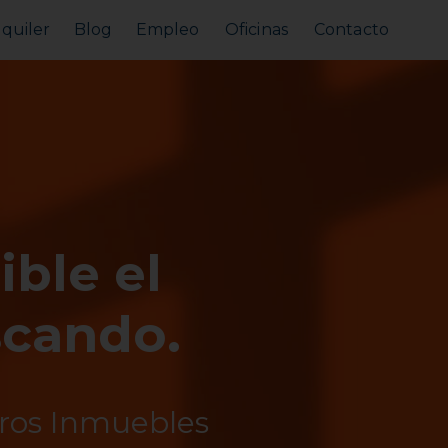
lquiler
Blog
Empleo
Oficinas
Contacto
Alquilar tu piso
Busco alquilar
ible el
scando.
tros Inmuebles