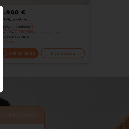
19.900 €
Gavá,
undefined
2
1
baño(s)
73
m
erencia Grocasa
G12_115836
Hace más de un mes
oteca
desde
371,05 €
nteresados
0
938 25 68 68
Me interesa
IN COMPROMISO