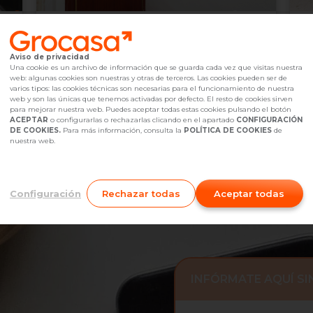
199.900 €
1
Gavá,
undefined
Aviso de privacidad
2
3
Hab.
1
baño(s)
63
m
2
Una cookie es un archivo de información que se guarda cada vez que visitas nuestra
web: algunas cookies son nuestras y otras de terceros. Las cookies pueden ser de
Referencia Grocasa
G12_354139
hace 1 semana
Ref
varios tipos: las cookies técnicas son necesarias para el funcionamiento de nuestra
Hipoteca
desde
614,01 €
Hip
web y son las únicas que tenemos activadas por defecto. El resto de cookies sirven
Interesados
0
I
para mejorar nuestra web. Puedes aceptar todas estas cookies pulsando el botón
ACEPTAR
o configurarlas o rechazarlas clicando en el apartado
CONFIGURACIÓN
938 25 68 68
Me interesa
DE COOKIES.
Para más información, consulta la
POLÍTICA DE COOKIES
de
nuestra web.
Configuración
Rechazar todas
Aceptar todas
INFÓRMATE AQUÍ S