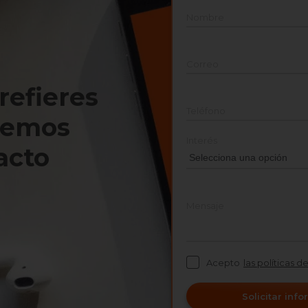
Nombre
Correo
prefieres
Teléfono
nemos
Interés
acto
Mensaje
Acepto
las políticas d
Solicitar inf