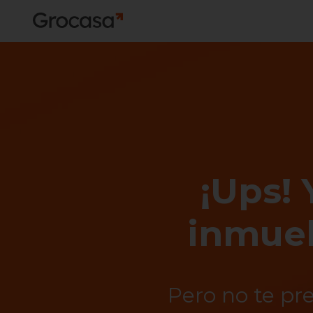
¡Ups! 
inmueb
Pero no te pr