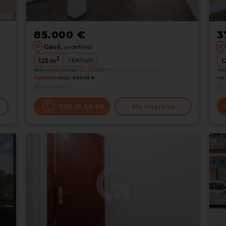
85.000 €
3
Gavá,
undefined
2
1
baño(s)
125
m
1
Referencia Grocasa
G12_2035094
Hace más de un mes
Ref
Hipoteca
desde
265,05 €
Hip
Interesados
0
I
938 25 68 68
Me interesa