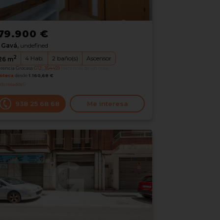
79.900 €
Gavá,
undefined
2
4
Hab.
2
baño(s)
Ascensor
26
m
erencia Grocasa
G12_354459
Hace más de un mes
oteca
desde
1.160,68 €
nteresados
0
938 25 68 68
Me interesa