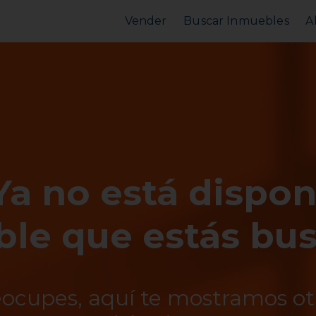
Vender
Buscar Inmuebles
A
Vender Piso
Comprar Piso
Valorar Inmueble
Alquilar Piso
MarketPlace
MarketPlace
Ya no está dispon
le que estás bu
eocupes, aquí te mostramos o