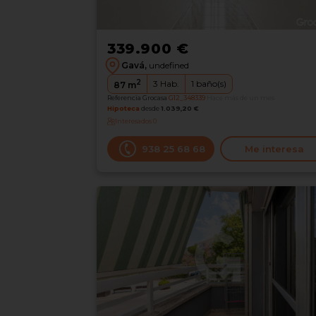
339.900 €
Gavá,
undefined
2
3
Hab.
1
baño(s)
87
m
Referencia Grocasa
G12_348339
Hace más de un mes
Hipoteca
desde
1.039,20 €
Interesados
0
938 25 68 68
Me interesa