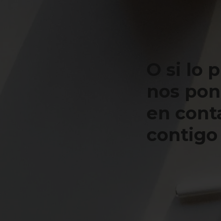
O si lo 
nos po
en cont
contigo