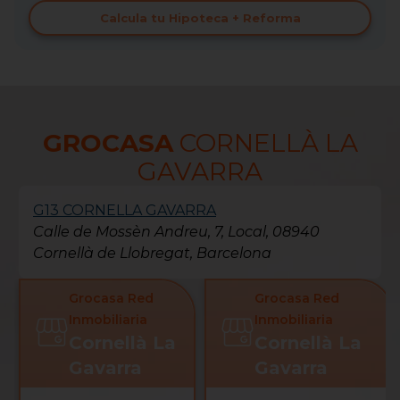
Calcula tu Hipoteca + Reforma
GROCASA
CORNELLÀ LA
GAVARRA
G13 CORNELLA GAVARRA
Calle de Mossèn Andreu, 7, Local, 08940
Cornellà de Llobregat, Barcelona
Grocasa Red
Grocasa Red
Inmobiliaria
Inmobiliaria
Cornellà La
Cornellà La
Gavarra
Gavarra