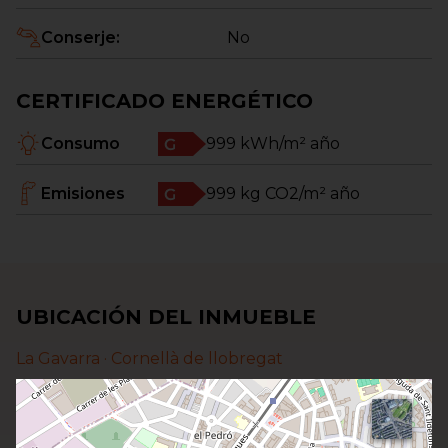
Conserje
:
No
CERTIFICADO ENERGÉTICO
Consumo
999
kWh/m² año
Emisiones
999
kg CO2/m² año
UBICACIÓN DEL INMUEBLE
La Gavarra ·
Cornellà de llobregat