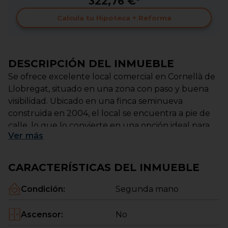
322,76 €*
Calcula tu Hipoteca + Reforma
DESCRIPCIÓN DEL INMUEBLE
Se ofrece excelente local comercial en Cornellà de
Llobregat, situado en una zona con paso y buena
visibilidad. Ubicado en una finca seminueva
construida en 2004, el local se encuentra a pie de
calle, lo que lo convierte en una opción ideal para
Ver
más
negocio, oficina o actividad comercial.
Dispone de aproximadamente 40 m², con un
CARACTERÍSTICAS DEL INMUEBLE
espacio bien aprovechado y funcional. El local ha
sido totalmente reformado, por lo que se
Condición
:
Segunda mano
encuentra listo para entrar y empezar la actividad
sin necesidad de realizar grandes inversiones.
Ascensor
:
No