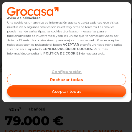
Aviso de privacidad
Vender
Una cookie es un archivo de información que se guarda cada vez que visitas
nuestra web: algunas cookies son nuestras y otras de terceros. Las cookies
pueden ser de varios tipos: las cookies técnicas son necesarias para el
Buscar Inmuebles
funcionamiento de nuestra web y son las únicas que tenemos activadas por
defecto. El resto de cookies sirven para mejorar nuestra web. Puedes aceptar
todas estas cookies pulsando el botón
ACEPTAR
o configurarlas o rechazarlas
Alquiler
clicando en el apartado
CONFIGURACIÓN DE COOKIES.
Para más
información, consulta la
POLÍTICA DE COOKIES
de nuestra web.
Blog
Configuración
Empleo
Rechazar todas
Ver video
1
/
29
Oficinas
Aceptar todas
Contacto
2
1
baño(s)
42
m
79.000 €