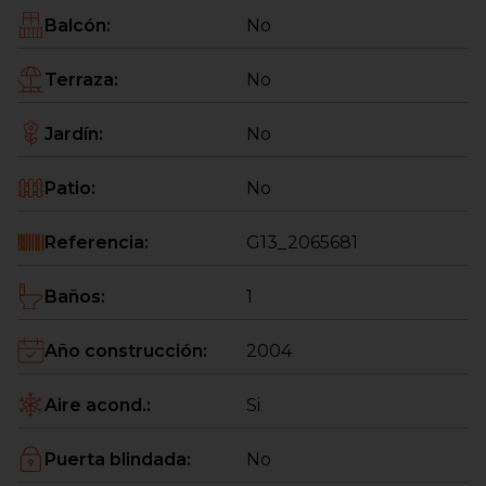
Cuenta con una distribución versátil que permite
Balcón
:
No
adaptarlo fácilmente a diferentes tipos de negocio.
Además, su acceso directo desde la calle
Terraza
:
No
proporciona gran comodidad y visibilidad comercial.
Jardín
:
No
Una oportunidad interesante para emprendedores
o inversores que buscan un espacio moderno,
Patio
:
No
práctico y bien ubicado en Cornellà.
Referencia
:
G13_2065681
Baños
:
1
Año construcción
:
2004
Aire acond.
:
Si
Puerta blindada
:
No