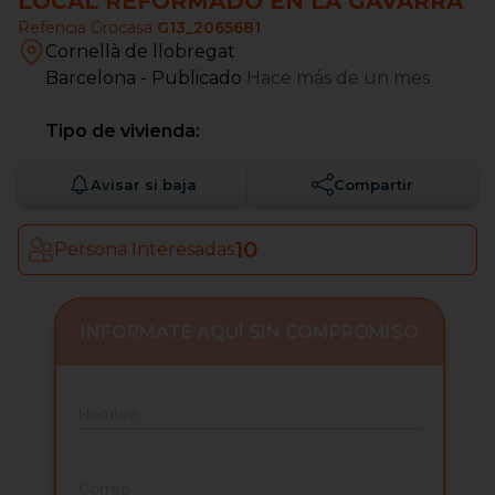
LOCAL REFORMADO EN LA GAVARRA
Refencia Grocasa
G13_2065681
Cornellà de llobregat
Barcelona
- Publicado
Hace más de un mes
Tipo de vivienda:
Avisar si baja
Compartir
10
Persona Interesadas
INFÓRMATE AQUÍ SIN COMPROMISO
Nombre
Correo