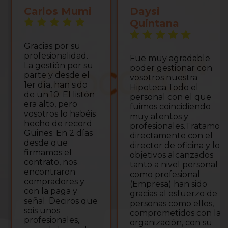
Carlos Mumi
Daysi
Quintana
Gracias por su
profesionalidad.
Fue muy agradable
La gestión por su
poder gestionar con
parte y desde el
vosotros nuestra
1er día, han sido
Hipoteca.Todo el
de un 10. El listón
personal con el que
era alto, pero
fuimos coincidiendo
vosotros lo habéis
muy atentos y
hecho de record
profesionales.Tratamos
Guines. En 2 días
directamente con el
desde que
director de oficina y los
firmamos el
objetivos alcanzados
contrato, nos
tanto a nivel personal
encontraron
como profesional
compradores y
(Empresa) han sido
con la paga y
gracias al esfuerzo de
señal. Deciros que
personas como ellos,
sois unos
comprometidos con la
profesionales,
organización, con su