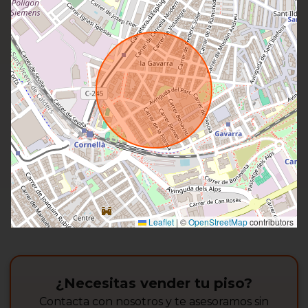
Leaflet
|
©
OpenStreetMap
contributors
¿Necesitas vender tu piso?
Contacta con nosotros y te asesoramos sin