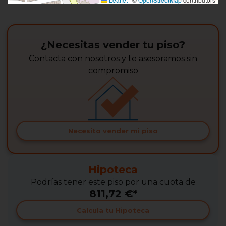
¿Necesitas vender tu piso?
Contacta con nosotros y te asesoramos sin
compromiso
Necesito vender mi piso
Hipoteca
Podrías tener este piso por una cuota de
811,72 €*
Calcula tu Hipoteca