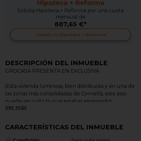
Hipoteca + Reforma
Solicita Hipoteca + Reforma por una cuota
mensual de
887,65 €*
Calcula tu Hipoteca + Reforma
DESCRIPCIÓN DEL INMUEBLE
GROCASA PRESENTA EN EXCLUSIVA
¡Esta vivienda luminosa, bien distribuida y en una de
las zonas más consolidadas de Cornellà, este piso
puede ser justo lo que estabas esperando!
Ver
más
Con 75 m² construidos según catastro, esta vivienda
destaca por ser completamente exterior y con
CARACTERÍSTICAS DEL INMUEBLE
orientación este, lo que permite disfrutar de luz
natural durante gran parte del día.
Condición
:
Segunda mano