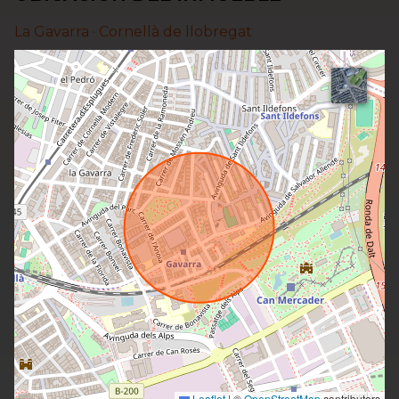
La Gavarra ·
Cornellà de llobregat
Leaflet
|
©
OpenStreetMap
contributors