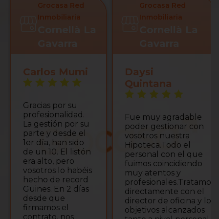
Grocasa Red
Grocasa Red
Inmobiliaria
Inmobiliaria
Cornellà La
Cornellà La
Gavarra
Gavarra
Carlos Mumi
Daysi
Quintana
Gracias por su
profesionalidad.
Fue muy agradable
La gestión por su
poder gestionar con
parte y desde el
vosotros nuestra
1er día, han sido
Hipoteca.Todo el
de un 10. El listón
personal con el que
era alto, pero
fuimos coincidiendo
vosotros lo habéis
muy atentos y
hecho de record
profesionales.Tratamos
Guines. En 2 días
directamente con el
desde que
director de oficina y los
firmamos el
objetivos alcanzados
contrato, nos