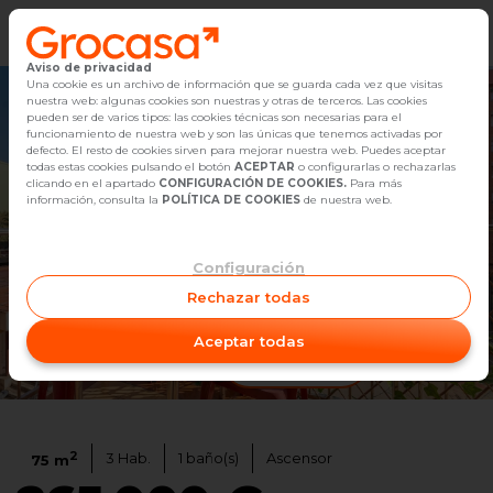
Aviso de privacidad
Vender
Una cookie es un archivo de información que se guarda cada vez que visitas
nuestra web: algunas cookies son nuestras y otras de terceros. Las cookies
pueden ser de varios tipos: las cookies técnicas son necesarias para el
Buscar Inmuebles
funcionamiento de nuestra web y son las únicas que tenemos activadas por
defecto. El resto de cookies sirven para mejorar nuestra web. Puedes aceptar
todas estas cookies pulsando el botón
ACEPTAR
o configurarlas o rechazarlas
Alquiler
clicando en el apartado
CONFIGURACIÓN DE COOKIES.
Para más
información, consulta la
POLÍTICA DE COOKIES
de nuestra web.
Blog
Configuración
Empleo
Rechazar todas
Oficinas
Aceptar todas
Ver video
1
/
30
Contacto
2
3
Hab.
1
baño(s)
Ascensor
75
m