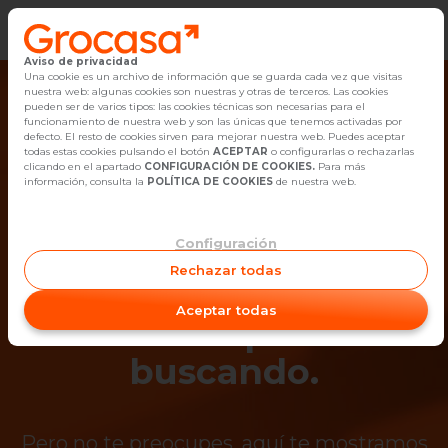
Aviso de privacidad
Vender
Una cookie es un archivo de información que se guarda cada vez que visitas
nuestra web: algunas cookies son nuestras y otras de terceros. Las cookies
pueden ser de varios tipos: las cookies técnicas son necesarias para el
Buscar Inmuebles
funcionamiento de nuestra web y son las únicas que tenemos activadas por
defecto. El resto de cookies sirven para mejorar nuestra web. Puedes aceptar
todas estas cookies pulsando el botón
ACEPTAR
o configurarlas o rechazarlas
Alquiler
clicando en el apartado
CONFIGURACIÓN DE COOKIES.
Para más
información, consulta la
POLÍTICA DE COOKIES
de nuestra web.
Blog
Configuración
¡Ups! Ya no está
Empleo
Rechazar todas
disponible el
Oficinas
Aceptar todas
inmueble que estás
Contacto
buscando.
Pero no te preocupes, aquí te mostramos