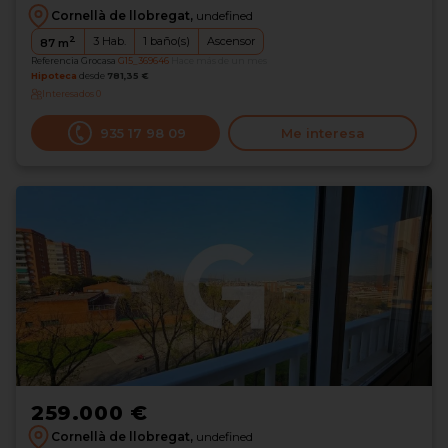
Cornellà de llobregat,
undefined
2
3
Hab.
1
baño(s)
Ascensor
87
m
Referencia Grocasa
G15_369646
Hace más de un mes
Hipoteca
desde
781,35 €
Interesados
0
935 17 98 09
Me interesa
259.000 €
Cornellà de llobregat,
undefined