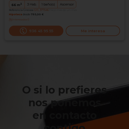
2
3
Hab.
1
baño(s)
Ascensor
66
m
Referencia Grocasa
G13_377546
Hace más de un mes
Hipoteca
desde
793,50 €
Interesados
0
936 45 95 55
Me interesa
O si lo prefieres
nos ponemos
en contacto
contigo