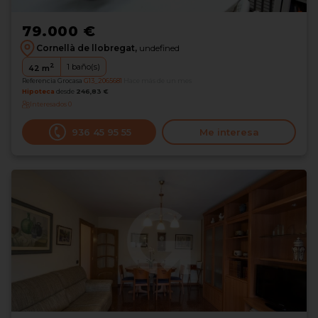
79.000 €
Cornellà de llobregat,
undefined
2
1
baño(s)
42
m
Referencia Grocasa
G13_2065681
Hace más de un mes
Hipoteca
desde
246,83 €
Interesados
0
936 45 95 55
Me interesa