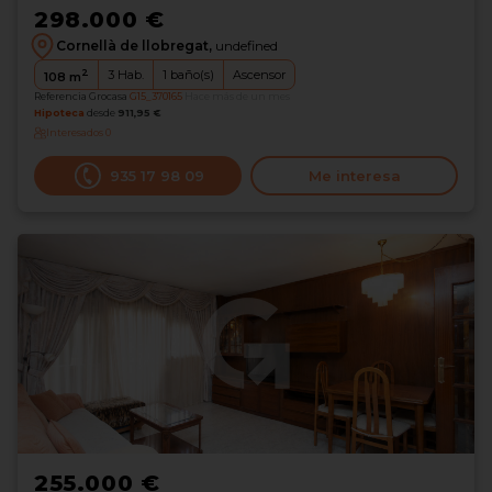
298.000 €
Cornellà de llobregat,
undefined
2
3
Hab.
1
baño(s)
Ascensor
108
m
Referencia Grocasa
G15_370165
Hace más de un mes
Hipoteca
desde
911,95 €
Interesados
0
935 17 98 09
Me interesa
255.000 €