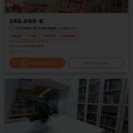
265.000 €
Cornellà de llobregat,
undefined
2
3
Hab.
1
baño(s)
Ascensor
75
m
Referencia Grocasa
G13_376857
Hace más de un mes
Hipoteca
desde
811,72 €
Interesados
0
936 45 95 55
Me interesa