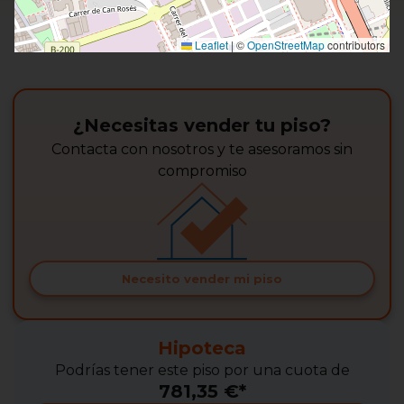
Leaflet
|
©
OpenStreetMap
contributors
¿Necesitas vender tu piso?
Contacta con nosotros y te asesoramos sin
compromiso
Necesito vender mi piso
Hipoteca
Podrías tener este piso por una cuota de
781,35 €*