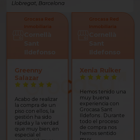
Llobregat, Barcelona
Grocasa Red
Grocasa Red
Inmobiliaria
Inmobiliaria
Cornellà
Cornellà
Sant
Sant
Ildefonso
Ildefonso
Greenny
Xenia Ruiker
Salazar
Hemos tenido una
muy buena
Acabo de realizar
experiencia con
la compra de un
Grocasa Sant
piso con ellos, la
Ildefons . Durante
gestión ha sido
todo el proceso
rápida y la verdad
de compra nos
que muy bien, en
hemos sentido
especial el
muy