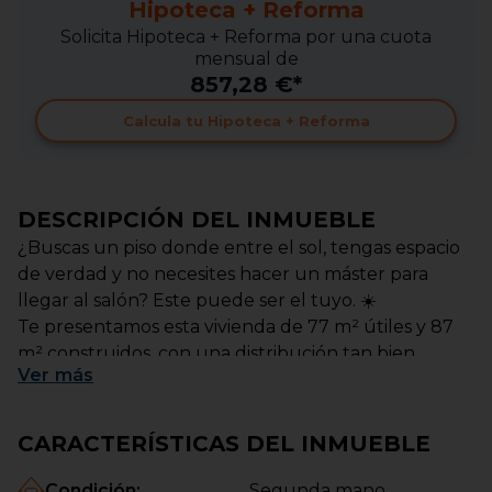
Hipoteca + Reforma
Solicita Hipoteca + Reforma por una cuota
mensual de
857,28 €*
Calcula tu Hipoteca + Reforma
DESCRIPCIÓN DEL INMUEBLE
¿Buscas un piso donde entre el sol, tengas espacio
de verdad y no necesites hacer un máster para
llegar al salón? Este puede ser el tuyo. ☀️
Te presentamos esta vivienda de 77 m² útiles y 87
m² construidos, con una distribución tan bien
Ver
más
pensada que aquí no hay “metros perdidos” ni
pasillos infinitos dignos de aeropuerto. Todo está
aprovechado para que la vida sea cómoda y
CARACTERÍSTICAS DEL INMUEBLE
práctica.
El piso dispone de 3 habitaciones, perfectas para
Condición
:
Segunda mano