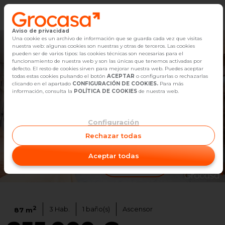
Aviso de privacidad
Vender
Una cookie es un archivo de información que se guarda cada vez que visitas
nuestra web: algunas cookies son nuestras y otras de terceros. Las cookies
pueden ser de varios tipos: las cookies técnicas son necesarias para el
Buscar Inmuebles
funcionamiento de nuestra web y son las únicas que tenemos activadas por
defecto. El resto de cookies sirven para mejorar nuestra web. Puedes aceptar
todas estas cookies pulsando el botón
ACEPTAR
o configurarlas o rechazarlas
Alquiler
clicando en el apartado
CONFIGURACIÓN DE COOKIES.
Para más
información, consulta la
POLÍTICA DE COOKIES
de nuestra web.
Blog
Configuración
Empleo
Rechazar todas
Oficinas
Aceptar todas
Ver video
1
/
22
Contacto
2
3
Hab.
1
baño(s)
Ascensor
87
m