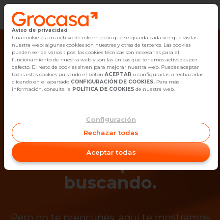
Aviso de privacidad
Vender
Una cookie es un archivo de información que se guarda cada vez que visitas
nuestra web: algunas cookies son nuestras y otras de terceros. Las cookies
pueden ser de varios tipos: las cookies técnicas son necesarias para el
Buscar Inmuebles
funcionamiento de nuestra web y son las únicas que tenemos activadas por
defecto. El resto de cookies sirven para mejorar nuestra web. Puedes aceptar
todas estas cookies pulsando el botón
ACEPTAR
o configurarlas o rechazarlas
Alquiler
clicando en el apartado
CONFIGURACIÓN DE COOKIES.
Para más
información, consulta la
POLÍTICA DE COOKIES
de nuestra web.
Blog
Configuración
¡Ups! Ya no está
Empleo
Rechazar todas
disponible el
Oficinas
Aceptar todas
inmueble que estás
Contacto
buscando.
Pero no te preocupes, aquí te mostramos