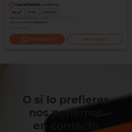
Castelldefels,
undefined
2
3
Hab.
2
baño(s)
75
m
Referencia Grocasa
G17_540151
Hace más de un mes
Hipoteca
desde
1.980,99 €
Interesados
0
936 01 65 13
Me interesa
O si lo prefieres
nos ponemos
en contacto