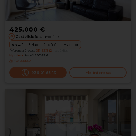
425.000 €
Castelldefels,
undefined
2
3
Hab.
2
baño(s)
Ascensor
90
m
Referencia Grocasa
G17_523342
hace 2 días
Hipoteca
desde
1.297,65 €
Interesados
0
936 01 65 13
Me interesa