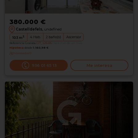
380.000 €
Castelldefels,
undefined
2
4
Hab.
2
baño(s)
Ascensor
103
m
Referencia Grocasa
G17_526416
Hace más de un mes
Hipoteca
desde
1.160,98 €
Interesados
0
936 01 65 13
Me interesa