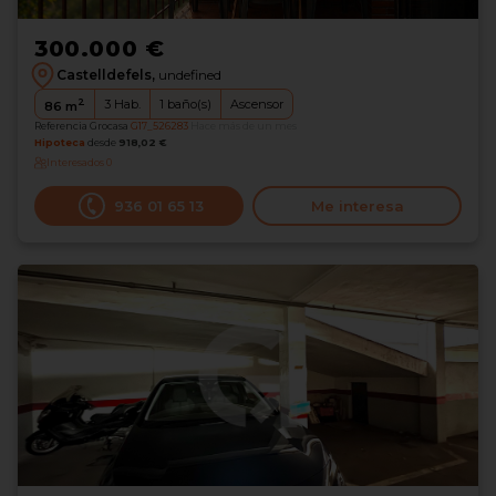
300.000 €
Castelldefels,
undefined
2
3
Hab.
1
baño(s)
Ascensor
86
m
Referencia Grocasa
G17_526283
Hace más de un mes
Hipoteca
desde
918,02 €
Interesados
0
936 01 65 13
Me interesa