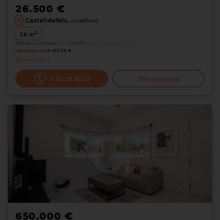
26.500 €
Castelldefels,
undefined
2
26
m
Referencia Grocasa
G17_2065889
Hace más de un mes
Hipoteca
desde
87,38 €
Interesados
0
936 01 65 13
Me interesa
650.000 €