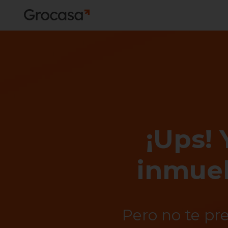
¡Ups! 
inmueb
Pero no te pr