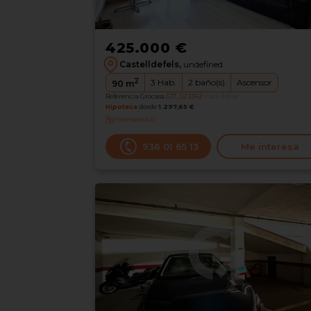
425.000 €
Castelldefels,
undefined
2
3
Hab.
2
baño(s)
Ascensor
90
m
Referencia Grocasa
G17_523342
hace 3 días
Hipoteca
desde
1.297,65 €
Interesados
0
936 01 65 13
Me interesa