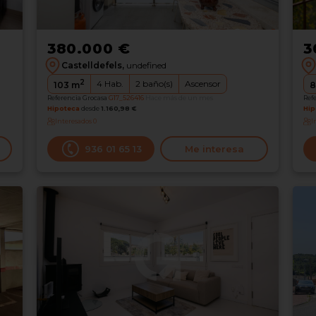
380.000 €
3
Castelldefels,
undefined
2
4
Hab.
2
baño(s)
Ascensor
103
m
8
Referencia Grocasa
G17_526416
Hace más de un mes
Ref
Hipoteca
desde
1.160,98 €
Hip
Interesados
0
I
936 01 65 13
Me interesa