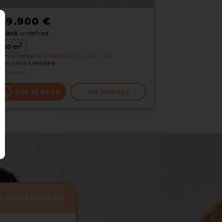
49.900 €
Gavá,
undefined
2
000
m
erencia Grocasa
G12_2066282
Hace más de un mes
oteca
desde
1.980,69 €
nteresados
0
938 25 68 68
Me interesa
IN COMPROMISO