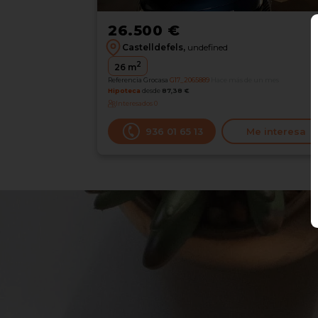
26.500 €
Castelldefels,
undefined
2
26
m
Referencia Grocasa
G17_2065889
Hace más de un mes
Hipoteca
desde
87,38 €
Interesados
0
936 01 65 13
Me interesa