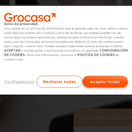
650.000 €
6
Castelldefels,
undefined
Aviso de privacidad
2
3
Hab.
2
baño(s)
75
m
1
Una cookie es un archivo de información que se guarda cada vez que visitas nuestra
web: algunas cookies son nuestras y otras de terceros. Las cookies pueden ser de
Referencia Grocasa
G17_540151
Hace más de un mes
Ref
varios tipos: las cookies técnicas son necesarias para el funcionamiento de nuestra
Hipoteca
desde
1.980,99 €
Hip
web y son las únicas que tenemos activadas por defecto. El resto de cookies sirven
Interesados
0
I
para mejorar nuestra web. Puedes aceptar todas estas cookies pulsando el botón
ACEPTAR
o configurarlas o rechazarlas clicando en el apartado
CONFIGURACIÓN
936 01 65 13
Me interesa
DE COOKIES.
Para más información, consulta la
POLÍTICA DE COOKIES
de
nuestra web.
Configuración
Rechazar todas
Aceptar todas
INFÓRMATE AQUÍ S