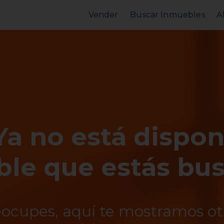
Vender
Buscar Inmuebles
A
Vender Piso
Comprar Piso
Valorar Inmueble
Alquilar Piso
MarketPlace
MarketPlace
Ya no está dispon
le que estás bu
eocupes, aquí te mostramos o