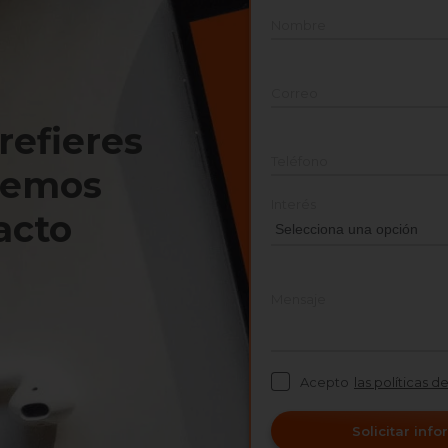
Nombre
Correo
prefieres
Teléfono
nemos
Interés
acto
Mensaje
Acepto
las políticas d
Solicitar inf