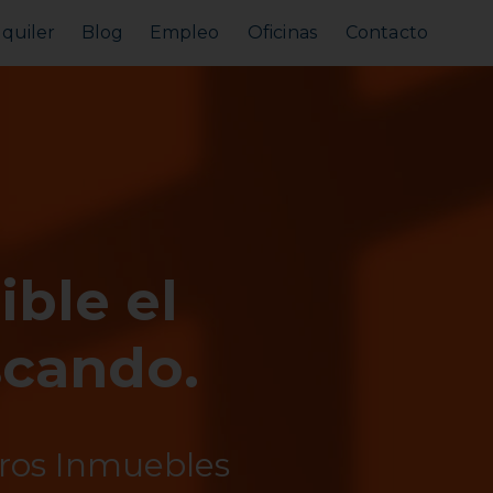
lquiler
Blog
Empleo
Oficinas
Contacto
Alquilar tu piso
Busco alquilar
ible el
scando.
tros Inmuebles