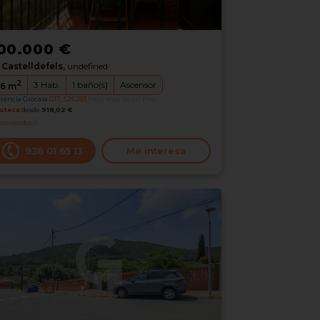
00.000 €
Castelldefels,
undefined
2
3
Hab.
1
baño(s)
Ascensor
6
m
erencia Grocasa
G17_526283
Hace más de un mes
oteca
desde
918,02 €
nteresados
0
936 01 65 13
Me interesa