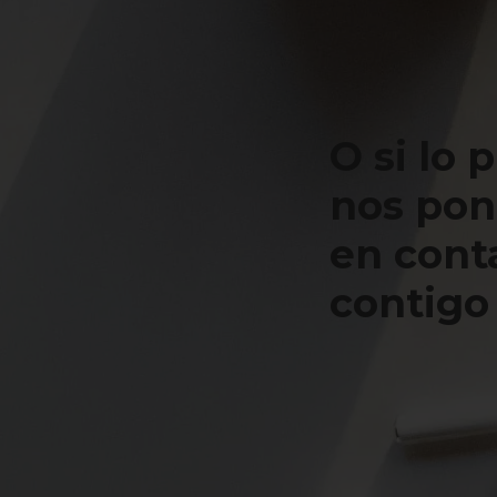
O si lo 
nos po
en cont
contigo