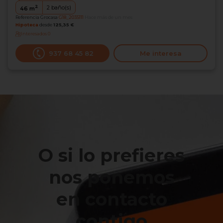
2
2
baño(s)
46
m
Referencia Grocasa
G18_2035111
Hace más de un mes
Hipoteca
desde
125,35 €
Interesados
0
937 68 45 82
Me interesa
O si lo prefieres
nos ponemos
en contacto
contigo