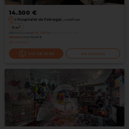
14.500 €
L'Hospitalet de llobregat,
undefined
2
31
m
Referencia Grocasa
G18_2063459
Hace más de un mes
Hipoteca
desde
50,94 €
Interesados
0
937 68 45 82
Me interesa