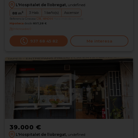
L'Hospitalet de llobregat,
undefined
2
3
Hab.
1
baño(s)
Ascensor
88
m
Referencia Grocasa
G18_484044
Hace más de un mes
Hipoteca
desde
857,28 €
Interesados
0
937 68 45 82
Me interesa
39.000 €
L'Hospitalet de llobregat,
undefined