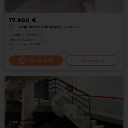
17.900 €
L'Hospitalet de llobregat,
undefined
2
Ascensor
19
m
Referencia Grocasa
G18_2063567
Hace más de un mes
Hipoteca
desde
61,27 €
Interesados
0
937 68 45 82
Me interesa