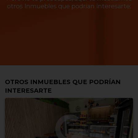
otros Inmuebles que podrían interesarte:
OTROS INMUEBLES QUE PODRÍAN
INTERESARTE