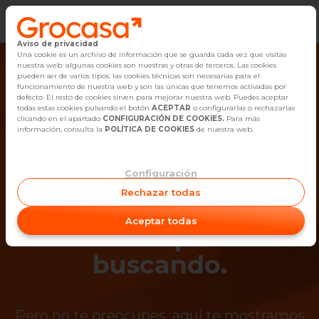
Aviso de privacidad
Vender
Una cookie es un archivo de información que se guarda cada vez que visitas
nuestra web: algunas cookies son nuestras y otras de terceros. Las cookies
pueden ser de varios tipos: las cookies técnicas son necesarias para el
Buscar Inmuebles
funcionamiento de nuestra web y son las únicas que tenemos activadas por
defecto. El resto de cookies sirven para mejorar nuestra web. Puedes aceptar
todas estas cookies pulsando el botón
ACEPTAR
o configurarlas o rechazarlas
Alquiler
clicando en el apartado
CONFIGURACIÓN DE COOKIES.
Para más
información, consulta la
POLÍTICA DE COOKIES
de nuestra web.
Blog
Configuración
¡Ups! Ya no está
Empleo
Rechazar todas
disponible el
Oficinas
Aceptar todas
inmueble que estás
Contacto
buscando.
Pero no te preocupes, aquí te mostramos