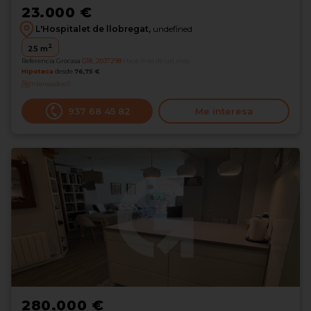
23.000 €
L'Hospitalet de llobregat,
undefined
2
25
m
Referencia Grocasa
G18_2037298
Hace más de un mes
Hipoteca
desde
76,75 €
Interesados
0
937 68 45 82
Me interesa
280.000 €