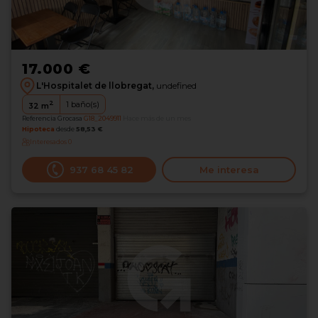
17.000 €
L'Hospitalet de llobregat,
undefined
2
1
baño(s)
32
m
Referencia Grocasa
G18_2049911
Hace más de un mes
Hipoteca
desde
58,53 €
Interesados
0
937 68 45 82
Me interesa