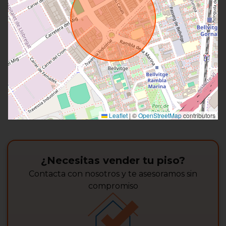
Leaflet
|
©
OpenStreetMap
contributors
¿Necesitas vender tu piso?
Contacta con nosotros y te asesoramos sin
compromiso