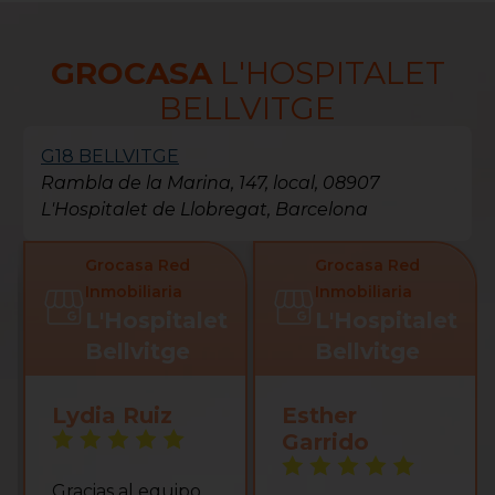
GROCASA
L'HOSPITALET
BELLVITGE
G18 BELLVITGE
Rambla de la Marina, 147, local, 08907
L'Hospitalet de Llobregat, Barcelona
Grocasa Red
Grocasa Red
Inmobiliaria
Inmobiliaria
L'Hospitalet
L'Hospitalet
Bellvitge
Bellvitge
Lydia Ruiz
Esther
Garrido
Gracias al equipo