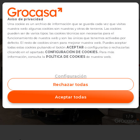
Aviso de privacidad
Vender
Una cookie es un archivo de información que se guarda cada vez que visitas
nuestra web: algunas cookies son nuestras y otras de terceros. Las cookies
pueden ser de varios tipos: las cookies técnicas son necesarias para el
Buscar Inmuebles
funcionamiento de nuestra web y son las únicas que tenemos activadas por
defecto. El resto de cookies sirven para mejorar nuestra web. Puedes aceptar
todas estas cookies pulsando el botón
ACEPTAR
o configurarlas o rechazarlas
Alquiler
clicando en el apartado
CONFIGURACIÓN DE COOKIES.
Para más
información, consulta la
POLÍTICA DE COOKIES
de nuestra web.
Blog
Configuración
Empleo
Rechazar todas
Oficinas
Aceptar todas
Contacto
1
/
9