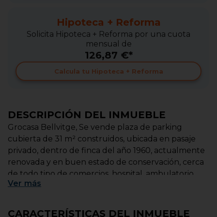
Hipoteca + Reforma
Solicita Hipoteca + Reforma por una cuota
mensual de
126,87 €*
Calcula tu Hipoteca + Reforma
DESCRIPCIÓN DEL INMUEBLE
Grocasa Bellvitge, Se vende plaza de parking
cubierta de 31 m² construidos, ubicada en pasaje
privado, dentro de finca del año 1960, actualmente
renovada y en buen estado de conservación, cerca
de todo tipo de comercios, hospital, ambulatorio,
Ver
más
colegios y supermercados, a 2 minutos de todo tipo
de rondas (ronda de dalt, ronda litoral, C31, A2), a 2
minutos del metro L1 y parada de autobús (M14, 79,
CARACTERÍSTICAS DEL INMUEBLE