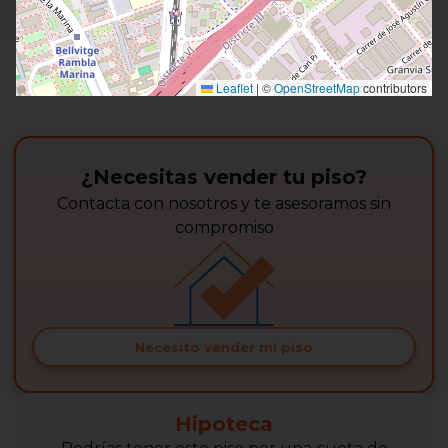
Leaflet
|
©
OpenStreetMap
contributors
¿Necesitas vender tu piso?
Contacta con nosotros y te asesoramos sin
compromiso
Necesito vender mi piso
Hipoteca