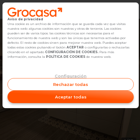
Aviso de privacidad
Vender
Una cookie es un archivo de información que se guarda cada vez que visitas
nuestra web: algunas cookies son nuestras y otras de terceros. Las cookies
pueden ser de varios tipos: las cookies técnicas son necesarias para el
Buscar Inmuebles
funcionamiento de nuestra web y son las únicas que tenemos activadas por
defecto. El resto de cookies sirven para mejorar nuestra web. Puedes aceptar
todas estas cookies pulsando el botón
ACEPTAR
o configurarlas o rechazarlas
Alquiler
clicando en el apartado
CONFIGURACIÓN DE COOKIES.
Para más
información, consulta la
POLÍTICA DE COOKIES
de nuestra web.
Blog
Configuración
Empleo
Rechazar todas
Oficinas
Aceptar todas
Contacto