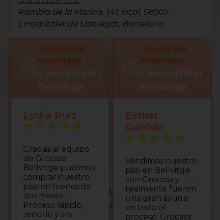
G18 BELLVITGE
Rambla de la Marina, 147, local, 08907
L'Hospitalet de Llobregat, Barcelona
Grocasa Red
Grocasa Red
Inmobiliaria
Inmobiliaria
L'Hospitalet
L'Hospitalet
Bellvitge
Bellvitge
Lydia Ruiz
Esther
Garrido
Gracias al equipo
de Grocasa
Vendimos nuestro
Bellvitge pudimos
piso en Bellvitge
comprar nuestro
con Grocasa y
piso en menos de
realmente fueron
dos meses.
una gran ayuda
Proceso rápido,
en todo el
sencillo y sin
proceso. Grocasa