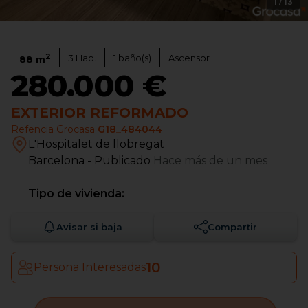
1
/
13
2
3
Hab.
1
baño(s)
Ascensor
88
m
280.000 €
EXTERIOR REFORMADO
Refencia Grocasa
G18_484044
L'Hospitalet de llobregat
Barcelona
- Publicado
Hace más de un mes
Tipo de vivienda:
Avisar si baja
Compartir
10
Persona Interesadas