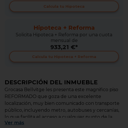
Calcula tu Hipoteca
Hipoteca + Reforma
Solicita Hipoteca + Reforma por una cuota
mensual de
933,21 €*
Calcula tu Hipoteca + Reforma
DESCRIPCIÓN DEL INMUEBLE
Grocasa Bellvitge les presenta este magnifico piso
REFORMADO que goza de una excelente
localización, muy bien comunicado con transporte
público, incluyendo metro, autobuses y cercanías,
lo que facilita el acceso a cualquier punto de la
Ver
más
ciudad. Además, cuenta con rápida conexión en