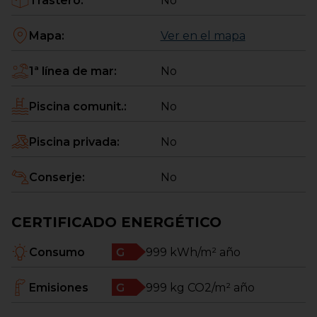
Trastero
:
No
inmueble. Consultar nuestras reseñas de Google
Business. A tu disposición en, también por
WhatsApp en el *Consulta nuestra web para leer el
Mapa
:
Ver en el mapa
Aviso Legal sobre la descripción de este inmueble.
**La obtención de la financiación está sujeta a las
1ª línea de mar
:
No
condiciones de la entidad financiera y tendrá en
cuenta el perfil y solvencia del cliente.
Piscina comunit.
:
No
Piscina privada
:
No
Conserje
:
No
CERTIFICADO ENERGÉTICO
Consumo
999
kWh/m² año
Emisiones
999
kg CO2/m² año