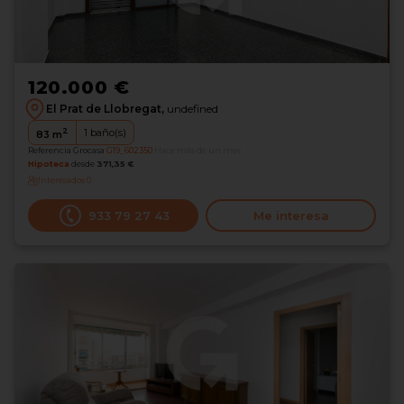
120.000 €
El Prat de Llobregat,
undefined
2
1
baño(s)
83
m
Referencia Grocasa
G19_602350
Hace más de un mes
Hipoteca
desde
371,35 €
Interesados
0
933 79 27 43
Me interesa