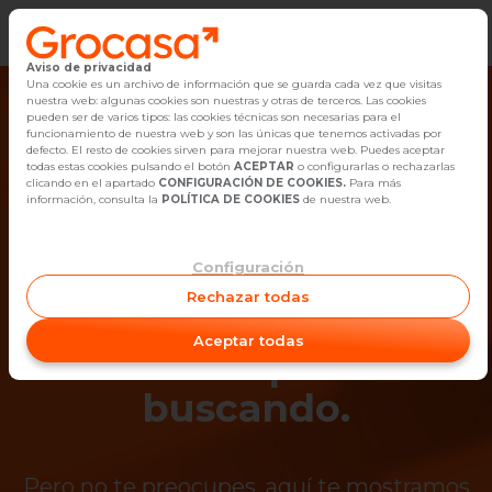
Aviso de privacidad
Vender
Una cookie es un archivo de información que se guarda cada vez que visitas
nuestra web: algunas cookies son nuestras y otras de terceros. Las cookies
pueden ser de varios tipos: las cookies técnicas son necesarias para el
Buscar Inmuebles
funcionamiento de nuestra web y son las únicas que tenemos activadas por
defecto. El resto de cookies sirven para mejorar nuestra web. Puedes aceptar
todas estas cookies pulsando el botón
ACEPTAR
o configurarlas o rechazarlas
Alquiler
clicando en el apartado
CONFIGURACIÓN DE COOKIES.
Para más
información, consulta la
POLÍTICA DE COOKIES
de nuestra web.
Blog
Configuración
¡Ups! Ya no está
Empleo
Rechazar todas
disponible el
Oficinas
Aceptar todas
inmueble que estás
Contacto
buscando.
Pero no te preocupes, aquí te mostramos