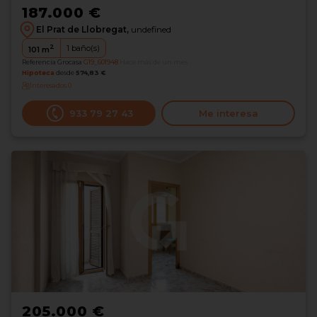
187.000 €
El Prat de Llobregat,
undefined
2
1
baño(s)
101
m
Referencia Grocasa
G19_601948
Hace más de un mes
Hipoteca
desde
574,83 €
Interesados
0
933 79 27 43
Me interesa
205.000 €