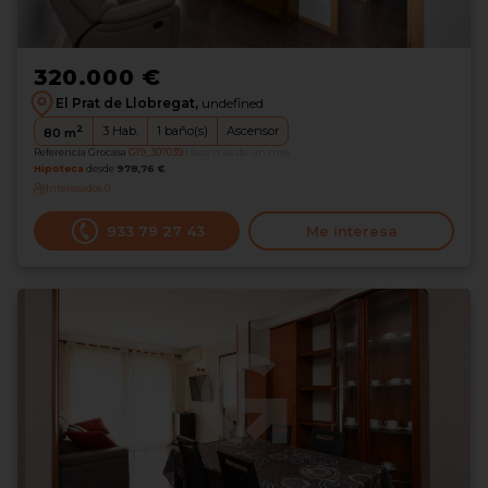
320.000 €
El Prat de Llobregat,
undefined
2
3
Hab.
1
baño(s)
Ascensor
80
m
Referencia Grocasa
G19_307039
Hace más de un mes
Hipoteca
desde
978,76 €
Interesados
0
933 79 27 43
Me interesa