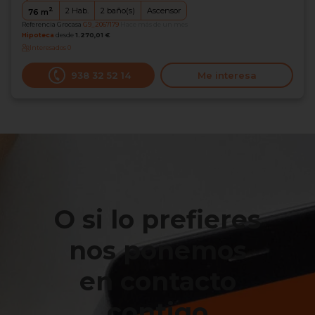
2
2
Hab.
2
baño(s)
Ascensor
76
m
Referencia Grocasa
G9_2067179
Hace más de un mes
Hipoteca
desde
1.270,01 €
Interesados
0
938 32 52 14
Me interesa
O si lo prefieres
nos ponemos
en contacto
contigo