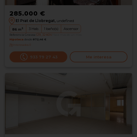
285.000 €
El Prat de Llobregat,
undefined
2
3
Hab.
1
baño(s)
Ascensor
86
m
Referencia Grocasa
G19_324614
Hace más de un mes
Hipoteca
desde
872,46 €
Interesados
0
933 79 27 43
Me interesa