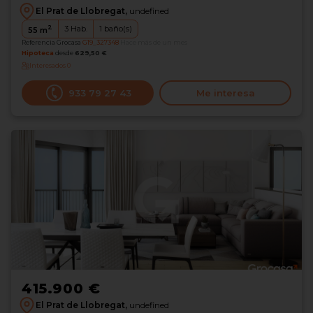
El Prat de Llobregat,
undefined
2
3
Hab.
1
baño(s)
55
m
Referencia Grocasa
G19_327348
Hace más de un mes
Hipoteca
desde
629,50 €
Interesados
0
933 79 27 43
Me interesa
415.900 €
El Prat de Llobregat,
undefined