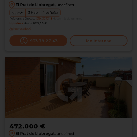
El Prat de Llobregat,
undefined
2
3
Hab.
1
baño(s)
55
m
Referencia Grocasa
G19_327348
Hace más de un mes
Hipoteca
desde
629,50 €
Interesados
0
933 79 27 43
Me interesa
472.000 €
El Prat de Llobregat,
undefined