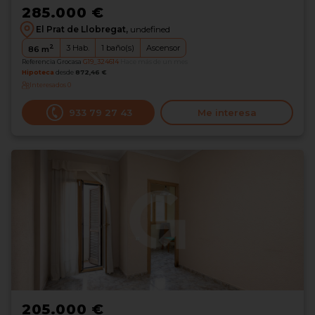
285.000 €
El Prat de Llobregat,
undefined
2
3
Hab.
1
baño(s)
Ascensor
86
m
Referencia Grocasa
G19_324614
Hace más de un mes
Hipoteca
desde
872,46 €
Interesados
0
933 79 27 43
Me interesa
205.000 €