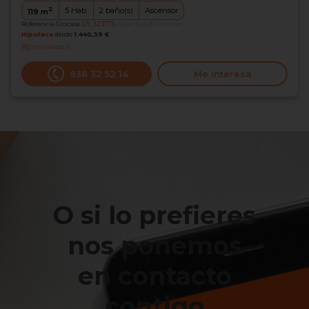
2
5
Hab.
2
baño(s)
Ascensor
119
m
Referencia Grocasa
G9_323773
Hace más de un mes
Hipoteca
desde
1.440,39 €
Interesados
0
938 32 52 14
Me interesa
O si lo prefieres
nos ponemos
en contacto
contigo