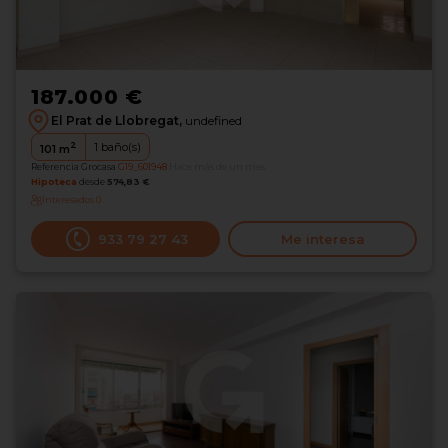
187.000 €
El Prat de Llobregat,
undefined
2
1
baño(s)
101
m
Referencia Grocasa
G19_601948
Hace más de un mes
Hipoteca
desde
574,83 €
Interesados
0
933 79 27 43
Me interesa