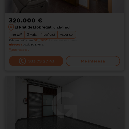
320.000 €
El Prat de Llobregat,
undefined
2
3
Hab.
1
baño(s)
Ascensor
80
m
Referencia Grocasa
G19_307039
Hace más de un mes
Hipoteca
desde
978,76 €
Interesados
0
933 79 27 43
Me interesa