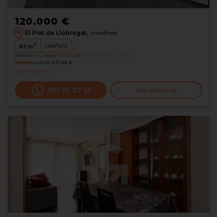
120.000 €
El Prat de Llobregat,
undefined
2
1
baño(s)
83
m
Referencia Grocasa
G19_602350
Hace más de un mes
Hipoteca
desde
371,35 €
Interesados
0
933 79 27 43
Me interesa