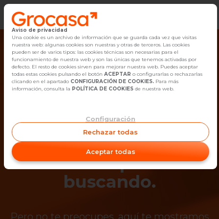
Aviso de privacidad
Vender
Una cookie es un archivo de información que se guarda cada vez que visitas
nuestra web: algunas cookies son nuestras y otras de terceros. Las cookies
pueden ser de varios tipos: las cookies técnicas son necesarias para el
Buscar Inmuebles
funcionamiento de nuestra web y son las únicas que tenemos activadas por
defecto. El resto de cookies sirven para mejorar nuestra web. Puedes aceptar
todas estas cookies pulsando el botón
ACEPTAR
o configurarlas o rechazarlas
Alquiler
clicando en el apartado
CONFIGURACIÓN DE COOKIES.
Para más
información, consulta la
POLÍTICA DE COOKIES
de nuestra web.
Blog
Configuración
¡Ups! Ya no está
Empleo
Rechazar todas
disponible el
Oficinas
Aceptar todas
inmueble que estás
Contacto
buscando.
Pero no te preocupes, aquí te mostramos