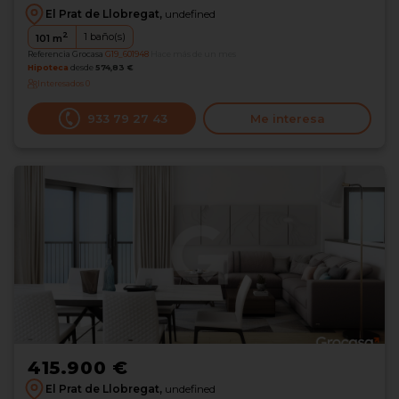
El Prat de Llobregat,
undefined
2
1
baño(s)
101
m
Referencia Grocasa
G19_601948
Hace más de un mes
Hipoteca
desde
574,83 €
Interesados
0
933 79 27 43
Me interesa
415.900 €
El Prat de Llobregat,
undefined