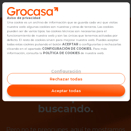
Aviso de privacidad
Vender
Una cookie es un archivo de información que se guarda cada vez que visitas
nuestra web: algunas cookies son nuestras y otras de terceros. Las cookies
pueden ser de varios tipos: las cookies técnicas son necesarias para el
Buscar Inmuebles
funcionamiento de nuestra web y son las únicas que tenemos activadas por
defecto. El resto de cookies sirven para mejorar nuestra web. Puedes aceptar
todas estas cookies pulsando el botón
ACEPTAR
o configurarlas o rechazarlas
Alquiler
clicando en el apartado
CONFIGURACIÓN DE COOKIES.
Para más
información, consulta la
POLÍTICA DE COOKIES
de nuestra web.
Blog
Configuración
¡Ups! Ya no está
Empleo
Rechazar todas
disponible el
Oficinas
Aceptar todas
inmueble que estás
Contacto
buscando.
Pero no te preocupes, aquí te mostramos