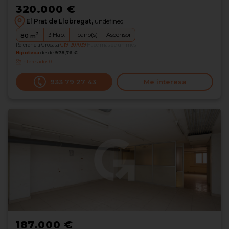
320.000 €
El Prat de Llobregat,
undefined
2
3
Hab.
1
baño(s)
Ascensor
80
m
Referencia Grocasa
G19_307039
Hace más de un mes
Hipoteca
desde
978,76 €
Interesados
0
933 79 27 43
Me interesa
187.000 €