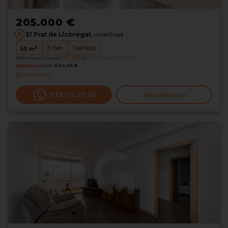
205.000 €
El Prat de Llobregat,
undefined
2
3
Hab.
1
baño(s)
55
m
Referencia Grocasa
G19_327348
Hace más de un mes
Hipoteca
desde
629,50 €
Interesados
0
933 79 27 43
Me interesa