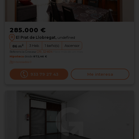
285.000 €
El Prat de Llobregat,
undefined
2
3
Hab.
1
baño(s)
Ascensor
86
m
Referencia Grocasa
G19_324614
Hace más de un mes
Hipoteca
desde
872,46 €
Interesados
0
933 79 27 43
Me interesa