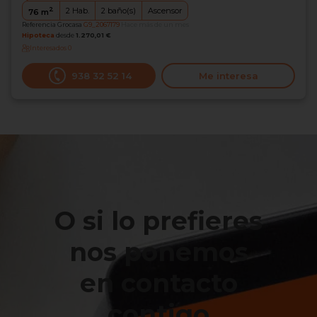
2
2
Hab.
2
baño(s)
Ascensor
76
m
Referencia Grocasa
G9_2067179
Hace más de un mes
Hipoteca
desde
1.270,01 €
Interesados
0
938 32 52 14
Me interesa
O si lo prefieres
nos ponemos
en contacto
contigo