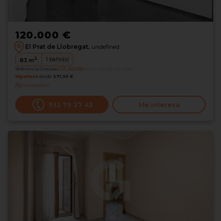
120.000 €
El Prat de Llobregat,
undefined
2
1
baño(s)
83
m
Referencia Grocasa
G19_602350
Hace más de un mes
Hipoteca
desde
371,35 €
Interesados
0
933 79 27 43
Me interesa