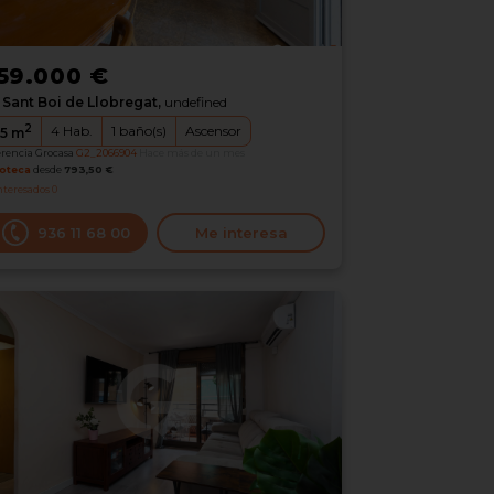
59.000 €
Sant Boi de Llobregat,
undefined
2
4
Hab.
1
baño(s)
Ascensor
5
m
erencia Grocasa
G2_2066904
Hace más de un mes
oteca
desde
793,50 €
nteresados
0
936 11 68 00
Me interesa