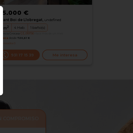
35.000 €
Sant Boi de Llobregat,
undefined
2
4
Hab.
1
baño(s)
8
m
erencia Grocasa
G3_019790
Hace más de un mes
oteca
desde
720,61 €
nteresados
0
931 17 15 39
Me interesa
IN COMPROMISO