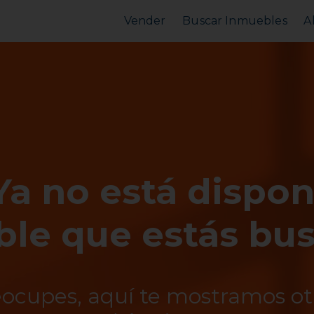
Vender
Buscar Inmuebles
A
Vender Piso
Comprar Piso
Valorar Inmueble
Alquilar Piso
MarketPlace
MarketPlace
Ya no está dispon
le que estás bu
eocupes, aquí te mostramos o