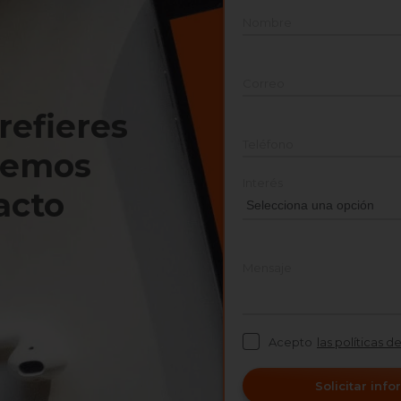
Nombre
Correo
prefieres
Teléfono
nemos
Interés
acto
Mensaje
Acepto
las políticas d
Solicitar inf