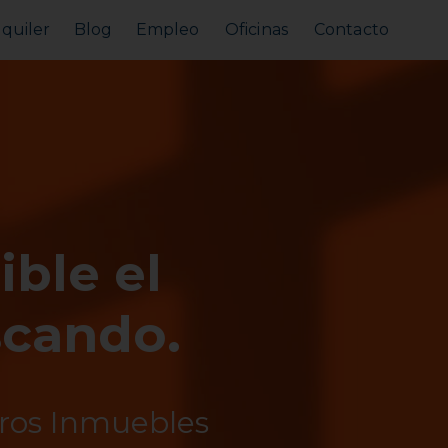
lquiler
Blog
Empleo
Oficinas
Contacto
Alquilar tu piso
Busco alquilar
ible el
scando.
tros Inmuebles