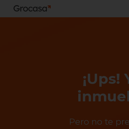
¡Ups! 
inmueb
Pero no te pr