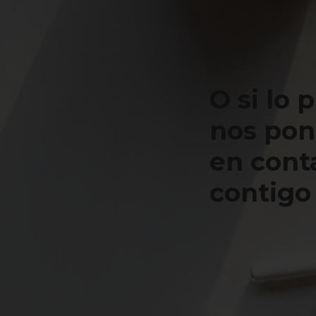
O si lo 
nos po
en cont
contigo