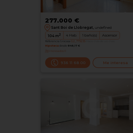
277.000 €
Sant Boi de Llobregat,
undefined
2
4
Hab.
1
baño(s)
Ascensor
104
m
Referencia Grocasa
G2_779235
Hace más de un mes
Hipoteca
desde
848,17 €
Interesados
0
936 11 68 00
Me interesa