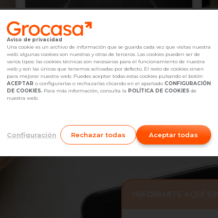
12.500 €
2
Sant Boi de Llobregat,
undefined
Aviso de privacidad
2
Ascensor
11
m
7
Una cookie es un archivo de información que se guarda cada vez que visitas nuestra
web: algunas cookies son nuestras y otras de terceros. Las cookies pueden ser de
Referencia Grocasa
G1_2068895
hace 2 semanas
Ref
varios tipos: las cookies técnicas son necesarias para el funcionamiento de nuestra
Hipoteca
desde
44,87 €
Hip
web y son las únicas que tenemos activadas por defecto. El resto de cookies sirven
Interesados
0
I
para mejorar nuestra web. Puedes aceptar todas estas cookies pulsando el botón
ACEPTAR
o configurarlas o rechazarlas clicando en el apartado
CONFIGURACIÓN
931 92 81 95
Me interesa
DE COOKIES.
Para más información, consulta la
POLÍTICA DE COOKIES
de
nuestra web.
Configuración
Rechazar todas
Aceptar todas
INFÓRMATE AQUÍ S