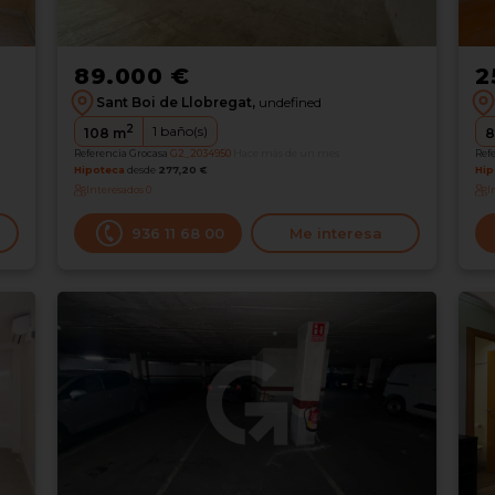
89.000 €
2
Sant Boi de Llobregat,
undefined
2
1
baño(s)
108
m
8
Referencia Grocasa
G2_2034950
Hace más de un mes
Ref
Hipoteca
desde
277,20 €
Hip
Interesados
0
I
936 11 68 00
Me interesa