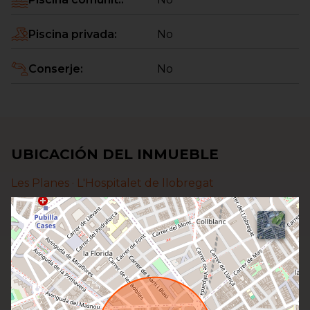
Piscina privada
:
No
Conserje
:
No
UBICACIÓN DEL INMUEBLE
Les Planes ·
L'Hospitalet de llobregat