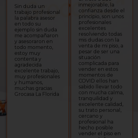
inmejorable, la
Ayer firmamos la
confianza desde el
compra de un piso
principio, son unos
y la atención
profesionales
recibida en todo
excelentes
momento por
resolviendo todas
todo el equipo de
mis dudas con la
Grocasa Hospitalet
venta de mi piso, a
ha sido exquisita,
pesar de ser una
muy cercanos y
situación
siempre velando
complicada para
por cada detalle.
vender en estos
Todo muy claro y
momentos de
ágil en todo
COVID ellos han
momento. Muy
sabido llevar todo
satisfechos con
con mucha calma,
ellos y darles mi
tranquilidad y
más sincera
excelente calidad,
enhorabuena por
su trato personal,
su labor.
cercano y
profesional ha
hecho posible
vender el piso en