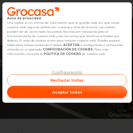
Aviso de privacidad
Vender
Una cookie es un archivo de información que se guarda cada vez que visitas
nuestra web: algunas cookies son nuestras y otras de terceros. Las cookies
pueden ser de varios tipos: las cookies técnicas son necesarias para el
Buscar Inmuebles
funcionamiento de nuestra web y son las únicas que tenemos activadas por
defecto. El resto de cookies sirven para mejorar nuestra web. Puedes aceptar
todas estas cookies pulsando el botón
ACEPTAR
o configurarlas o rechazarlas
Alquiler
clicando en el apartado
CONFIGURACIÓN DE COOKIES.
Para más
información, consulta la
POLÍTICA DE COOKIES
de nuestra web.
Blog
Configuración
Empleo
Rechazar todas
Oficinas
Aceptar todas
Contacto
1
/
10