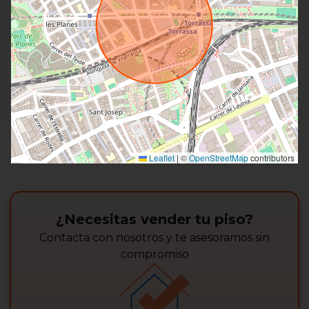
Leaflet
|
©
OpenStreetMap
contributors
¿Necesitas vender tu piso?
Contacta con nosotros y te asesoramos sin
compromiso