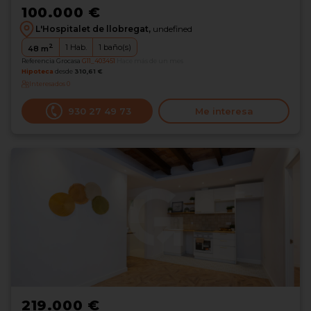
100.000 €
L'Hospitalet de llobregat,
undefined
2
1
Hab.
1
baño(s)
48
m
Referencia Grocasa
G11_403451
Hace más de un mes
Hipoteca
desde
310,61 €
Interesados
0
930 27 49 73
Me interesa
219.000 €