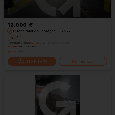
12.000 €
L'Hospitalet de llobregat,
undefined
2
17
m
Referencia Grocasa
G22_2017747
Hace más de un mes
Hipoteca
desde
43,35 €
Interesados
0
930 11 34 70
Me interesa