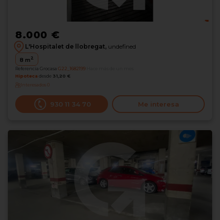
8.000 €
L'Hospitalet de llobregat,
undefined
2
8
m
Referencia Grocasa
G22_1682199
Hace más de un mes
Hipoteca
desde
31,20 €
Interesados
0
930 11 34 70
Me interesa