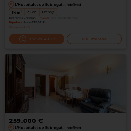
L'Hospitalet de llobregat,
undefined
2
2
Hab.
1
baño(s)
54
m
Referencia Grocasa
G11_403568
Hace más de un mes
Hipoteca
desde
672,02 €
Interesados
0
930 27 49 73
Me interesa
259.000 €
L'Hospitalet de llobregat,
undefined