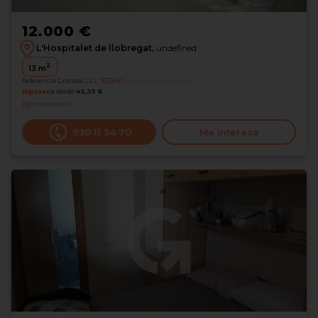
12.000 €
L'Hospitalet de llobregat,
undefined
2
13
m
Referencia Grocasa
G22_1613641
Hace más de un mes
Hipoteca
desde
43,35 €
Interesados
0
930 11 34 70
Me interesa