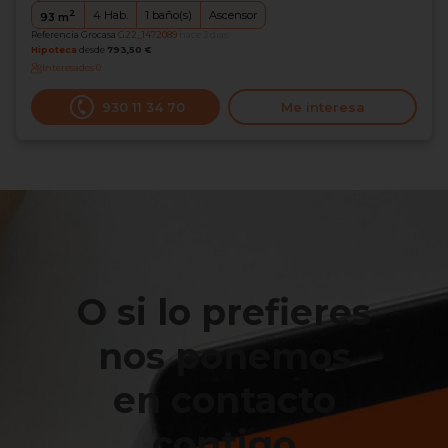
2
4
Hab.
1
baño(s)
Ascensor
93
m
Referencia Grocasa
G22_1472089
hace 3 días
Hipoteca
desde
793,50 €
Interesados
0
930 11 34 70
Me interesa
O si lo prefieres
nos ponemos
en contacto
contigo