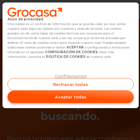
Aviso de privacidad
Vender
Una cookie es un archivo de información que se guarda cada vez que visitas
nuestra web: algunas cookies son nuestras y otras de terceros. Las cookies
pueden ser de varios tipos: las cookies técnicas son necesarias para el
Buscar Inmuebles
funcionamiento de nuestra web y son las únicas que tenemos activadas por
defecto. El resto de cookies sirven para mejorar nuestra web. Puedes aceptar
todas estas cookies pulsando el botón
ACEPTAR
o configurarlas o rechazarlas
Alquiler
clicando en el apartado
CONFIGURACIÓN DE COOKIES.
Para más
información, consulta la
POLÍTICA DE COOKIES
de nuestra web.
Blog
Configuración
¡Ups! Ya no está
Empleo
Rechazar todas
disponible el
Oficinas
Aceptar todas
inmueble que estás
Contacto
buscando.
Pero no te preocupes, aquí te mostramos