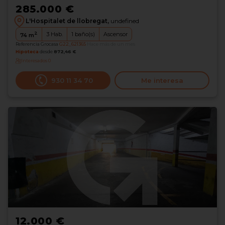
285.000 €
L'Hospitalet de llobregat,
undefined
2
3
Hab.
1
baño(s)
Ascensor
74
m
Referencia Grocasa
G22_621365
Hace más de un mes
Hipoteca
desde
872,46 €
Interesados
0
930 11 34 70
Me interesa
12.000 €