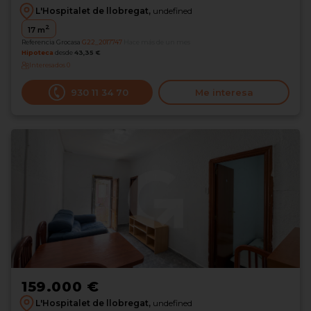
L'Hospitalet de llobregat,
undefined
2
17
m
Referencia Grocasa
G22_2017747
Hace más de un mes
Hipoteca
desde
43,35 €
Interesados
0
930 11 34 70
Me interesa
159.000 €
L'Hospitalet de llobregat,
undefined