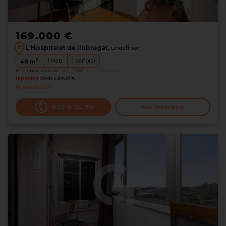
169.000 €
L'Hospitalet de llobregat,
undefined
2
1
Hab.
1
baño(s)
48
m
Referencia Grocasa
G22_799871
hace 1 semana
Hipoteca
desde
520,17 €
Interesados
0
930 11 34 70
Me interesa