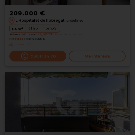
209.000 €
L'Hospitalet de llobregat,
undefined
2
3
Hab.
1
baño(s)
64
m
Referencia Grocasa
G22_1477386
Hace más de un mes
Hipoteca
desde
641,65 €
Interesados
0
930 11 34 70
Me interesa