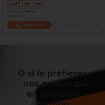
2
3
Hab.
1
baño(s)
53
m
Referencia Grocasa
G22_612559
hace 1 semana
Hipoteca
desde
489,79 €
Interesados
0
930 11 34 70
Me interesa
O si lo prefieres
nos ponemos
en contacto
contigo