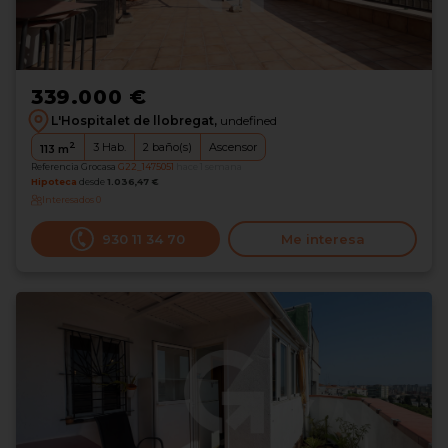
339.000 €
L'Hospitalet de llobregat,
undefined
2
3
Hab.
2
baño(s)
Ascensor
113
m
Referencia Grocasa
G22_1475051
hace 1 semana
Hipoteca
desde
1.036,47 €
Interesados
0
930 11 34 70
Me interesa