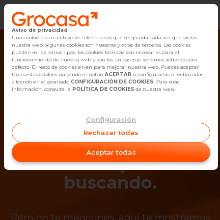
Aviso de privacidad
Vender
Una cookie es un archivo de información que se guarda cada vez que visitas
nuestra web: algunas cookies son nuestras y otras de terceros. Las cookies
pueden ser de varios tipos: las cookies técnicas son necesarias para el
Buscar Inmuebles
funcionamiento de nuestra web y son las únicas que tenemos activadas por
defecto. El resto de cookies sirven para mejorar nuestra web. Puedes aceptar
todas estas cookies pulsando el botón
ACEPTAR
o configurarlas o rechazarlas
Alquiler
clicando en el apartado
CONFIGURACIÓN DE COOKIES.
Para más
información, consulta la
POLÍTICA DE COOKIES
de nuestra web.
Blog
Configuración
¡Ups! Ya no está
Empleo
Rechazar todas
disponible el
Oficinas
Aceptar todas
inmueble que estás
Contacto
buscando.
Pero no te preocupes, aquí te mostramos