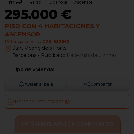
2
4
Hab.
2
baño(s)
Ascensor
112
m
295.000 €
PISO CON 4 HABITACIONES Y
ASCENSOR
Refencia Grocasa
G23_632662
Sant Vicenç dels Horts
Barcelona
- Publicado
Hace más de un mes
Tipo de vivienda:
Avisar si baja
Compartir
10
Persona Interesadas
INFÓRMATE AQUÍ SIN COMPROMISO