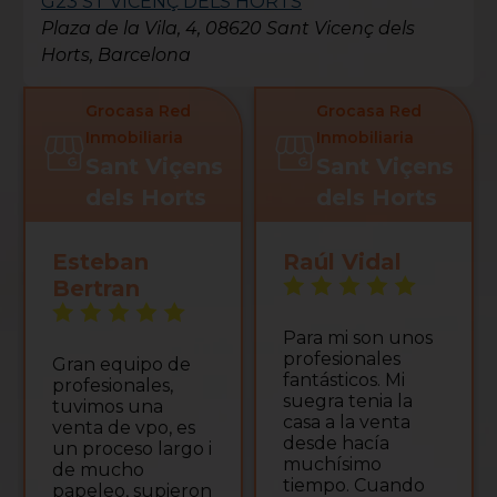
G23 ST VICENÇ DELS HORTS
Plaza de la Vila, 4, 08620 Sant Vicenç dels
Horts, Barcelona
Grocasa Red
Grocasa Red
Inmobiliaria
Inmobiliaria
Sant Viçens
Sant Viçens
dels Horts
dels Horts
Esteban
Raúl Vidal
Bertran
Para mi son unos
profesionales
Gran equipo de
fantásticos. Mi
profesionales,
suegra tenia la
tuvimos una
casa a la venta
venta de vpo, es
desde hacía
un proceso largo i
muchísimo
de mucho
tiempo. Cuando
papeleo, supieron