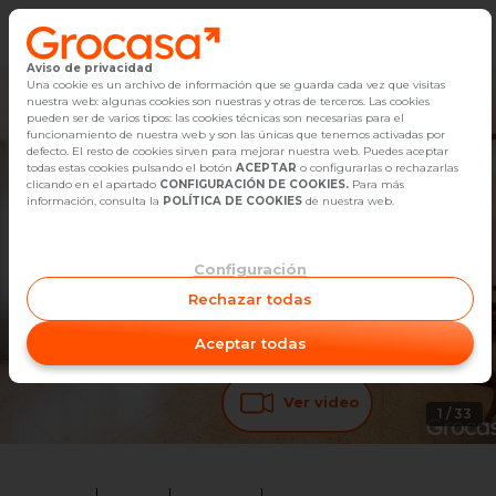
Aviso de privacidad
Vender
Una cookie es un archivo de información que se guarda cada vez que visitas
nuestra web: algunas cookies son nuestras y otras de terceros. Las cookies
pueden ser de varios tipos: las cookies técnicas son necesarias para el
Buscar Inmuebles
funcionamiento de nuestra web y son las únicas que tenemos activadas por
defecto. El resto de cookies sirven para mejorar nuestra web. Puedes aceptar
todas estas cookies pulsando el botón
ACEPTAR
o configurarlas o rechazarlas
Alquiler
clicando en el apartado
CONFIGURACIÓN DE COOKIES.
Para más
información, consulta la
POLÍTICA DE COOKIES
de nuestra web.
Blog
Configuración
Empleo
Rechazar todas
Oficinas
Aceptar todas
Contacto
Ver video
1
/
33