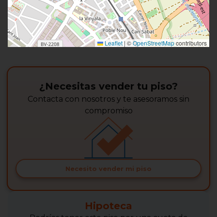
Leaflet
|
©
OpenStreetMap
contributors
¿Necesitas vender tu piso?
Contacta con nosotros y te asesoramos sin
compromiso
Necesito vender mi piso
Hipoteca