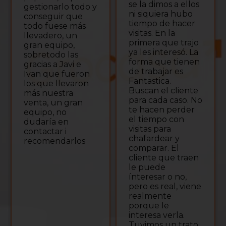
se la dimos a ellos
gestionarlo todo y
ni siquiera hubo
conseguir que
tiempo de hacer
todo fuese más
visitas. En la
llevadero, un
primera que trajo
gran equipo,
ya les interesó. La
sobretodo las
forma que tienen
gracias a Javi e
de trabajar es
Ivan que fueron
Fantastica.
los que llevaron
Buscan el cliente
más nuestra
para cada caso. No
venta, un gran
te hacen perder
equipo, no
el tiempo con
dudaría en
visitas para
contactar i
chafardear y
recomendarlos
comparar. El
cliente que traen
le puede
ínteresar o no,
pero es real, viene
realmente
porque le
interesa verla.
Tuvimos un trato