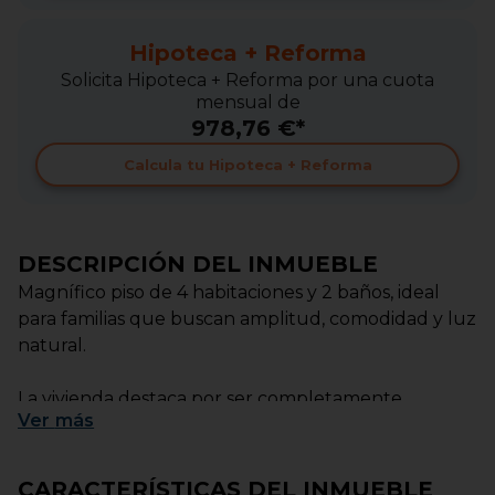
Hipoteca + Reforma
Solicita Hipoteca + Reforma por una cuota
mensual de
978,76 €*
Calcula tu Hipoteca + Reforma
DESCRIPCIÓN DEL INMUEBLE
Magnífico piso de 4 habitaciones y 2 baños, ideal
para familias que buscan amplitud, comodidad y luz
natural.
La vivienda destaca por ser completamente
Ver
más
exterior, lo que garantiza luminosidad durante todo
el día en todas sus estancias.
CARACTERÍSTICAS DEL INMUEBLE