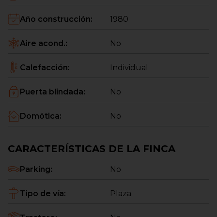
Gastos y honorarios de compraventa no incluidos en
Año construcción
:
1980
el precio
Aire acond.
:
No
Calefacción
:
Individual
Puerta blindada
:
No
Domótica
:
No
CARACTERÍSTICAS DE LA FINCA
Parking
:
No
Tipo de vía
:
Plaza