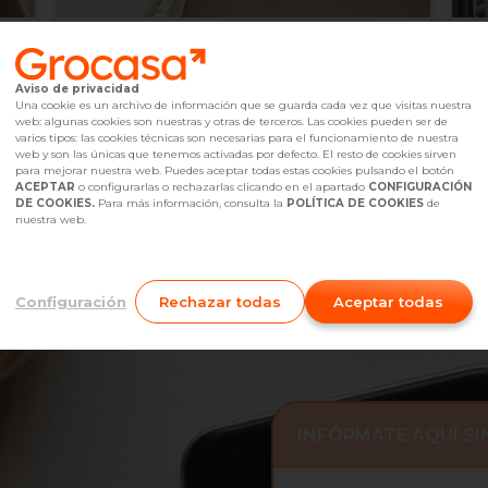
315.000 €
3
Sant Vicenç dels Horts,
undefined
Aviso de privacidad
2
3
Hab.
2
baño(s)
Ascensor
104
m
1
Una cookie es un archivo de información que se guarda cada vez que visitas nuestra
web: algunas cookies son nuestras y otras de terceros. Las cookies pueden ser de
Referencia Grocasa
G23_627579
Hace más de un mes
Ref
varios tipos: las cookies técnicas son necesarias para el funcionamiento de nuestra
Hipoteca
desde
963,58 €
Hip
web y son las únicas que tenemos activadas por defecto. El resto de cookies sirven
Interesados
0
I
para mejorar nuestra web. Puedes aceptar todas estas cookies pulsando el botón
ACEPTAR
o configurarlas o rechazarlas clicando en el apartado
CONFIGURACIÓN
931 97 19 39
Me interesa
DE COOKIES.
Para más información, consulta la
POLÍTICA DE COOKIES
de
nuestra web.
Configuración
Rechazar todas
Aceptar todas
INFÓRMATE AQUÍ S