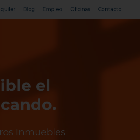
lquiler
Blog
Empleo
Oficinas
Contacto
Alquilar tu piso
Busco alquilar
ible el
scando.
tros Inmuebles