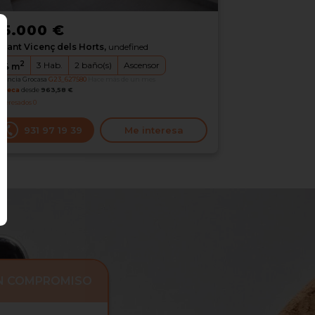
15.000 €
Sant Vicenç dels Horts,
undefined
2
3
Hab.
2
baño(s)
Ascensor
04
m
erencia Grocasa
G23_627580
Hace más de un mes
oteca
desde
963,58 €
nteresados
0
931 97 19 39
Me interesa
IN COMPROMISO