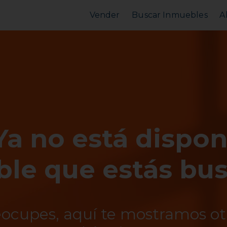
Vender
Buscar Inmuebles
A
Vender Piso
Comprar Piso
Valorar Inmueble
Alquilar Piso
MarketPlace
MarketPlace
Ya no está dispon
le que estás bu
eocupes, aquí te mostramos o