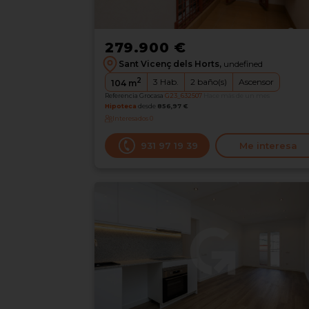
279.900 €
Sant Vicenç dels Horts,
undefined
2
3
Hab.
2
baño(s)
Ascensor
104
m
Referencia Grocasa
G23_632507
Hace más de un mes
Hipoteca
desde
856,97 €
Interesados
0
931 97 19 39
Me interesa