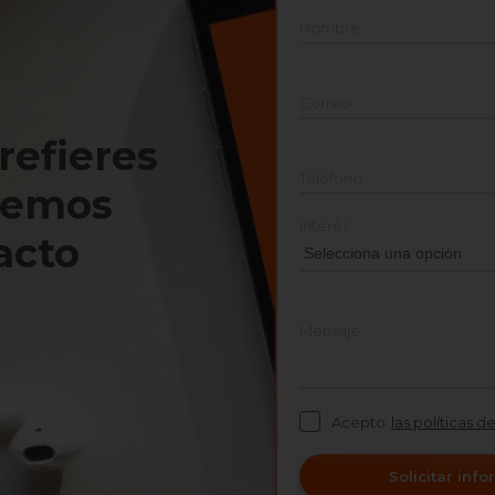
Nombre
Correo
prefieres
Teléfono
nemos
Interés
acto
Mensaje
Acepto
las políticas d
Solicitar inf