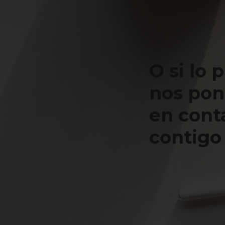
O si lo 
nos po
en cont
contigo