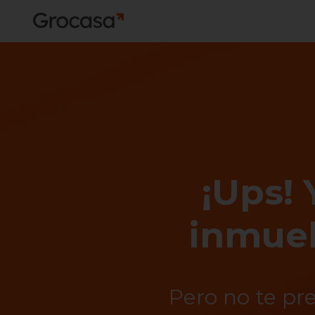
¡Ups! 
inmueb
Pero no te pr