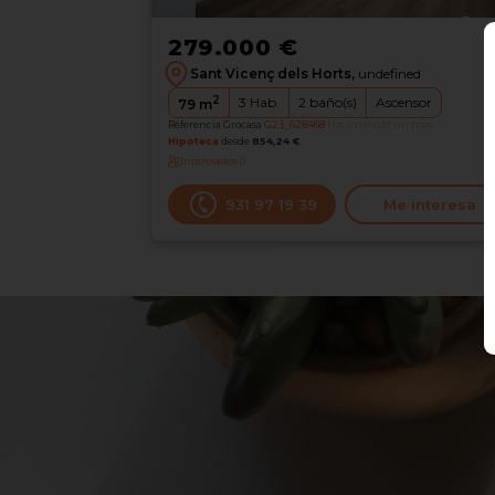
279.000 €
Sant Vicenç dels Horts,
undefined
2
3
Hab.
2
baño(s)
Ascensor
79
m
Referencia Grocasa
G23_628468
Hace más de un mes
Hipoteca
desde
854,24 €
Interesados
0
931 97 19 39
Me interesa