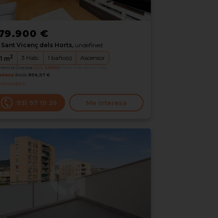
79.900 €
Sant Vicenç dels Horts,
undefined
2
3
Hab.
1
baño(s)
Ascensor
1
m
erencia Grocasa
G23_628560
Hace más de un mes
oteca
desde
856,97 €
nteresados
0
931 97 19 39
Me interesa