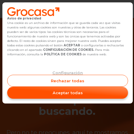
Aviso de privacidad
Vender
Una cookie es un archivo de información que se guarda cada vez que visitas
nuestra web: algunas cookies son nuestras y otras de terceros. Las cookies
pueden ser de varios tipos: las cookies técnicas son necesarias para el
Buscar Inmuebles
funcionamiento de nuestra web y son las únicas que tenemos activadas por
defecto. El resto de cookies sirven para mejorar nuestra web. Puedes aceptar
todas estas cookies pulsando el botón
ACEPTAR
o configurarlas o rechazarlas
Alquiler
clicando en el apartado
CONFIGURACIÓN DE COOKIES.
Para más
información, consulta la
POLÍTICA DE COOKIES
de nuestra web.
Blog
Configuración
¡Ups! Ya no está
Empleo
Rechazar todas
disponible el
Oficinas
Aceptar todas
inmueble que estás
Contacto
buscando.
Pero no te preocupes, aquí te mostramos