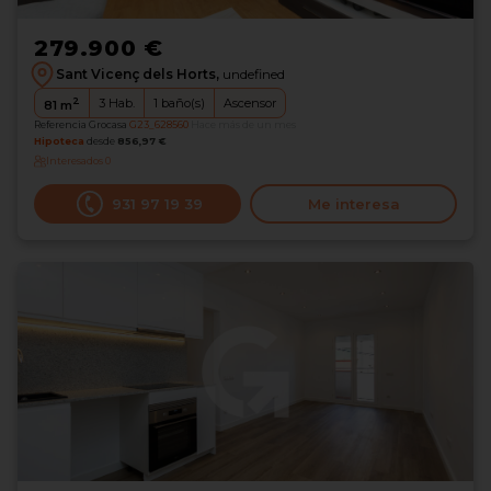
279.900 €
Sant Vicenç dels Horts,
undefined
2
3
Hab.
1
baño(s)
Ascensor
81
m
Referencia Grocasa
G23_628560
Hace más de un mes
Hipoteca
desde
856,97 €
Interesados
0
931 97 19 39
Me interesa