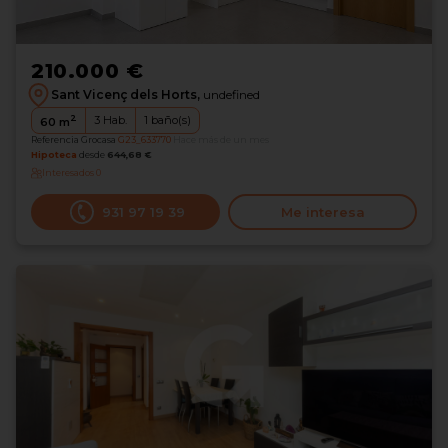
210.000 €
Sant Vicenç dels Horts,
undefined
2
3
Hab.
1
baño(s)
60
m
Referencia Grocasa
G23_633770
Hace más de un mes
Hipoteca
desde
644,68 €
Interesados
0
931 97 19 39
Me interesa