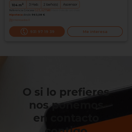
2
3
Hab.
2
baño(s)
Ascensor
104
m
Referencia Grocasa
G23_627580
Hace más de un mes
Hipoteca
desde
963,58 €
Interesados
0
931 97 19 39
Me interesa
O si lo prefieres
nos ponemos
en contacto
contigo