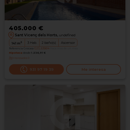
405.000 €
Sant Vicenç dels Horts,
undefined
2
3
Hab.
2
baño(s)
Ascensor
141
m
Referencia Grocasa
G23_635614
Hace más de un mes
Hipoteca
desde
1.236,91 €
Interesados
0
931 97 19 39
Me interesa