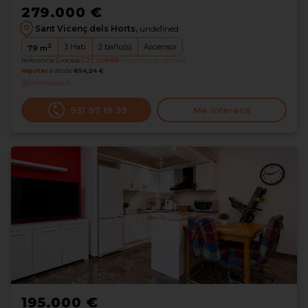
279.000 €
Sant Vicenç dels Horts,
undefined
2
3
Hab.
2
baño(s)
Ascensor
79
m
Referencia Grocasa
G23_628468
Hace más de un mes
Hipoteca
desde
854,24 €
Interesados
0
931 97 19 39
Me interesa
195.000 €