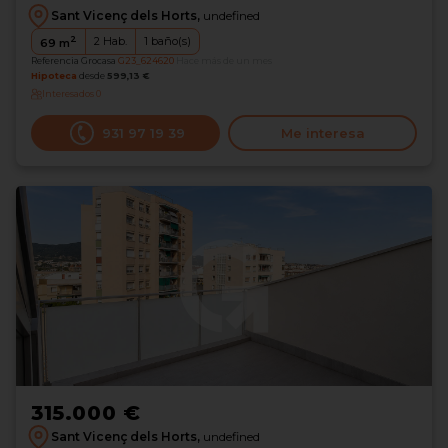
Sant Vicenç dels Horts,
undefined
2
2
Hab.
1
baño(s)
69
m
Referencia Grocasa
G23_624620
Hace más de un mes
Hipoteca
desde
599,13 €
Interesados
0
931 97 19 39
Me interesa
315.000 €
Sant Vicenç dels Horts,
undefined