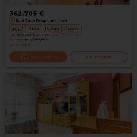
362.705 €
Sant Joan Despí,
undefined
2
4
Hab.
1
baño(s)
Ascensor
92
m
Referencia Grocasa
G5_275926
Hace más de un mes
Hipoteca
desde
1.108,46 €
Interesados
0
930 32 85 55
Me interesa