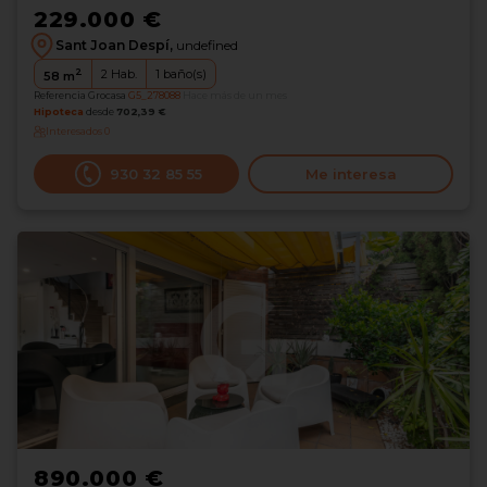
229.000 €
Sant Joan Despí,
undefined
2
2
Hab.
1
baño(s)
58
m
Referencia Grocasa
G5_278088
Hace más de un mes
Hipoteca
desde
702,39 €
Interesados
0
930 32 85 55
Me interesa
890.000 €