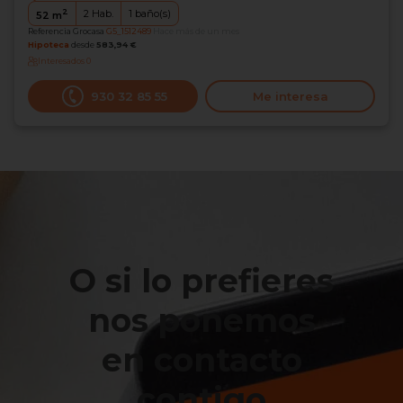
2
2
Hab.
1
baño(s)
52
m
Referencia Grocasa
G5_1512489
Hace más de un mes
Hipoteca
desde
583,94 €
Interesados
0
930 32 85 55
Me interesa
O si lo prefieres
nos ponemos
en contacto
contigo