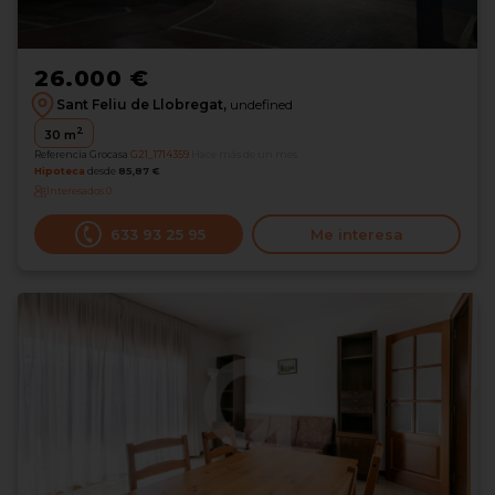
26.000 €
Sant Feliu de Llobregat,
undefined
2
30
m
Referencia Grocasa
G21_1714359
Hace más de un mes
Hipoteca
desde
85,87 €
Interesados
0
633 93 25 95
Me interesa