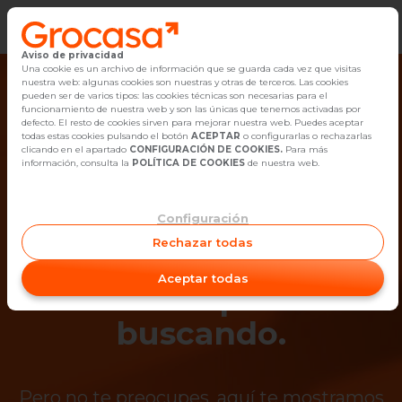
Aviso de privacidad
Vender
Una cookie es un archivo de información que se guarda cada vez que visitas
nuestra web: algunas cookies son nuestras y otras de terceros. Las cookies
pueden ser de varios tipos: las cookies técnicas son necesarias para el
Buscar Inmuebles
funcionamiento de nuestra web y son las únicas que tenemos activadas por
defecto. El resto de cookies sirven para mejorar nuestra web. Puedes aceptar
todas estas cookies pulsando el botón
ACEPTAR
o configurarlas o rechazarlas
Alquiler
clicando en el apartado
CONFIGURACIÓN DE COOKIES.
Para más
información, consulta la
POLÍTICA DE COOKIES
de nuestra web.
Blog
Configuración
¡Ups! Ya no está
Empleo
Rechazar todas
disponible el
Oficinas
Aceptar todas
inmueble que estás
Contacto
buscando.
Pero no te preocupes, aquí te mostramos