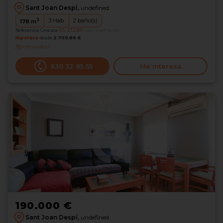
Sant Joan Despí,
undefined
2
3
Hab.
2
baño(s)
178
m
Referencia Grocasa
G5_272519
hace 2 semanas
Hipoteca
desde
2.709,88 €
Interesados
0
930 32 85 55
Me interesa
190.000 €
Sant Joan Despí,
undefined