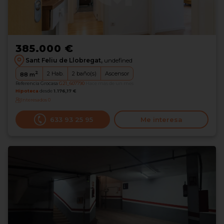
385.000 €
Sant Feliu de Llobregat,
undefined
2
2
Hab.
2
baño(s)
Ascensor
88
m
Referencia Grocasa
G21_607790
Hace más de un mes
Hipoteca
desde
1.176,17 €
Interesados
0
633 93 25 95
Me interesa