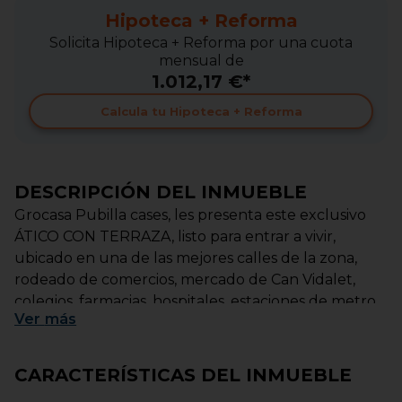
Hipoteca + Reforma
Solicita Hipoteca + Reforma por una cuota
mensual de
1.012,17 €*
Calcula tu Hipoteca + Reforma
DESCRIPCIÓN DEL INMUEBLE
Grocasa Pubilla cases, les presenta este exclusivo
ÁTICO CON TERRAZA, listo para entrar a vivir,
ubicado en una de las mejores calles de la zona,
rodeado de comercios, mercado de Can Vidalet,
colegios, farmacias, hospitales, estaciones de metro
Ver
más
L5 , L1 y TRAN, el C.C FINESTRELLES.
Hablamos de un vivienda de 3 habitaciones con luz
CARACTERÍSTICAS DEL INMUEBLE
natural, el Salón comedor nos da acceso a su