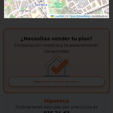
Leaflet
|
©
OpenStreetMap
contributors
¿Necesitas vender tu piso?
Contacta con nosotros y te asesoramos sin
compromiso
Necesito vender mi piso
Hipoteca
Podrías tener este piso por una cuota de