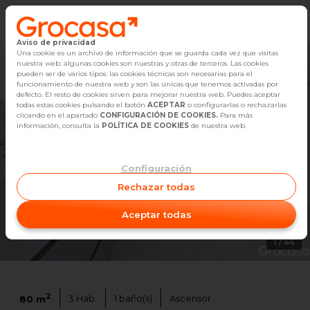
Aviso de privacidad
Vender
Una cookie es un archivo de información que se guarda cada vez que visitas
nuestra web: algunas cookies son nuestras y otras de terceros. Las cookies
pueden ser de varios tipos: las cookies técnicas son necesarias para el
Buscar Inmuebles
funcionamiento de nuestra web y son las únicas que tenemos activadas por
defecto. El resto de cookies sirven para mejorar nuestra web. Puedes aceptar
todas estas cookies pulsando el botón
ACEPTAR
o configurarlas o rechazarlas
Alquiler
clicando en el apartado
CONFIGURACIÓN DE COOKIES.
Para más
información, consulta la
POLÍTICA DE COOKIES
de nuestra web.
Blog
Configuración
Empleo
Rechazar todas
Oficinas
Aceptar todas
Contacto
1
/
44
2
3
Hab.
1
baño(s)
Ascensor
80
m