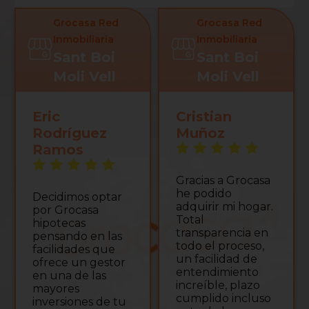
Grocasa Red
Grocasa Red
Inmobiliaria
Inmobiliaria
Sant Boi
Sant Boi
Moli Vell
Moli Vell
Cristian
Marta García
L
Muñoz
Ferri
U
m
Gracias a Grocasa
He firmado mi
pr
he podido
piso gracias a la
l
adquirir mi hogar.
ayuda de Rocío y
en
Total
Paula y nunca
v
transparencia en
pensé que la
vi
todo el proceso,
atención sería tan
d
un facilidad de
buena. Siempre
p
entendimiento
piensas que
in
increíble, plazo
cuando te ven
in
cumplido incluso
joven te van a
el