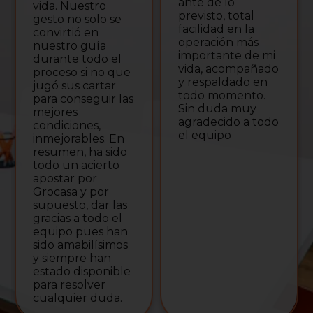
ante de lo
intentar meter
rá
previsto, total
gato por liebre y
d
facilidad en la
todo lo contrario,
u
operación más
han sido súper
h
importante de mi
transparentes y
de
vida, acompañado
me lo han
no
y respaldado en
explicado todo
s
todo momento.
100 veces para
a
Sin duda muy
que me quedara
cu
agradecido a todo
todo bien claro y
fi
el equipo
yo entenderlo
r
bien. Agradecida
es poco. Y son un
amor, súper
buena gente y
súper simpáticas.
Sin duda,
recomiendo esta
agencia al 100%.