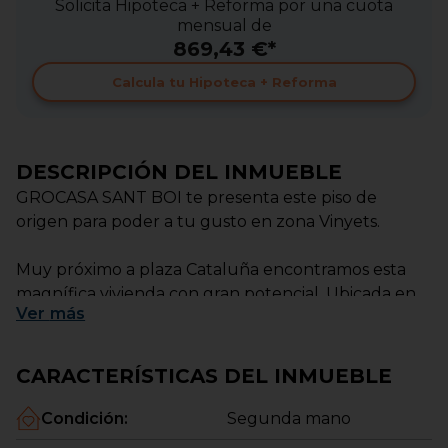
Solicita Hipoteca + Reforma por una cuota
mensual de
869,43 €*
Calcula tu Hipoteca + Reforma
DESCRIPCIÓN DEL INMUEBLE
GROCASA SANT BOI te presenta este piso de
origen para poder a tu gusto en zona Vinyets.
Muy próximo a plaza Cataluña encontramos esta
magnífica vivienda con gran potencial. Ubicada en
Ver
más
una segunda planta en una finca sin ascensor,
encontramos este piso con enorme potencial para
dejar a tu gusto. Dispone de 4 habitaciones, salón
CARACTERÍSTICAS DEL INMUEBLE
comedor con salida a balcón actualmente con
cerramiento, pero se puede retirar y dejarlo abierto
Condición
:
Segunda mano
sin ningún tipo de problema. Un baño completo