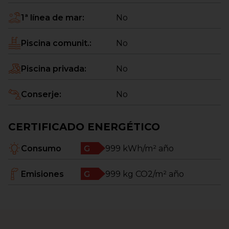
1ª línea de mar
:
No
Piscina comunit.
:
No
Piscina privada
:
No
Conserje
:
No
CERTIFICADO ENERGÉTICO
Consumo
999
kWh/m² año
Emisiones
999
kg CO2/m² año