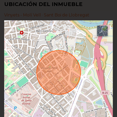
UBICACIÓN DEL INMUEBLE
Vinyets - Molí Vell ·
Sant Boi de Llobregat