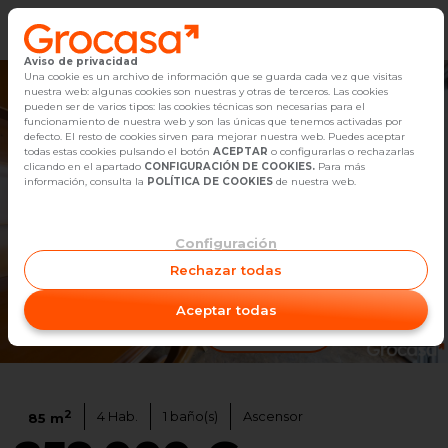
Aviso de privacidad
Vender
Una cookie es un archivo de información que se guarda cada vez que visitas
nuestra web: algunas cookies son nuestras y otras de terceros. Las cookies
pueden ser de varios tipos: las cookies técnicas son necesarias para el
Buscar Inmuebles
funcionamiento de nuestra web y son las únicas que tenemos activadas por
defecto. El resto de cookies sirven para mejorar nuestra web. Puedes aceptar
todas estas cookies pulsando el botón
ACEPTAR
o configurarlas o rechazarlas
Alquiler
clicando en el apartado
CONFIGURACIÓN DE COOKIES.
Para más
información, consulta la
POLÍTICA DE COOKIES
de nuestra web.
Blog
Configuración
Empleo
Rechazar todas
Oficinas
Aceptar todas
Ver video
1
/
25
Contacto
2
4
Hab.
1
baño(s)
Ascensor
85
m