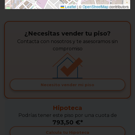
Leaflet
|
©
OpenStreetMap
contributors
¿Necesitas vender tu piso?
Contacta con nosotros y te asesoramos sin
compromiso
Necesito vender mi piso
Hipoteca
Podrías tener este piso por una cuota de
793,50 €*
Calcula tu Hipoteca