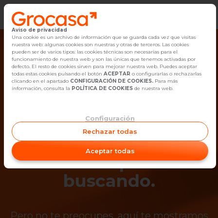
Aviso de privacidad
Vender
Una cookie es un archivo de información que se guarda cada vez que visitas
nuestra web: algunas cookies son nuestras y otras de terceros. Las cookies
pueden ser de varios tipos: las cookies técnicas son necesarias para el
Buscar Inmuebles
funcionamiento de nuestra web y son las únicas que tenemos activadas por
defecto. El resto de cookies sirven para mejorar nuestra web. Puedes aceptar
todas estas cookies pulsando el botón
ACEPTAR
o configurarlas o rechazarlas
Alquiler
clicando en el apartado
CONFIGURACIÓN DE COOKIES.
Para más
información, consulta la
POLÍTICA DE COOKIES
de nuestra web.
Blog
Configuración
¡Ups! Ya no está
Empleo
Rechazar todas
disponible el
Oficinas
Aceptar todas
inmueble que estás
Contacto
buscando.
Pero no te preocupes, aquí te mostramos