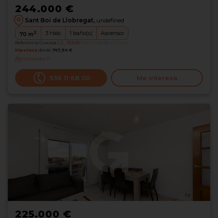
244.000 €
Sant Boi de Llobregat,
undefined
2
3
Hab.
1
baño(s)
Ascensor
70
m
Referencia Grocasa
G2_783416
Hace más de un mes
Hipoteca
desde
747,94 €
Interesados
0
936 11 68 00
Me interesa
225.000 €