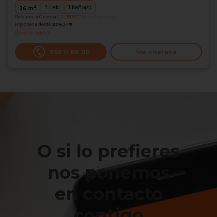
2
1
Hab.
1
baño(s)
36
m
Referencia Grocasa
G2_787827
hace 3 semanas
Hipoteca
desde
204,31 €
Interesados
0
936 11 68 00
Me interesa
O si lo prefieres
nos ponemos
en contacto
contigo