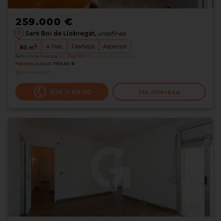
259.000 €
Sant Boi de Llobregat,
undefined
2
4
Hab.
1
baño(s)
Ascensor
85
m
Referencia Grocasa
G2_2066904
Hace más de un mes
Hipoteca
desde
793,50 €
Interesados
0
936 11 68 00
Me interesa