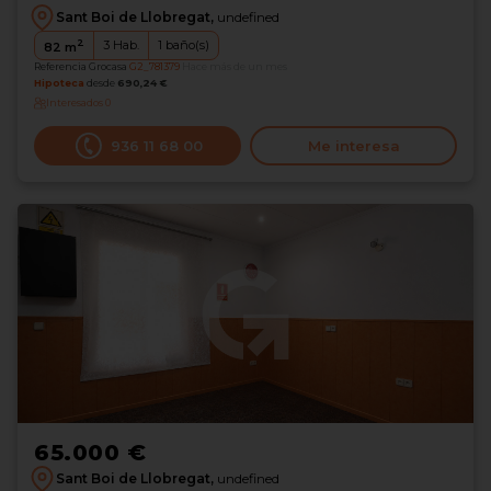
Sant Boi de Llobregat,
undefined
2
3
Hab.
1
baño(s)
82
m
Referencia Grocasa
G2_781379
Hace más de un mes
Hipoteca
desde
690,24 €
Interesados
0
936 11 68 00
Me interesa
65.000 €
Sant Boi de Llobregat,
undefined