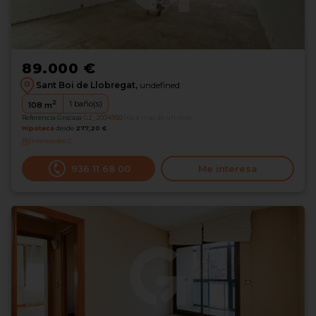
89.000 €
Sant Boi de Llobregat,
undefined
2
1
baño(s)
108
m
Referencia Grocasa
G2_2034950
Hace más de un mes
Hipoteca
desde
277,20 €
Interesados
0
936 11 68 00
Me interesa