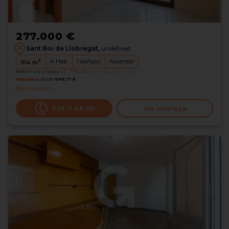
277.000 €
Sant Boi de Llobregat,
undefined
2
4
Hab.
1
baño(s)
Ascensor
104
m
Referencia Grocasa
G2_779235
Hace más de un mes
Hipoteca
desde
848,17 €
Interesados
0
936 11 68 00
Me interesa