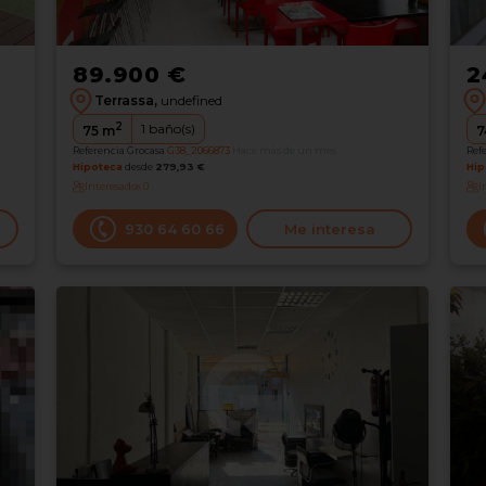
89.900 €
2
Terrassa,
undefined
2
1
baño(s)
75
m
7
Referencia Grocasa
G38_2066873
Hace más de un mes
Ref
Hipoteca
desde
279,93 €
Hip
Interesados
0
I
930 64 60 66
Me interesa