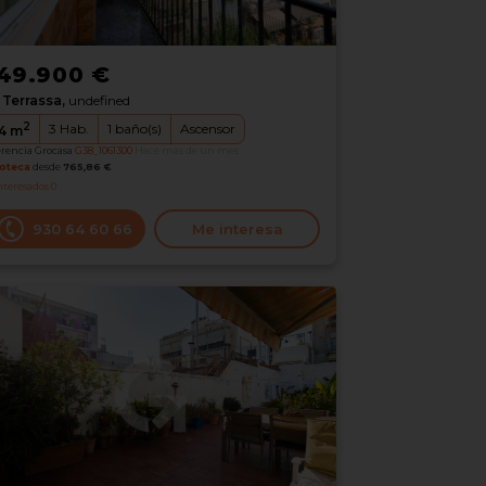
49.900 €
Terrassa,
undefined
2
3
Hab.
1
baño(s)
Ascensor
4
m
erencia Grocasa
G38_1061300
Hace más de un mes
oteca
desde
765,86 €
nteresados
0
930 64 60 66
Me interesa