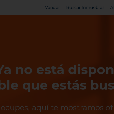
Vender
Buscar Inmuebles
A
Vender Piso
Comprar Piso
Valorar Inmueble
Alquilar Piso
MarketPlace
MarketPlace
Ya no está dispon
le que estás bu
eocupes, aquí te mostramos o