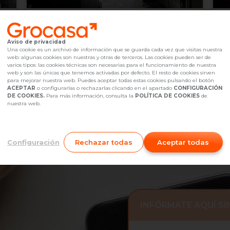
69.000 €
4
Terrassa,
undefined
Aviso de privacidad
2
1
baño(s)
45
m
2
Una cookie es un archivo de información que se guarda cada vez que visitas nuestra
web: algunas cookies son nuestras y otras de terceros. Las cookies pueden ser de
Referencia Grocasa
G31_2052060
Hace más de un mes
Ref
varios tipos: las cookies técnicas son necesarias para el funcionamiento de nuestra
Hipoteca
desde
216,46 €
Hip
web y son las únicas que tenemos activadas por defecto. El resto de cookies sirven
Interesados
0
I
para mejorar nuestra web. Puedes aceptar todas estas cookies pulsando el botón
ACEPTAR
o configurarlas o rechazarlas clicando en el apartado
CONFIGURACIÓN
931 16 69 35
Me interesa
DE COOKIES.
Para más información, consulta la
POLÍTICA DE COOKIES
de
nuestra web.
Configuración
Rechazar todas
Aceptar todas
INFÓRMATE AQUÍ S