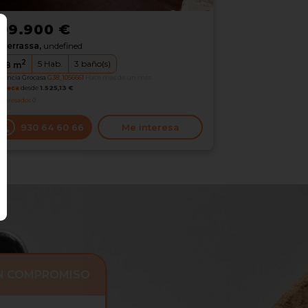
99.900 €
Terrassa,
undefined
2
5
Hab.
3
baño(s)
98
m
erencia Grocasa
G38_1056661
Hace más de un mes
oteca
desde
1.525,13 €
nteresados
0
930 64 60 66
Me interesa
IN COMPROMISO