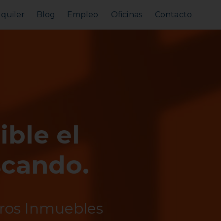
lquiler
Blog
Empleo
Oficinas
Contacto
Alquilar tu piso
Busco alquilar
ible el
scando.
tros Inmuebles