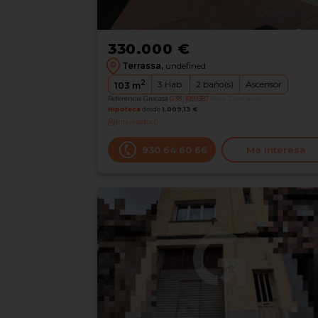
330.000 €
Terrassa,
undefined
2
3
Hab.
2
baño(s)
Ascensor
103
m
Referencia Grocasa
G38_1059387
hace 2 semanas
Hipoteca
desde
1.009,13 €
Interesados
0
930 64 60 66
Me interesa