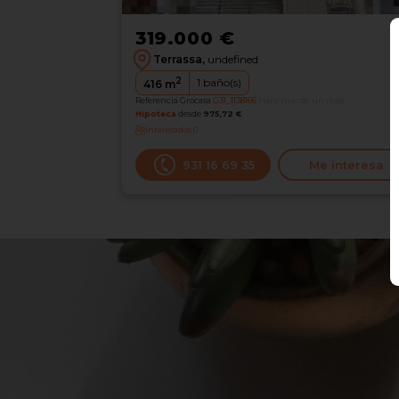
319.000 €
Terrassa,
undefined
2
1
baño(s)
416
m
Referencia Grocasa
G31_1138166
Hace más de un mes
Hipoteca
desde
975,72 €
Interesados
0
931 16 69 35
Me interesa