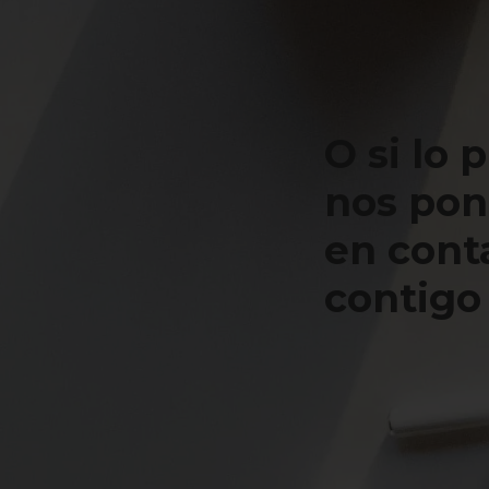
O si lo 
nos po
en cont
contigo