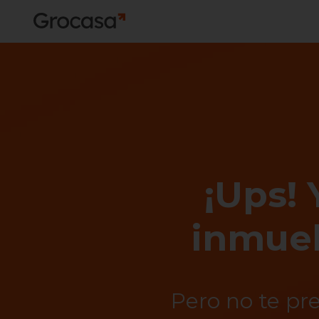
¡Ups! 
inmueb
Pero no te pr