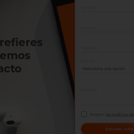
Nombre
Correo
prefieres
Teléfono
nemos
Interés
acto
Mensaje
Acepto
las políticas d
Solicitar inf