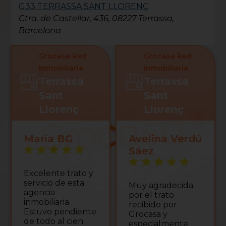
G33 TERRASSA SANT LLORENÇ
Ctra. de Castellar, 436, 08227 Terrassa,
Barcelona
Grocasa Red
Grocasa Red
Inmobiliaria
Inmobiliaria
Terrassa
Terrassa
Sant
Sant
Llorenç
Llorenç
María BG
Avelina Verdú
Sáez
Excelente trato y
servicio de esta
Muy agradecida
agencia
por el trato
inmobiliaria.
recibido por
Estuvo pendiente
Grocasa y
de todo al cien
especialmente