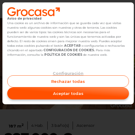
Aviso de privacidad
Vender
Una cookie es un archivo de información que se guarda cada vez que visitas
nuestra web: algunas cookies son nuestras y otras de terceros. Las cookies
pueden ser de varios tipos: las cookies técnicas son necesarias para el
Buscar Inmuebles
funcionamiento de nuestra web y son las únicas que tenemos activadas por
defecto. El resto de cookies sirven para mejorar nuestra web. Puedes aceptar
todas estas cookies pulsando el botón
ACEPTAR
o configurarlas o rechazarlas
Alquiler
clicando en el apartado
CONFIGURACIÓN DE COOKIES.
Para más
información, consulta la
POLÍTICA DE COOKIES
de nuestra web.
Blog
Configuración
Empleo
Rechazar todas
Oficinas
Aceptar todas
1
/
54
Contacto
2
4
Hab.
3
baño(s)
Ascensor
187
m