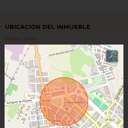
UBICACIÓN DEL INMUEBLE
Balàfia ·
Lleida