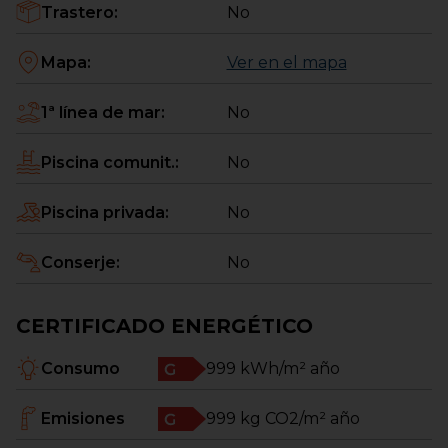
Trastero
:
No
Mapa
:
Ver en el mapa
1ª línea de mar
:
No
Piscina comunit.
:
No
Piscina privada
:
No
Conserje
:
No
CERTIFICADO ENERGÉTICO
Consumo
999
kWh/m² año
Emisiones
999
kg CO2/m² año