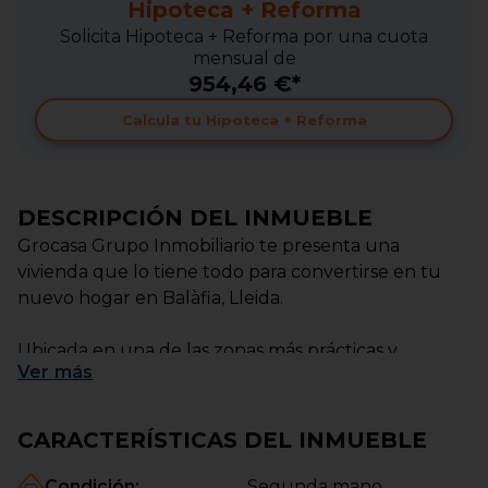
Hipoteca + Reforma
Solicita Hipoteca + Reforma por una cuota
mensual de
954,46 €*
Calcula tu Hipoteca + Reforma
DESCRIPCIÓN DEL INMUEBLE
Grocasa Grupo Inmobiliario te presenta una
vivienda que lo tiene todo para convertirse en tu
nuevo hogar en Balàfia, Lleida.
Ubicada en una de las zonas más prácticas y
Ver
más
agradables de la ciudad, rodeada de todos los
servicios: supermercados, colegios, comercios,
transporte público y amplias zonas verdes donde
CARACTERÍSTICAS DEL INMUEBLE
disfrutar del día a día con total comodidad.
Condición
:
Segunda mano