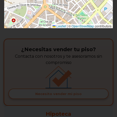
Leaflet
|
©
OpenStreetMap
contributors
¿Necesitas vender tu piso?
Contacta con nosotros y te asesoramos sin
compromiso
Necesito vender mi piso
Hipoteca