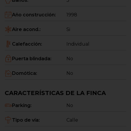
Baños
:
3
disfrutar de la tranquilidad y del aire libre sin salir de
casa.
Año construcción
:
1998
Una vivienda amplia, acogedora y llena de
posibilidades, perfecta para familias que buscan
Aire acond.
:
Si
espacio, confort y calidad de vida.
Calefacción
:
Individual
Déjate enamorar por tu próximo hogar.
Puerta blindada
:
No
¡Agenda tu visita y ven a descubrirlo en persona! ✨
Domótica
:
No
Grocasa Grup, una red Inmobiliaria
CARACTERÍSTICAS DE LA FINCA
Parking
:
No
Tipo de vía
:
Calle