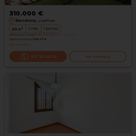
310.000 €
Barcelona,
undefined
2
2
Hab.
1
baño(s)
69
m
Referencia Grocasa
G40_2067339
hace 3 semanas
Hipoteca
desde
948,39 €
Interesados
0
931 38 44 54
Me interesa