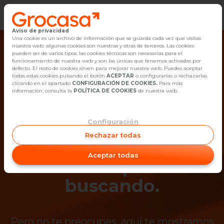
Aviso de privacidad
Vender
Una cookie es un archivo de información que se guarda cada vez que visitas
nuestra web: algunas cookies son nuestras y otras de terceros. Las cookies
pueden ser de varios tipos: las cookies técnicas son necesarias para el
Buscar Inmuebles
funcionamiento de nuestra web y son las únicas que tenemos activadas por
defecto. El resto de cookies sirven para mejorar nuestra web. Puedes aceptar
todas estas cookies pulsando el botón
ACEPTAR
o configurarlas o rechazarlas
Alquiler
clicando en el apartado
CONFIGURACIÓN DE COOKIES.
Para más
información, consulta la
POLÍTICA DE COOKIES
de nuestra web.
Blog
Configuración
¡Ups! Ya no está
Empleo
Rechazar todas
disponible el
Oficinas
Aceptar todas
inmueble que estás
Contacto
buscando.
Pero no te preocupes, aquí te mostramos