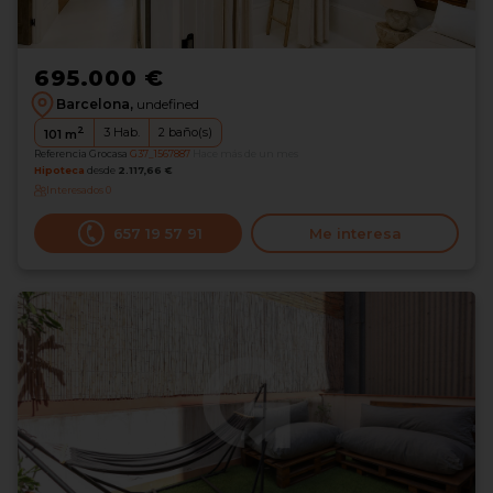
695.000 €
Barcelona,
undefined
2
3
Hab.
2
baño(s)
101
m
Referencia Grocasa
G37_1567887
Hace más de un mes
Hipoteca
desde
2.117,66 €
Interesados
0
‪657 19 57 91‬
Me interesa