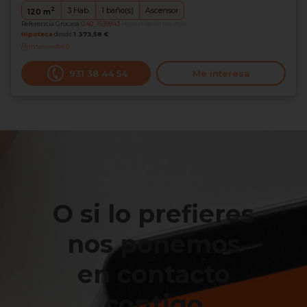
2
3
Hab.
1
baño(s)
Ascensor
120
m
Referencia Grocasa
G40_1539943
Hace más de un mes
Hipoteca
desde
1.373,58 €
Interesados
0
931 38 44 54
Me interesa
O si lo prefieres
nos ponemos
en contacto
contigo