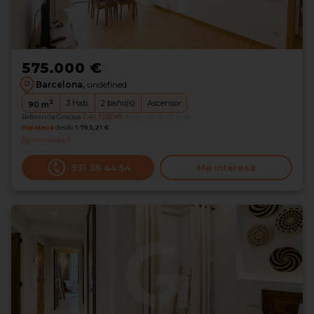
575.000 €
Barcelona,
undefined
2
3
Hab.
2
baño(s)
Ascensor
90
m
Referencia Grocasa
G40_1251048
Hace más de un mes
Hipoteca
desde
1.753,21 €
Interesados
0
931 38 44 54
Me interesa