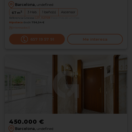
Barcelona,
undefined
2
3
Hab.
1
baño(s)
Ascensor
67
m
Referencia Grocasa
G37_1537591
Hace más de un mes
Hipoteca
desde
796,54 €
Interesados
0
‪657 19 57 91‬
Me interesa
450.000 €
Barcelona,
undefined