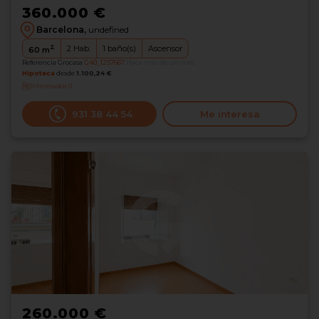
360.000 €
Barcelona,
undefined
2
2
Hab.
1
baño(s)
Ascensor
60
m
Referencia Grocasa
G40_1257667
Hace más de un mes
Hipoteca
desde
1.100,24 €
Interesados
0
931 38 44 54
Me interesa
260.000 €