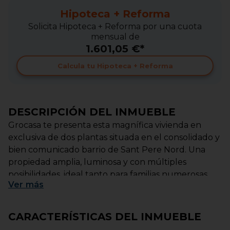
Hipoteca + Reforma
Solicita Hipoteca + Reforma por una cuota
mensual de
1.601,05 €*
Calcula tu Hipoteca + Reforma
DESCRIPCIÓN DEL INMUEBLE
Grocasa te presenta esta magnífica vivienda en
exclusiva de dos plantas situada en el consolidado y
bien comunicado barrio de Sant Pere Nord. Una
propiedad amplia, luminosa y con múltiples
posibilidades, ideal tanto para familias numerosas
Ver
más
como para quienes buscan espacio adicional para
negocio, almacén o garaje.
CARACTERÍSTICAS DEL INMUEBLE
La vivienda cuenta con aproximadamente 300 m²