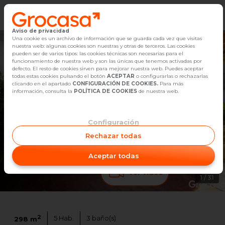
Aviso de privacidad
Vender
Una cookie es un archivo de información que se guarda cada vez que visitas
nuestra web: algunas cookies son nuestras y otras de terceros. Las cookies
pueden ser de varios tipos: las cookies técnicas son necesarias para el
Buscar Inmuebles
funcionamiento de nuestra web y son las únicas que tenemos activadas por
defecto. El resto de cookies sirven para mejorar nuestra web. Puedes aceptar
todas estas cookies pulsando el botón
ACEPTAR
o configurarlas o rechazarlas
Alquiler
clicando en el apartado
CONFIGURACIÓN DE COOKIES.
Para más
información, consulta la
POLÍTICA DE COOKIES
de nuestra web.
Blog
Configuración
Empleo
Rechazar todas
Oficinas
Aceptar todas
Contacto
Ver video
1
/
31
2
5
Hab.
3
baño(s)
298
m