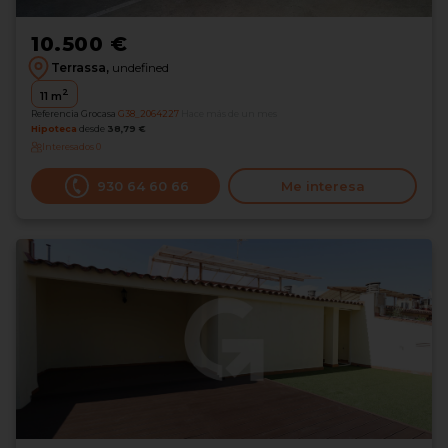
10.500 €
Terrassa,
undefined
2
11
m
Referencia Grocasa
G38_2064227
Hace más de un mes
Hipoteca
desde
38,79 €
Interesados
0
930 64 60 66
Me interesa