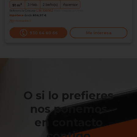
2
3
Hab.
2
baño(s)
Ascensor
91
m
Referencia Grocasa
G38_1056962
Hace más de un mes
Hipoteca
desde
856,97 €
Interesados
0
930 64 60 66
Me interesa
O si lo prefieres
nos ponemos
en contacto
contigo