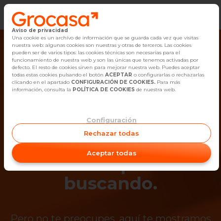
Aviso de privacidad
Vender
Una cookie es un archivo de información que se guarda cada vez que visitas
nuestra web: algunas cookies son nuestras y otras de terceros. Las cookies
pueden ser de varios tipos: las cookies técnicas son necesarias para el
Buscar Inmuebles
funcionamiento de nuestra web y son las únicas que tenemos activadas por
defecto. El resto de cookies sirven para mejorar nuestra web. Puedes aceptar
todas estas cookies pulsando el botón
ACEPTAR
o configurarlas o rechazarlas
Alquiler
clicando en el apartado
CONFIGURACIÓN DE COOKIES.
Para más
información, consulta la
POLÍTICA DE COOKIES
de nuestra web.
Blog
Configuración
¡Ups! Ya no está
Empleo
Rechazar todas
disponible el
Oficinas
Aceptar todas
inmueble que estás
Contacto
buscando.
Pero no te preocupes, aquí te mostramos