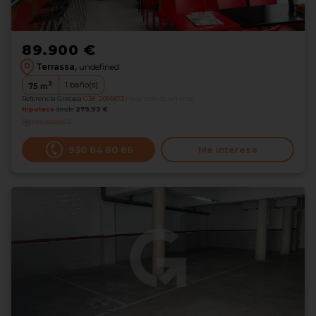
89.900 €
Terrassa,
undefined
2
1
baño(s)
75
m
Referencia Grocasa
G38_2066873
Hace más de un mes
Hipoteca
desde
279,93 €
Interesados
0
930 64 60 66
Me interesa