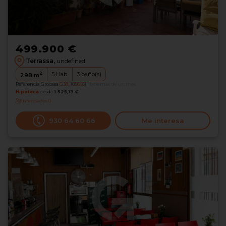
499.900 €
Terrassa,
undefined
2
5
Hab.
3
baño(s)
298
m
Referencia Grocasa
G38_1056661
Hace más de un mes
Hipoteca
desde
1.525,13 €
Interesados
0
930 64 60 66
Me interesa