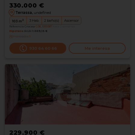
330.000 €
Terrassa,
undefined
2
3
Hab.
2
baño(s)
Ascensor
103
m
Referencia Grocasa
G38_1059387
hace 2 semanas
Hipoteca
desde
1.009,13 €
Interesados
0
930 64 60 66
Me interesa
229.900 €