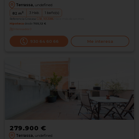
Terrassa,
undefined
2
3
Hab.
1
baño(s)
82
m
Referencia Grocasa
G38_1053086
Hace más de un mes
Hipoteca
desde
705,12 €
Interesados
0
930 64 60 66
Me interesa
279.900 €
Terrassa,
undefined