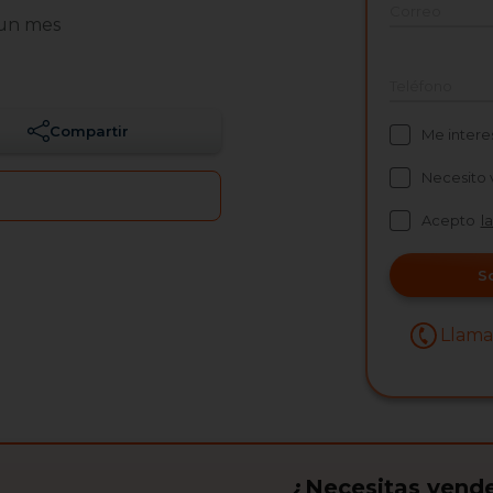
Correo
un mes
Teléfono
Compartir
Me intere
Necesito 
Acepto
l
S
Llam
¿Necesitas vende