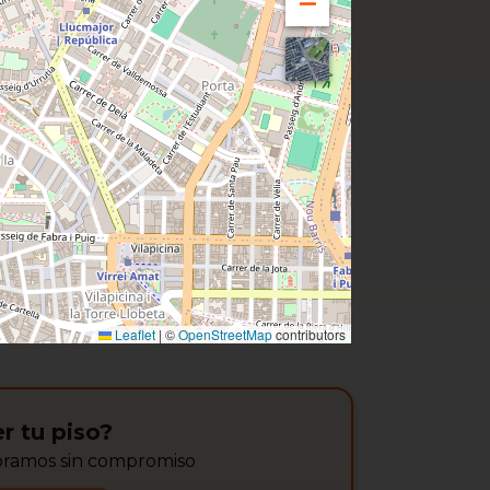
Leaflet
|
©
OpenStreetMap
contributors
r tu piso?
soramos sin compromiso