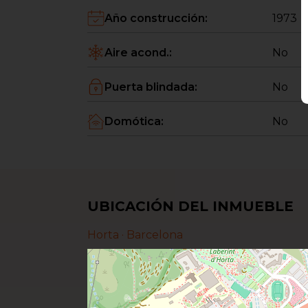
Año construcción
:
1973
Aire acond.
:
No
Puerta blindada
:
No
Domótica
:
No
UBICACIÓN DEL INMUEBLE
Horta ·
Barcelona