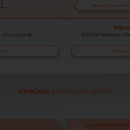
Necesito vender 
Hipo
r una cuota de
Solicita Hipoteca +
eca
Calcula
GROCASA
BARCELONA HORTA
Grocasa Red Inmobi