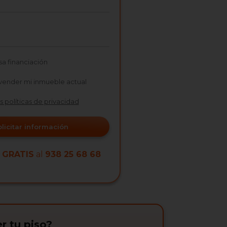
sa financiación
vender mi inmueble actual
as políticas de privacidad
olicitar información
a
GRATIS
al
938 25 68 68
r tu piso?