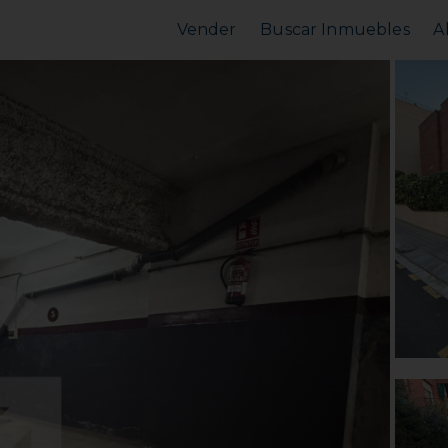
Vender
Buscar Inmuebles
A
Vender Piso
Comprar Piso
Valorar Inmueble
Alquilar Piso
MarketPlace
MarketPlace