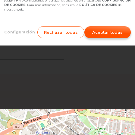
ACEPTAR
o configurarlas o rechazarlas clicando en el apartado
CONFIGURACIÓN
DE COOKIES.
Para más información, consulta la
POLÍTICA DE COOKIES
de
Conserje
:
nuestra web.
Configuración
Rechazar todas
Aceptar todas