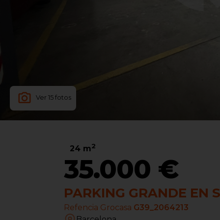
Ver
15
fotos
2
24
m
35.000 €
PARKING GRANDE EN 
Refencia Grocasa
G39_2064213
Barcelona