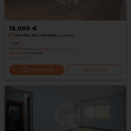
15.000 €
Sant Boi de Llobregat,
undefined
2
11
m
Referencia Grocasa
G3_2017841
Hace más de un mes
Hipoteca
desde
52,46 €
Interesados
0
931 17 15 39
Me interesa