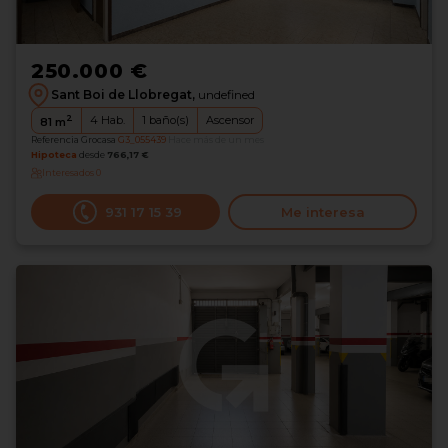
250.000 €
Sant Boi de Llobregat,
undefined
2
4
Hab.
1
baño(s)
Ascensor
81
m
Referencia Grocasa
G3_055439
Hace más de un mes
Hipoteca
desde
766,17 €
Interesados
0
931 17 15 39
Me interesa