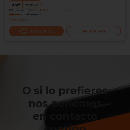
2
Ascensor
11
m
Referencia Grocasa
G1_2068895
hace 2 semanas
Hipoteca
desde
44,87 €
Interesados
0
931 92 81 95
Me interesa
O si lo prefieres
nos ponemos
en contacto
contigo