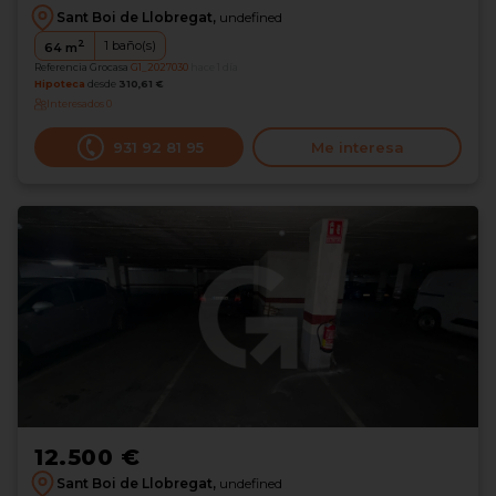
Sant Boi de Llobregat,
undefined
2
1
baño(s)
64
m
Referencia Grocasa
G1_2027030
hace 1 día
Hipoteca
desde
310,61 €
Interesados
0
931 92 81 95
Me interesa
12.500 €
Sant Boi de Llobregat,
undefined