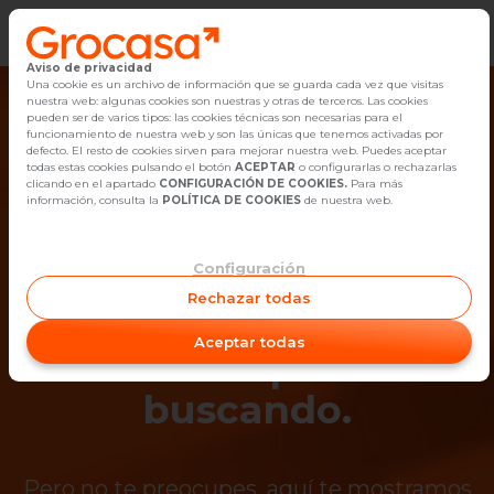
Aviso de privacidad
Vender
Una cookie es un archivo de información que se guarda cada vez que visitas
nuestra web: algunas cookies son nuestras y otras de terceros. Las cookies
pueden ser de varios tipos: las cookies técnicas son necesarias para el
Buscar Inmuebles
funcionamiento de nuestra web y son las únicas que tenemos activadas por
defecto. El resto de cookies sirven para mejorar nuestra web. Puedes aceptar
todas estas cookies pulsando el botón
ACEPTAR
o configurarlas o rechazarlas
Alquiler
clicando en el apartado
CONFIGURACIÓN DE COOKIES.
Para más
información, consulta la
POLÍTICA DE COOKIES
de nuestra web.
Blog
Configuración
¡Ups! Ya no está
Empleo
Rechazar todas
disponible el
Oficinas
Aceptar todas
inmueble que estás
Contacto
buscando.
Pero no te preocupes, aquí te mostramos