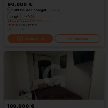
90.000 €
Sant Boi de Llobregat,
undefined
2
1
baño(s)
64
m
Referencia Grocasa
G1_2068977
hace 1 día
Hipoteca
desde
280,24 €
Interesados
0
931 92 81 95
Me interesa
100.000 €