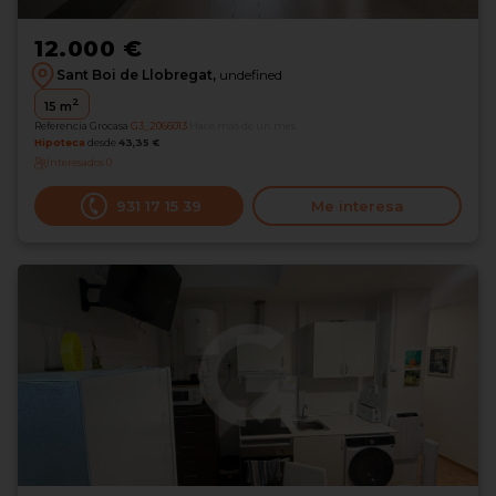
12.000 €
Sant Boi de Llobregat,
undefined
2
15
m
Referencia Grocasa
G3_2066013
Hace más de un mes
Hipoteca
desde
43,35 €
Interesados
0
931 17 15 39
Me interesa