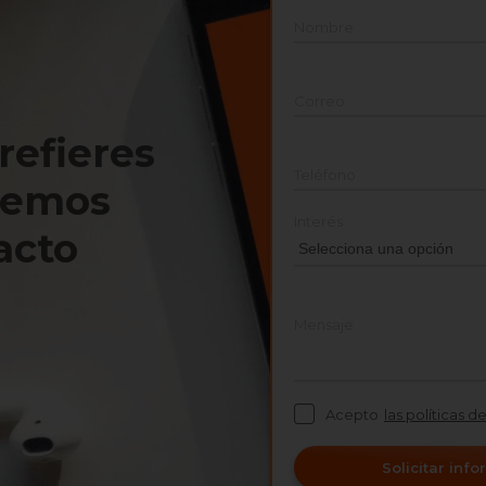
Nombre
Correo
prefieres
Teléfono
nemos
Interés
acto
Mensaje
Acepto
las políticas d
Solicitar inf