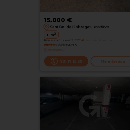
15.000 €
Sant Boi de Llobregat,
undefined
2
11
m
Referencia Grocasa
G3_2017841
Hace más de un mes
Hipoteca
desde
52,46 €
Interesados
0
931 17 15 39
Me interesa