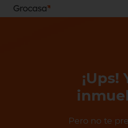
¡Ups! 
inmueb
Pero no te pr