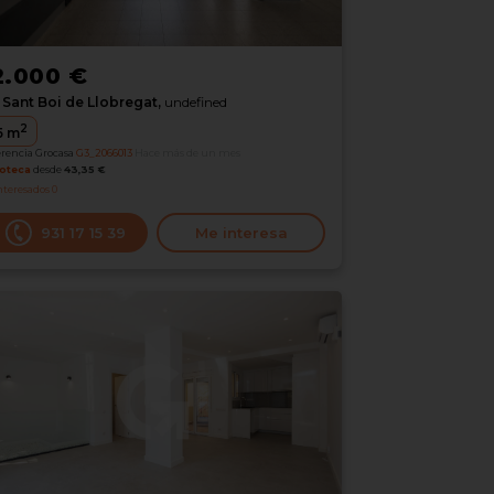
2.000 €
Sant Boi de Llobregat,
undefined
2
5
m
erencia Grocasa
G3_2066013
Hace más de un mes
oteca
desde
43,35 €
nteresados
0
931 17 15 39
Me interesa