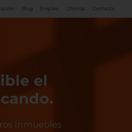
lquiler
Blog
Empleo
Oficinas
Contacto
Alquilar tu piso
Busco alquilar
ible el
scando.
tros Inmuebles