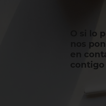
O si lo 
nos po
en cont
contigo