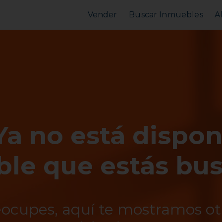
Vender
Buscar Inmuebles
A
Vender Piso
Comprar Piso
Valorar Inmueble
Alquilar Piso
MarketPlace
MarketPlace
Ya no está dispon
le que estás bu
eocupes, aquí te mostramos o