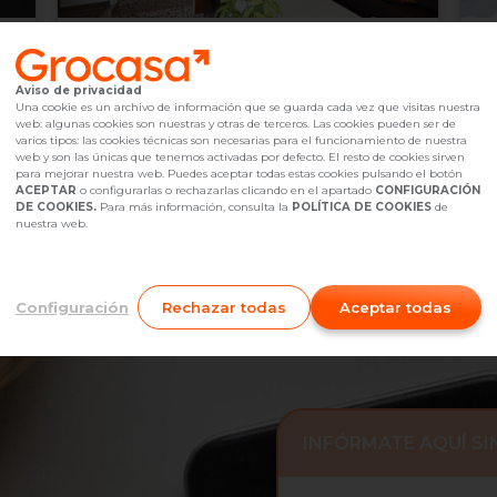
600.000 €
4
Sant Boi de Llobregat,
undefined
Aviso de privacidad
2
4
Hab.
2
baño(s)
203
m
1
Una cookie es un archivo de información que se guarda cada vez que visitas nuestra
web: algunas cookies son nuestras y otras de terceros. Las cookies pueden ser de
Referencia Grocasa
G3_047059
hace 3 semanas
Ref
varios tipos: las cookies técnicas son necesarias para el funcionamiento de nuestra
Hipoteca
desde
1.829,14 €
Hip
web y son las únicas que tenemos activadas por defecto. El resto de cookies sirven
Interesados
0
I
para mejorar nuestra web. Puedes aceptar todas estas cookies pulsando el botón
ACEPTAR
o configurarlas o rechazarlas clicando en el apartado
CONFIGURACIÓN
931 17 15 39
Me interesa
DE COOKIES.
Para más información, consulta la
POLÍTICA DE COOKIES
de
nuestra web.
Configuración
Rechazar todas
Aceptar todas
INFÓRMATE AQUÍ S