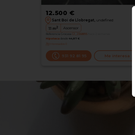
12.500 €
Sant Boi de Llobregat,
undefined
2
Ascensor
11
m
Referencia Grocasa
G1_2068895
hace 2 semanas
Hipoteca
desde
44,87 €
Interesados
0
931 92 81 95
Me interesa