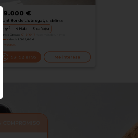
29.000 €
Sant Boi de Llobregat,
undefined
2
4
Hab.
3
baño(s)
22
m
erencia Grocasa
G1_946417
Hace más de un mes
oteca
desde
1.309,80 €
nteresados
0
931 92 81 95
Me interesa
IN COMPROMISO