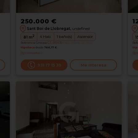
250.000 €
1
Sant Boi de Llobregat,
undefined
2
4
Hab.
1
baño(s)
Ascensor
81
m
1
Referencia Grocasa
G3_055439
Hace más de un mes
Ref
Hipoteca
desde
766,17 €
Hip
Interesados
0
I
931 17 15 39
Me interesa