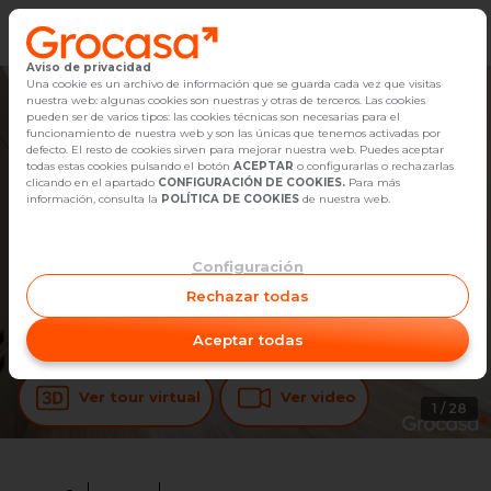
Aviso de privacidad
Vender
Una cookie es un archivo de información que se guarda cada vez que visitas
nuestra web: algunas cookies son nuestras y otras de terceros. Las cookies
pueden ser de varios tipos: las cookies técnicas son necesarias para el
Buscar Inmuebles
funcionamiento de nuestra web y son las únicas que tenemos activadas por
defecto. El resto de cookies sirven para mejorar nuestra web. Puedes aceptar
todas estas cookies pulsando el botón
ACEPTAR
o configurarlas o rechazarlas
Alquiler
clicando en el apartado
CONFIGURACIÓN DE COOKIES.
Para más
información, consulta la
POLÍTICA DE COOKIES
de nuestra web.
Blog
Configuración
Empleo
Rechazar todas
Oficinas
Aceptar todas
Contacto
Ver tour virtual
Ver video
1
/
28