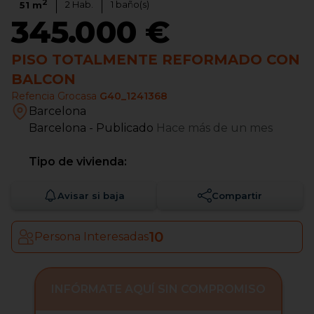
2
2
Hab.
1
baño(s)
51
m
345.000 €
PISO TOTALMENTE REFORMADO CON
BALCON
Refencia Grocasa
G40_1241368
Barcelona
Barcelona
- Publicado
Hace más de un mes
Tipo de vivienda:
Avisar si baja
Compartir
10
Persona Interesadas
INFÓRMATE AQUÍ SIN COMPROMISO