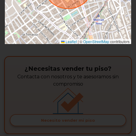
Leaflet
|
©
OpenStreetMap
contributors
¿Necesitas vender tu piso?
Contacta con nosotros y te asesoramos sin
compromiso
Necesito vender mi piso