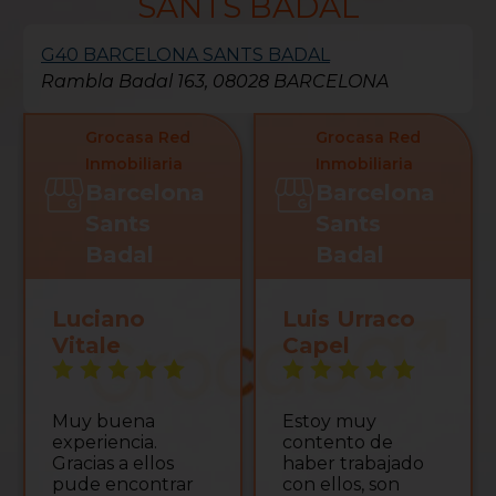
SANTS BADAL
G40 BARCELONA SANTS BADAL
Rambla Badal 163, 08028 BARCELONA
Grocasa Red
Grocasa Red
Inmobiliaria
Inmobiliaria
Barcelona
Barcelona
Sants
Sants
Badal
Badal
Luciano
Luis Urraco
Vitale
Capel
Muy buena
Estoy muy
experiencia.
contento de
Gracias a ellos
haber trabajado
pude encontrar
con ellos, son