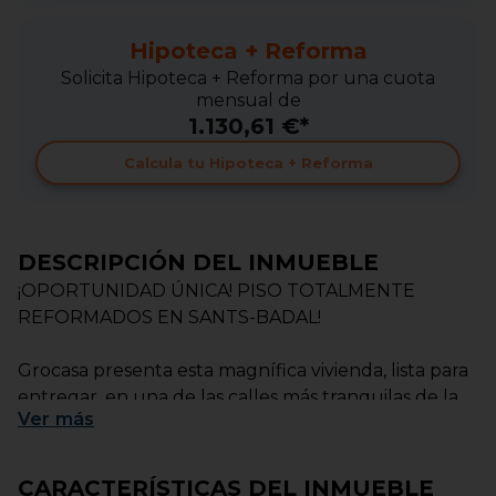
Hipoteca + Reforma
Solicita Hipoteca + Reforma por una cuota
mensual de
1.130,61 €*
Calcula tu Hipoteca + Reforma
DESCRIPCIÓN DEL INMUEBLE
¡OPORTUNIDAD ÚNICA! PISO TOTALMENTE
REFORMADOS EN SANTS-BADAL!
Grocasa presenta esta magnífica vivienda, lista para
entregar, en una de las calles más tranquilas de la
Ver
más
zona. Se trata de un edificio de dos plantas
totalmente reformadaS. Piso de un 1º real de altura
con balcón y exterior a la calle.
CARACTERÍSTICAS DEL INMUEBLE