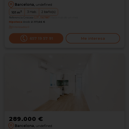
Barcelona,
undefined
2
3
Hab.
2
baño(s)
101
m
Referencia Grocasa
G37_1567887
Hace más de un mes
Hipoteca
desde
2.117,66 €
Interesados
0
‪657 19 57 91‬
Me interesa
289.000 €
Barcelona,
undefined