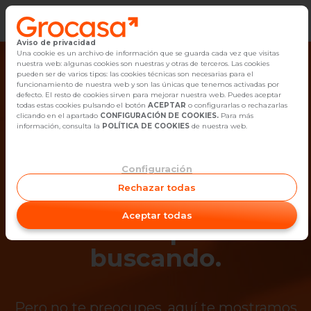
Aviso de privacidad
Vender
Una cookie es un archivo de información que se guarda cada vez que visitas
nuestra web: algunas cookies son nuestras y otras de terceros. Las cookies
pueden ser de varios tipos: las cookies técnicas son necesarias para el
Buscar Inmuebles
funcionamiento de nuestra web y son las únicas que tenemos activadas por
defecto. El resto de cookies sirven para mejorar nuestra web. Puedes aceptar
todas estas cookies pulsando el botón
ACEPTAR
o configurarlas o rechazarlas
Alquiler
clicando en el apartado
CONFIGURACIÓN DE COOKIES.
Para más
información, consulta la
POLÍTICA DE COOKIES
de nuestra web.
Blog
Configuración
¡Ups! Ya no está
Empleo
Rechazar todas
disponible el
Oficinas
Aceptar todas
inmueble que estás
Contacto
buscando.
Pero no te preocupes, aquí te mostramos