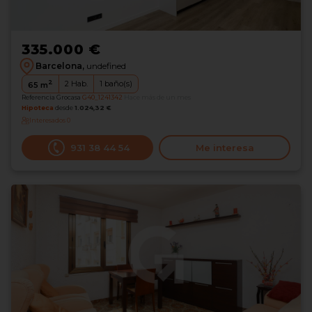
335.000 €
Barcelona,
undefined
2
2
Hab.
1
baño(s)
65
m
Referencia Grocasa
G40_1241342
Hace más de un mes
Hipoteca
desde
1.024,32 €
Interesados
0
931 38 44 54
Me interesa