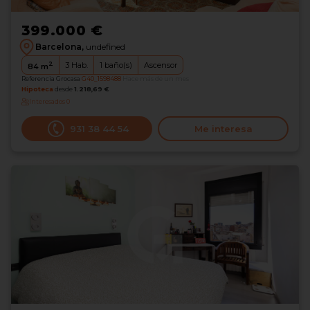
399.000 €
Barcelona,
undefined
2
3
Hab.
1
baño(s)
Ascensor
84
m
Referencia Grocasa
G40_1598488
Hace más de un mes
Hipoteca
desde
1.218,69 €
Interesados
0
931 38 44 54
Me interesa