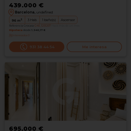
439.000 €
Barcelona,
undefined
2
3
Hab.
1
baño(s)
Ascensor
96
m
Referencia Grocasa
G40_1251207
Hace más de un mes
Hipoteca
desde
1.340,17 €
Interesados
0
931 38 44 54
Me interesa
695.000 €