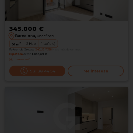
345.000 €
Barcelona,
undefined
2
2
Hab.
1
baño(s)
51
m
Referencia Grocasa
G40_1241368
Hace más de un mes
Hipoteca
desde
1.054,69 €
Interesados
0
931 38 44 54
Me interesa