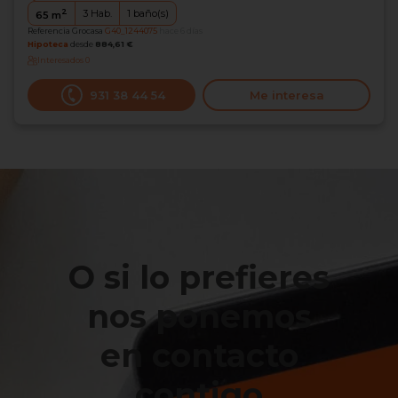
2
3
Hab.
1
baño(s)
65
m
Referencia Grocasa
G40_1244075
hace 6 días
Hipoteca
desde
884,61 €
Interesados
0
931 38 44 54
Me interesa
O si lo prefieres
nos ponemos
en contacto
contigo