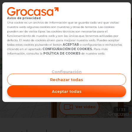
Aviso de privacidad
Vender
Una cookie es un archivo de información que se guarda cada vez que visitas
nuestra web: algunas cookies son nuestras y otras de terceros. Las cookies
pueden ser de varios tipos: las cookies técnicas son necesarias para el
Buscar Inmuebles
funcionamiento de nuestra web y son las únicas que tenemos activadas por
defecto. El resto de cookies sirven para mejorar nuestra web. Puedes aceptar
todas estas cookies pulsando el botón
ACEPTAR
o configurarlas o rechazarlas
Alquiler
clicando en el apartado
CONFIGURACIÓN DE COOKIES.
Para más
información, consulta la
POLÍTICA DE COOKIES
de nuestra web.
Blog
Configuración
Empleo
Rechazar todas
Oficinas
Aceptar todas
Contacto
Ver video
1
/
33