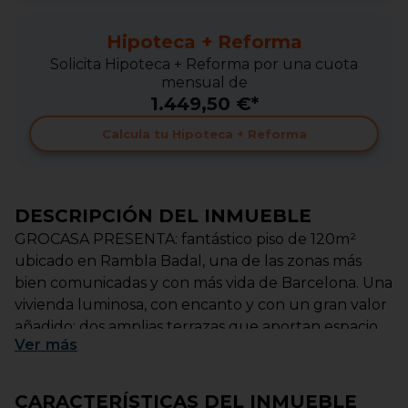
Hipoteca + Reforma
Solicita Hipoteca + Reforma por una cuota
mensual de
1.449,50 €*
Calcula tu Hipoteca + Reforma
DESCRIPCIÓN DEL INMUEBLE
GROCASA PRESENTA: fantástico piso de 120m²
ubicado en Rambla Badal, una de las zonas más
bien comunicadas y con más vida de Barcelona. Una
vivienda luminosa, con encanto y con un gran valor
añadido: dos amplias terrazas que aportan espacio
Ver
más
exterior y abundante luz natural.
La vivienda dispone de 3 habitaciones, 1 baño
CARACTERÍSTICAS DEL INMUEBLE