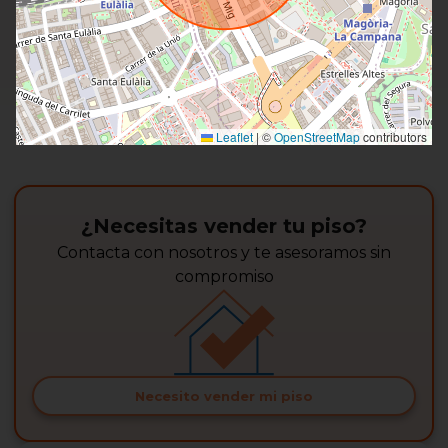
Leaflet
|
©
OpenStreetMap
contributors
¿Necesitas vender tu piso?
Contacta con nosotros y te asesoramos sin
compromiso
Necesito vender mi piso