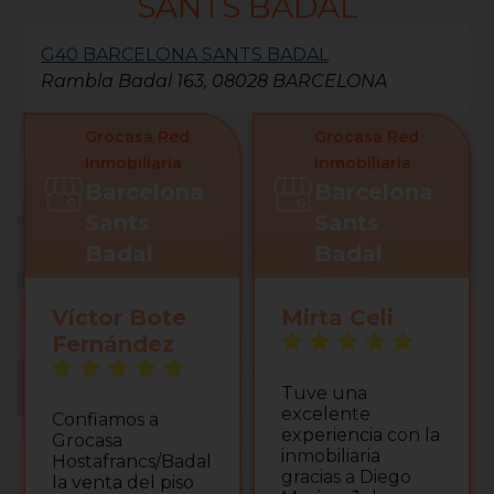
SANTS BADAL
G40 BARCELONA SANTS BADAL
Rambla Badal 163, 08028 BARCELONA
Grocasa Red
Grocasa Red
Inmobiliaria
Inmobiliaria
Barcelona
Barcelona
Sants
Sants
Badal
Badal
Víctor Bote
Mirta Celi
Fernández
Tuve una
excelente
Confiamos a
experiencia con la
Grocasa
inmobiliaria
Hostafrancs/Badal
gracias a Diego
la venta del piso