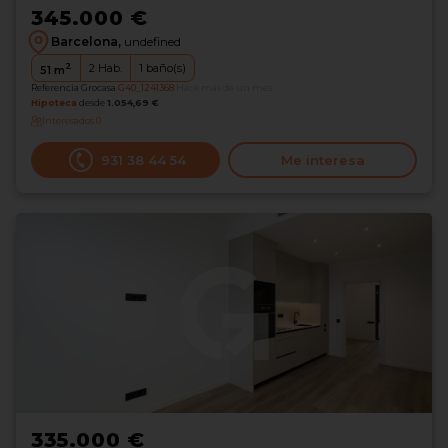
345.000 €
Barcelona,
undefined
2
2
Hab.
1
baño(s)
51
m
Referencia Grocasa
G40_1241368
Hace más de un mes
Hipoteca
desde
1.054,69 €
Interesados
0
931 38 44 54
Me interesa
335.000 €