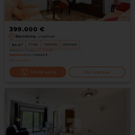
399.000 €
Barcelona,
undefined
2
3
Hab.
1
baño(s)
Ascensor
84
m
Referencia Grocasa
G40_1598488
Hace más de un mes
Hipoteca
desde
1.218,69 €
Interesados
0
931 38 44 54
Me interesa