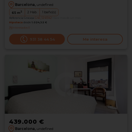
Barcelona,
undefined
2
2
Hab.
1
baño(s)
65
m
Referencia Grocasa
G40_1241342
Hace más de un mes
Hipoteca
desde
1.024,32 €
Interesados
0
931 38 44 54
Me interesa
439.000 €
Barcelona,
undefined