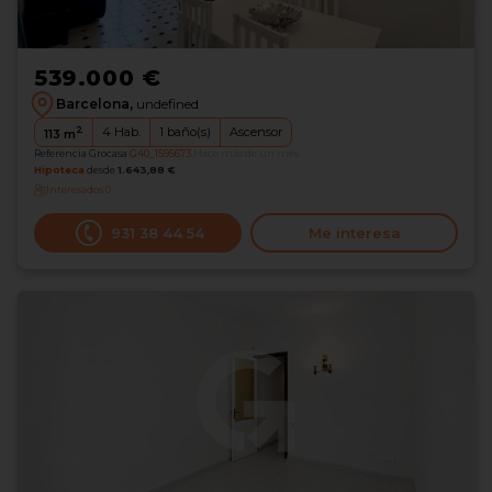
539.000 €
Barcelona,
undefined
2
4
Hab.
1
baño(s)
Ascensor
113
m
Referencia Grocasa
G40_1595673
Hace más de un mes
Hipoteca
desde
1.643,88 €
Interesados
0
931 38 44 54
Me interesa