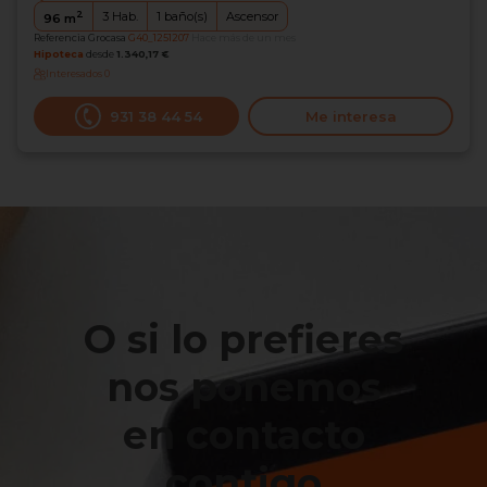
2
3
Hab.
1
baño(s)
Ascensor
96
m
Referencia Grocasa
G40_1251207
Hace más de un mes
Hipoteca
desde
1.340,17 €
Interesados
0
931 38 44 54
Me interesa
O si lo prefieres
nos ponemos
en contacto
contigo