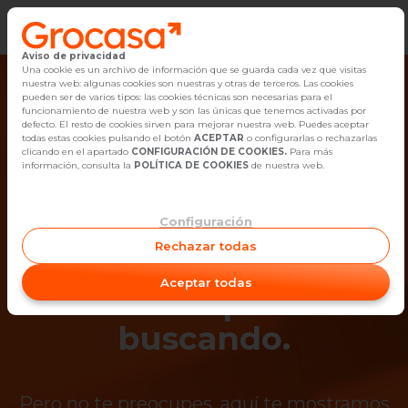
Aviso de privacidad
Vender
Una cookie es un archivo de información que se guarda cada vez que visitas
nuestra web: algunas cookies son nuestras y otras de terceros. Las cookies
pueden ser de varios tipos: las cookies técnicas son necesarias para el
Buscar Inmuebles
funcionamiento de nuestra web y son las únicas que tenemos activadas por
defecto. El resto de cookies sirven para mejorar nuestra web. Puedes aceptar
todas estas cookies pulsando el botón
ACEPTAR
o configurarlas o rechazarlas
Alquiler
clicando en el apartado
CONFIGURACIÓN DE COOKIES.
Para más
información, consulta la
POLÍTICA DE COOKIES
de nuestra web.
Blog
Configuración
¡Ups! Ya no está
Empleo
Rechazar todas
disponible el
Oficinas
Aceptar todas
inmueble que estás
Contacto
buscando.
Pero no te preocupes, aquí te mostramos