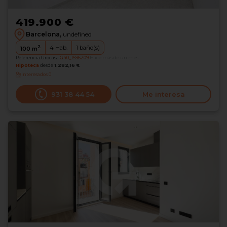
419.900 €
Barcelona,
undefined
2
4
Hab.
1
baño(s)
100
m
Referencia Grocasa
G40_1596209
Hace más de un mes
Hipoteca
desde
1.282,16 €
Interesados
0
931 38 44 54
Me interesa